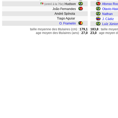
Hudson
Afonso Ro
(entré à la 76e)
João Fernandes
Otavio Ata
André Spínola
Nathan
Tiago Aguiar
J. Cádiz
O. Framelin
Luíz Júnior
taille moyenne des titulaires (cm) :
179,1
183,8
: taille moye
age moyen des titulaires (ans) :
27,0
23,0
: age moyen de