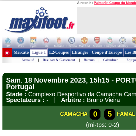
A retenir :
Palmarès Coupe du Mond
OM
PSG
Lyon
Lille
Monaco
Chelsea
Man Utd
Arsenal
Liverpool
ManCity
Ba
+ de clubs
Mercato
Ligue 1
L2/Coupes
Etranger
Coupe d'Europe
Les B
Actualité
|
Résultats & Classement
|
Buteurs
|
Calendrier
|
Equipe
Sam. 18 Novembre 2023, 15h15 - POR
Portugal
Stade :
Complexo Desportivo da Camacha C
Spectateurs :
- |
Arbitre :
Bruno Vieira
0
5
CAMACHA
FAMAL
(mi-tps: 0-2)