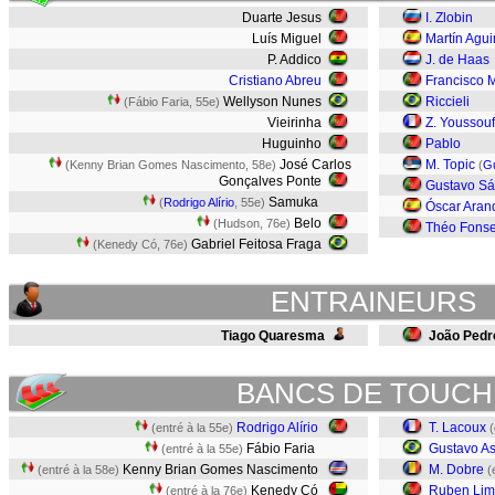
Duarte Jesus
I. Zlobin
Luís Miguel
Martín Agui
P. Addico
J. de Haas
Cristiano Abreu
Francisco 
Wellyson Nunes
Riccieli
(Fábio Faria, 55e)
Vieirinha
Z. Youssouf
Huguinho
Pablo
José Carlos
M. Topic
(Kenny Brian Gomes Nascimento, 58e)
(
G
Gonçalves Ponte
Gustavo Sá
Samuka
(
Rodrigo Alírio
, 55e)
Óscar Aran
Belo
(Hudson, 76e)
Théo Fons
Gabriel Feitosa Fraga
(Kenedy Có, 76e)
ENTRAINEURS
Tiago Quaresma
João Pedr
BANCS DE TOUCH
Rodrigo Alírio
T. Lacoux
(entré à la 55e)
(
Fábio Faria
Gustavo A
(entré à la 55e)
Kenny Brian Gomes Nascimento
M. Dobre
(entré à la 58e)
(
Kenedy Có
Ruben Li
(entré à la 76e)