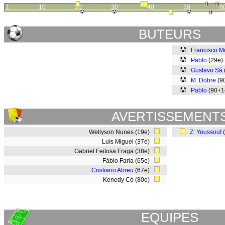
1
10
20
30
40
50
6
BUTEURS
Francisco M
Pablo
(29e
Gustavo Sá
M. Dobre
(9
Pablo
(90+
AVERTISSEMENT
Wellyson Nunes (19e)
Z. Youssouf
Luís Miguel (37e)
Gabriel Feitosa Fraga (38e)
Fábio Faria (65e)
Cristiano Abreu
(67e)
Kenedy Có (80e)
EQUIPES