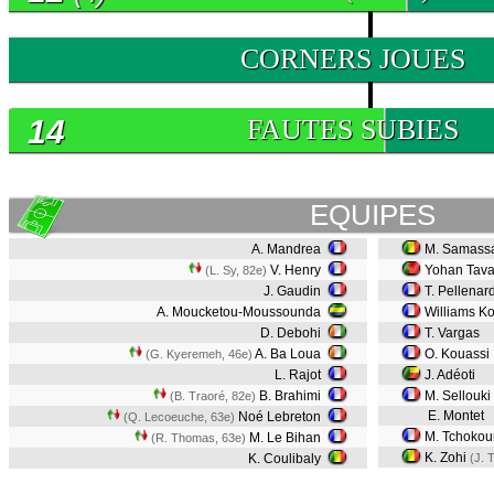
0
CORNERS JOUES
14
FAUTES SUBIES
EQUIPES
A. Mandrea
M. Samass
V. Henry
Yohan Tava
(L. Sy, 82e)
J. Gaudin
T. Pellenar
A. Moucketou-Moussounda
Williams Ko
D. Debohi
T. Vargas
A. Ba Loua
O. Kouassi
(G. Kyeremeh, 46e)
L. Rajot
J. Adéoti
B. Brahimi
M. Sellouki
(B. Traoré, 82e)
E. Montet
Noé Lebreton
(Q. Lecoeuche, 63e)
M. Tchokou
M. Le Bihan
(R. Thomas, 63e)
K. Zohi
K. Coulibaly
(J. T