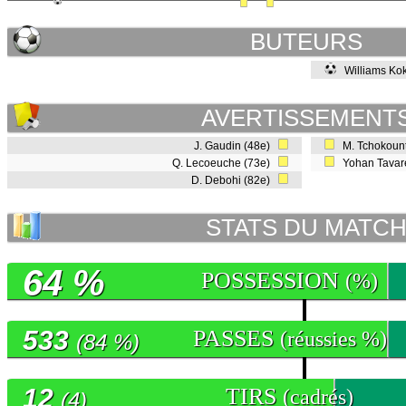
BUTEURS
Williams Kok
AVERTISSEMENT
J. Gaudin (48e)
M. Tchokoun
Q. Lecoeuche (73e)
Yohan Tavar
D. Debohi (82e)
STATS DU MATC
64 %
POSSESSION
(%)
533
PASSES
(réussies %)
(84 %)
12
TIRS
(cadrés)
(4)