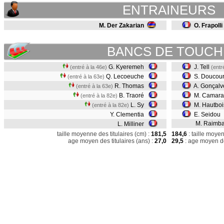
ENTRAINEURS
M. Der Zakarian
O. Frapolli
BANCS DE TOUCH
G. Kyeremeh
J. Tell
(entré à la 46e)
(entr
Q. Lecoeuche
S. Doucou
(entré à la 63e)
R. Thomas
A. Gonçal
(entré à la 63e)
B. Traoré
M. Camara
(entré à la 82e)
L. Sy
M. Hautboi
(entré à la 82e)
Y. Clementia
E. Seidou
M. Raimba
L. Milliner
taille moyenne des titulaires (cm) :
181,5
184,6
: taille moye
age moyen des titulaires (ans) :
27,0
29,5
: age moyen de