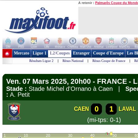
A retenir :
Palmarès Coupe du Mond
OM
PSG
Lyon
Lille
Monaco
Chelsea
Man Utd
Arsenal
Liverpool
ManCity
Ba
+ de clubs
Mercato
Ligue 1
L2/Coupes
Etranger
Coupe d'Europe
Les B
Résultats Ligue 2
|
Résus National
|
Résus Coupe de France
|
Ré
Ven. 07 Mars 2025, 20h00 - FRANCE - L
Stade :
Stade Michel d'Ornano à Caen |
Spec
:
A. Petit
0
1
CAEN
LAVAL
(mi-tps: 0-1)
1
10
20
30
40
50
6