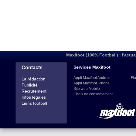
Maxifoot (100% Football) : l'actua
Services Maxifoot
Contacts
Appli Maxifoot Android
Flu
La rédaction
Appli Maxifoot iPhone
Publicité
Site web Mobile
Recrutement
Choix de consentement
Infos légales
Liens football