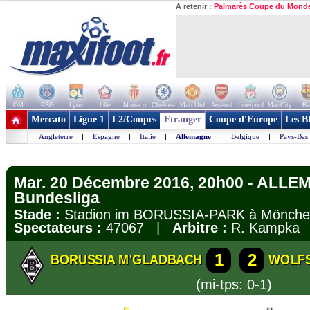
A retenir :
Palmarès Coupe du Mond
OM
PSG
Lyon
Lille
Monaco
Chelsea
Man Utd
Arsenal
Liverpool
ManCity
Ba
+ de clubs
Mercato
Ligue 1
L2/Coupes
Etranger
Coupe d'Europe
Les B
Angleterre
|
Espagne
|
Italie
|
Allemagne
|
Belgique
|
Pays-Bas
Mar. 20 Décembre 2016, 20h00 - ALLE
Bundesliga
Stade :
Stadion im BORUSSIA-PARK à Mönch
Spectateurs :
47067 |
Arbitre :
R. Kampka
1
2
BORUSSIA M'GLADBACH
WOLF
(mi-tps: 0-1)