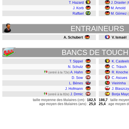
T. Hazard
J. Draxler
(
J. Korb
M. Arnold
Raffael
M. Gómez
(
ENTRAINEURS
A. Schubert
V. Ismaël
BANCS DE TOUCH
T. Sippel
K. Casteel
N. Schulz
C. Träsch
A. Hahn
R. Knoche
(entré à la 72e)
D. Sow
C. Ascues
L. Bénes
Vieirinha
J. Hofmann
J. Blaszcz
J. Drmic
Borja Mayo
(entré à la 82e)
taille moyenne des titulaires (cm) :
182,5
186,7
: taille moye
age moyen des titulaires (ans) :
25,0
25,4
: age moyen de