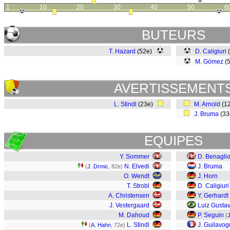
1
10
20
30
40
50
6
BUTEURS
T. Hazard
(52e)
D. Caligiuri
M. Gómez
(
AVERTISSEMENT
L. Stindl
(23e)
M. Arnold
(1
J. Bruma
(3
EQUIPES
Y. Sommer
D. Benagli
N. Elvedi
J. Bruma
(
J. Drmic
, 82e)
O. Wendt
J. Horn
T. Strobl
D. Caligiuri
A. Christensen
Y. Gerhardt
J. Vestergaard
Luiz Gusta
M. Dahoud
P. Seguin
(
L. Stindl
J. Guilavog
(
A. Hahn
, 72e)