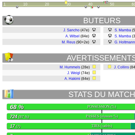
1
10
20
30
40
50
6
BUTEURS
J. Sancho
(47e)
S. Mamba
(
A. Witsel
(84e)
S. Mamba
(
M. Reus
(90+2e)
G. Holtmann
AVERTISSEMENT
M. Hummels
(28e)
J. Collins
(8
J. Weigl
(74e)
A. Hakimi
(84e)
STATS DU MATC
68 %
POSSESSION
(%)
724
PASSES
(réussies %)
(87 %)
17
TIRS
(cadrés)
(7)