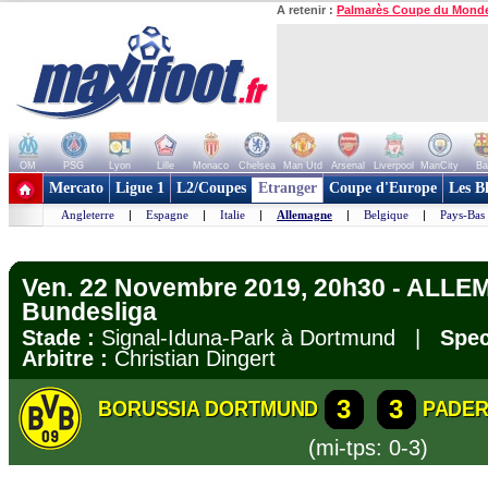
A retenir :
Palmarès Coupe du Mond
OM
PSG
Lyon
Lille
Monaco
Chelsea
Man Utd
Arsenal
Liverpool
ManCity
Ba
+ de clubs
Mercato
Ligue 1
L2/Coupes
Etranger
Coupe d'Europe
Les B
Angleterre
|
Espagne
|
Italie
|
Allemagne
|
Belgique
|
Pays-Bas
Ven. 22 Novembre 2019, 20h30 - ALLE
Bundesliga
Stade :
Signal-Iduna-Park à Dortmund |
Spec
Arbitre :
Christian Dingert
3
3
BORUSSIA DORTMUND
PADE
(mi-tps: 0-3)