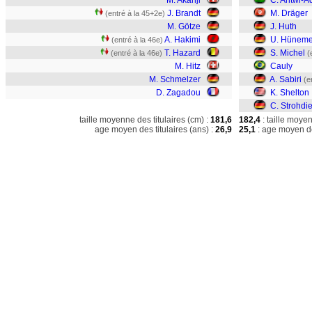
M. Akanji
C. Antwi-Ad
J. Brandt
M. Dräger
(entré à la 45+2e)
M. Götze
J. Huth
A. Hakimi
U. Hüneme
(entré à la 46e)
T. Hazard
S. Michel
(entré à la 46e)
(
M. Hitz
Cauly
M. Schmelzer
A. Sabiri
(e
D. Zagadou
K. Shelton
C. Strohdi
taille moyenne des titulaires (cm) :
181,6
182,4
: taille moye
age moyen des titulaires (ans) :
26,9
25,1
: age moyen de