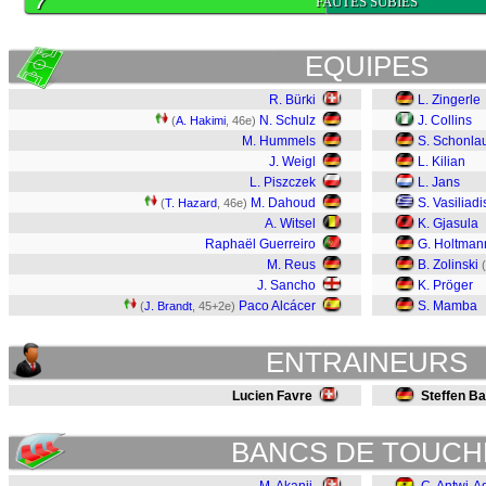
7
FAUTES SUBIES
EQUIPES
R. Bürki
L. Zingerle
N. Schulz
J. Collins
(
A. Hakimi
, 46e)
M. Hummels
S. Schonla
J. Weigl
L. Kilian
L. Piszczek
L. Jans
M. Dahoud
S. Vasiliadi
(
T. Hazard
, 46e)
A. Witsel
K. Gjasula
Raphaël Guerreiro
G. Holtman
M. Reus
B. Zolinski
(
J. Sancho
K. Pröger
Paco Alcácer
S. Mamba
(
J. Brandt
, 45+2e)
ENTRAINEURS
Lucien Favre
Steffen B
BANCS DE TOUCH