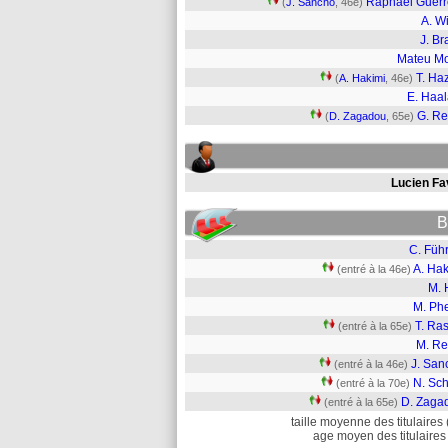
Raphaël Guerr
(
J. Sancho
, 46e)
A. Wi
J. Br
Mateu M
T. Ha
(
A. Hakimi
, 46e)
E. Haa
G. R
(
D. Zagadou
, 65e)
Lucien Fa
B
C. Füh
A. Hak
(entré à la 46e)
M. 
M. Phe
T. Ra
(entré à la 65e)
M. Re
J. San
(entré à la 46e)
N. Sch
(entré à la 70e)
D. Zaga
(entré à la 65e)
taille moyenne des titulaires 
age moyen des titulaires 