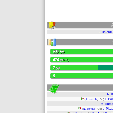
L. Balerdi
59 %
679
(89 %)
7
(4)
5
R. B
L. Bal
(
T. Raschl
, 65e)
M. Humm
L. Pisz
(
N. Schulz
, 70e)