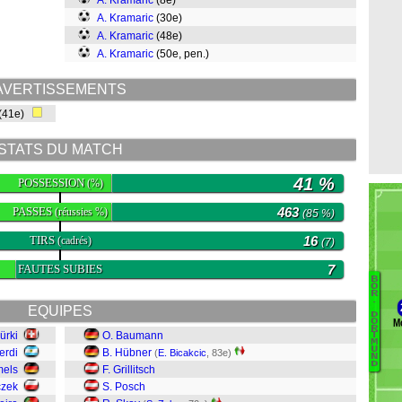
A. Kramaric
(8e)
A. Kramaric
(30e)
A. Kramaric
(48e)
A. Kramaric
(50e, pen.)
AVERTISSEMENTS
(41e)
STATS DU MATCH
41 %
POSSESSION
(%)
PASSES
463
(réussies %)
(85 %)
TIRS
16
(cadrés)
(7)
FAUTES SUBIES
7
B
B
O
R
.
F
EQUIPES
D
M
O
Ha
R
ürki
O. Baumann
T
Hi
M
U
erdi
B. Hübner
(
E. Bicakcic
, 83e)
Ph
N
D
els
F. Grillitsch
R
czek
S. Posch
Re