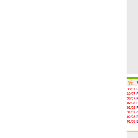
06/08
11h58
11h35
11h19
11h07
10h53
10h36
30/07
30/07
30/07
02/08
01/08
31/07
02/08
01/08
03/08
03/08