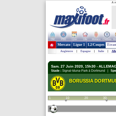
A r
OM
PSG
Lyon
Lille
Monaco
Chelsea
Ma
+ de clubs
Mercato
Ligue 1
L2/Coupes
Etran
Angleterre
|
Espagne
|
Italie
|
All
Sam. 27 Juin 2020, 15h30 - ALLEMA
Stade :
Signal-Iduna-Park à Dortmund |
Spe
BORUSSIA DORTMU
1
10
20
30