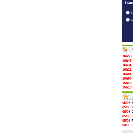
Franc
O
16h53
16h45
16h34
16h21
16h04
15h50
15h40
15h18
15h01
14h46
14h25
05/08
14h12
05/08
13h51
05/08
13h29
05/08
13h11
05/08
12h46
04/08
12h28
05/08
12h10