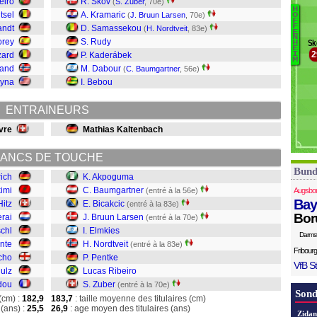
eiro
R. Skov
(
S. Zuber
, 70e)
S
H
tsel
A. Kramaric
(
J. Bruun Larsen
, 70e)
O
Sc
F
F
andt
D. Samassekou
(
H. Nordtveit
, 83e)
Z
A
E
N
orey
S. Rudy
Sk
H
B
E
2
zard
P. Kaderábek
I
B
M
land
M. Dabour
(
C. Baumgartner
, 56e)
B
eyna
I. Bebou
E
N
ENTRAINEURS
P
L
vre
Mathias Kaltenbach
Zu
ANCS DE TOUCHE
Bund
rich
K. Akpoguma
imi
C. Baumgartner
(entré à la 56e)
Augsbo
Bay
Hitz
E. Bicakcic
(entré à la 83e)
Bor
rai
J. Bruun Larsen
(entré à la 70e)
schl
I. Elmkies
Darms
nte
H. Nordtveit
(entré à la 83e)
Fribourg
cho
P. Pentke
VfB St
ulz
Lucas Ribeiro
dou
S. Zuber
(entré à la 70e)
Sond
(cm) :
182,9
183,7
: taille moyenne des titulaires (cm)
(ans) :
25,5
26,9
: age moyen des titulaires (ans)
Zidan