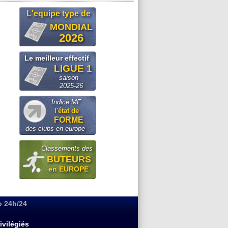
L'equipe type de
MONDIAL
2026
Le meilleur effectif
LIGUE 1
saison
2025-26
Indice MF :
l'état de
FORME
des clubs en europe
Classements des
BUTEURS
en EUROPE
o 24h/24
ivilégiés