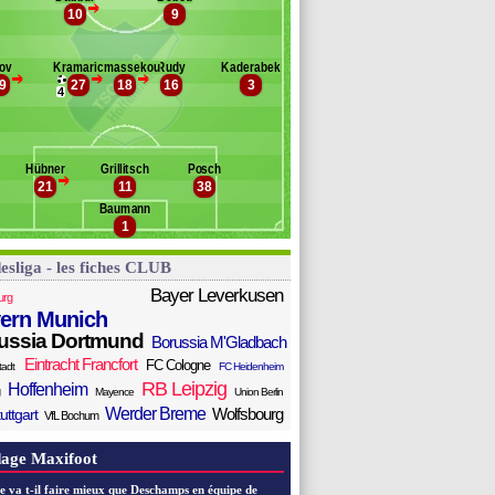
ancho
>
10
9
Banc des remplaçants
Hoffenheim
hulz
agadou
kpoguma
ov
Kramaric
Samassekou
Rudy
Kaderabek
aumgartner
>
>
>
9
27
18
16
3
icakcic
4
ruun Larsen
lmakayes
ordtveit
Hübner
Grillitsch
Posch
entke
>
21
11
38
ucas Ribeiro
Baumann
ber
1
esliga - les fiches CLUB
Bayer Leverkusen
urg
ern Munich
ussia Dortmund
Borussia M'Gladbach
Eintracht Francfort
FC Cologne
tadt
FC Heidenheim
RB Leipzig
Hoffenheim
Mayence
Union Berlin
Werder Breme
Wolfsbourg
uttgart
VfL Bochum
age Maxifoot
e va t-il faire mieux que Deschamps en équipe de