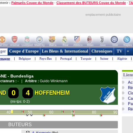
etenir :
Palmarès Coupe du Monde
-
Classement des BUTEURS Coupe du Monde
-
TA
emplacement publicitaire
n Utd
Arsenal
Liverpool
ManCity
Barca
Real
Atletico
Milan
Juve
Inter
Naples
ger
Coupe d'Europe
Les Bleus & International
Chroniques
TV
+
emagne
|
Belgique
|
Pays-Bas
|
Portugal
|
Turquie
|
Suisse
|
Algérie
|
Lien
GNE - Bundesliga
ctateurs :
- |
Arbitre :
Guido Winkmann
Ac
Ré
0
4
ND
HOFFENHEIM
Cl
Ca
(mi-tps: 0-2)
Pa
Ré
40
50
60
70
80
90
BUTEURS