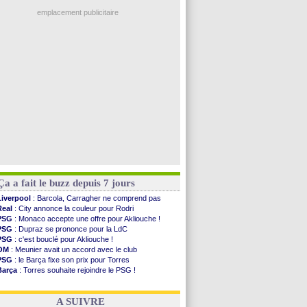
PSG
: Luis Enrique satisfait malgré tout
VIDEO
: un accueil impressionnant pour Salah !
emplacement publicitaire
Real
: Diomandé attendu ce jeudi à Madrid !
Real
: Rodri, la piste Barça se confirme
PSG
: Akliouche arrive ce jeudi à Paris !
Médias
: la Liga quitte beIN Sports !
PSG
: pas d'inquiétude pour Rafael Pol
Voir les brèves précédentes
Ça a fait le buzz depuis 7 jours
Liverpool
: Barcola, Carragher ne comprend pas
Real
: City annonce la couleur pour Rodri
PSG
: Monaco accepte une offre pour Akliouche !
PSG
: Dupraz se prononce pour la LdC
PSG
: c'est bouclé pour Akliouche !
OM
: Meunier avait un accord avec le club
PSG
: le Barça fixe son prix pour Torres
Barça
: Torres souhaite rejoindre le PSG !
FIFA
: Infantino sollicite Trump
Argentine
: quand Medina recadre... sa mère
A SUIVRE