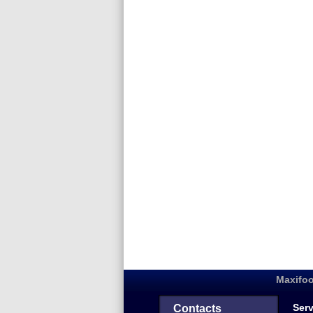
Maxifoo
Serv
Contacts