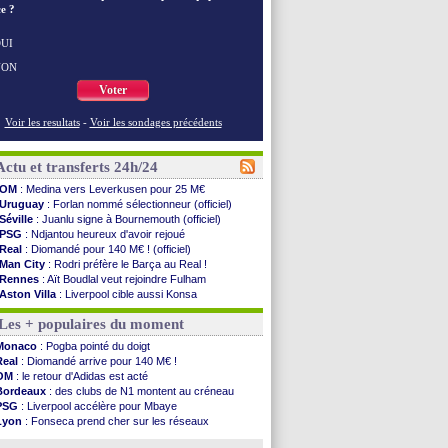
e ?
UI
NON
Voter
Voir les resultats
-
Voir les sondages précédents
Actu et transferts 24h/24
OM
: Medina vers Leverkusen pour 25 M€
Uruguay
: Forlan nommé sélectionneur (officiel)
Séville
: Juanlu signe à Bournemouth (officiel)
PSG
: Ndjantou heureux d'avoir rejoué
Real
: Diomandé pour 140 M€ ! (officiel)
Man City
: Rodri préfère le Barça au Real !
Rennes
: Aït Boudlal veut rejoindre Fulham
Aston Villa
: Liverpool cible aussi Konsa
OM
: une approche pour Diatta
Les + populaires du moment
Le Havre
: Diaw va signer à Lille
Trabzonspor
: Salah a signé ! (officiel)
Monaco
: Pogba pointé du doigt
Bordeaux
: les mots de Mavuba
Real
: Diomandé arrive pour 140 M€ !
FIFA
: Al-Khelaïfi président ? Tebas dit non
OM
: le retour d'Adidas est acté
Fenerbahçe
: Greenwood savoure son premier ...
Bordeaux
: des clubs de N1 montent au créneau
Bordeaux
: Mavuba n'est plus l'entraîneur (off.)
PSG
: Liverpool accélère pour Mbaye
Galatasaray
: Milan rejette 35 M€ pour Leão
Lyon
: Fonseca prend cher sur les réseaux
Southampton
: D. Traoré prêté au Mans (officiel)
Real
: une nouvelle offre pour Vinicius
Real
: Vinicius tout proche de prolonger !