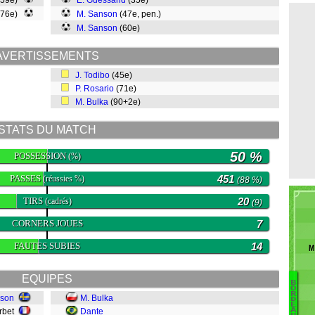
(59e)
E. Guessand
(35e)
 (76e)
M. Sanson
(47e, pen.)
M. Sanson
(60e)
AVERTISSEMENTS
J. Todibo
(45e)
P. Rosario
(71e)
M. Bulka
(90+2e)
STATS DU MATCH
50 %
POSSESSION
(%)
PASSES
451
(réussies %)
(88 %)
TIRS
20
(cadrés)
(9)
CORNERS JOUES
7
FAUTES SUBIES
14
M
EQUIPES
B
O
R
sson
M. Bulka
S
D
E
arbet
Dante
A
C