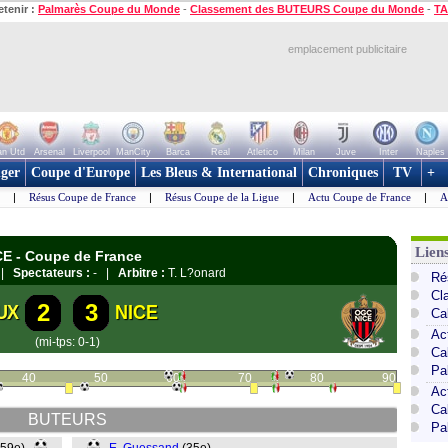
etenir :
Palmarès Coupe du Monde
-
Classement des BUTEURS Coupe du Monde
-
TA
emplacement publicitaire
n Utd
Arsenal
Liverpool
ManCity
Barca
Real
Atletico
Milan
Juve
Inter
Naples
ger
Coupe d'Europe
Les Bleus & International
Chroniques
TV
+
|
Résus Coupe de France
|
Résus Coupe de la Ligue
|
Actu Coupe de France
|
A
Lien
CE - Coupe de France
x |
Spectateurs :
- |
Arbitre :
T. L?onard
Ré
Cl
2
3
UX
NICE
Ca
Ac
(mi-tps: 0-1)
Ca
Pa
40
50
60
70
80
90
Ac
Ca
BUTEURS
Pa