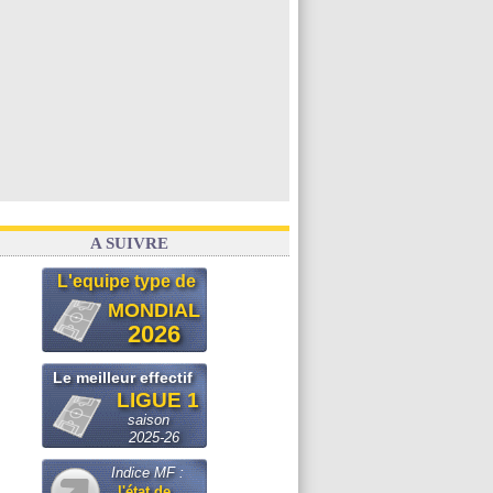
A SUIVRE
L'equipe type de
MONDIAL
2026
Le meilleur effectif
LIGUE 1
saison
2025-26
Indice MF :
l'état de