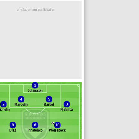
emplacement publicitaire
1
Johnsson
4
5
2
3
Marcelin
Barbet
ichelin
N'Simba
Banc des remplaçants
Bordeaux
8
6
10
Díaz
Ihnatenko
Weissbeck
traczek
assubie