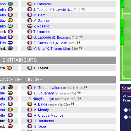
U
X
imba
J. Lotomba
Di
elin
J. Todibo
(
Y. Ndayishimiye
, 74e)
S
elin
M. Bard
Ve
B
Díaz
M. Sanson
E
enko
P. Rosario
N
B
I
D
beck
T. Louchet
C
E
Di
lant
G. Laborde
(
B. Bouanani
, 74e)
B
 Elis
E. Guessand
(
A. Balde
, 82e)
C
otnik
M. Cho
(
K. Thuram-Ulien
, 61e)
M
Ba
ENTRAINEURS
N
era
F. Farioli
B
T
ANCS DE TOUCHE
vili
K. Thuram-Ulien
Sond
(entré à la 61e)
mie
B. Bouanani
(entré à la 74e)
Zidan
mla
Y. Ndayishimiye
(entré à la 74e)
Franc
etro
A. Balde
(entré à la 82e)
okho
A. Mendy
O
allo
A. Claude Maurice
ubie
T. Boulhendi
aczek
S. Diop