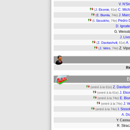
V. N'S
C. Mich
(
J. Ekomie
, 61e)
J. Marc
(
E. Biumla
, 74e)
Pedro 
(
I. Sissokho
, 74e)
D. Ignat
G. Weiss
J. Livo
A.
(
Z. Davitashvili
, 61e)
Z. Vip
(
J. Vetro
, 74e)
Ri
B
Z. Davitash
(entré à la 61e)
J. Eko
(entré à la 61e)
E. Biu
(entré à la 74e)
J. V
(entré à la 74e)
I. Siss
(entré à la 74e)
A. Di
Y. Cass
R. Str