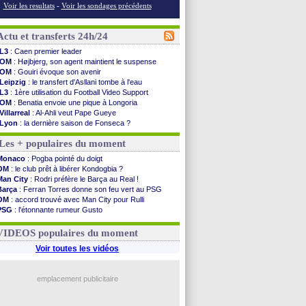
Voir les resultats
-
Voir les sondages précédents
Actu et transferts 24h/24
L3
: Caen premier leader
OM
: Højbjerg, son agent maintient le suspense
OM
: Gouiri évoque son avenir
Leipzig
: le transfert d'Asllani tombe à l'eau
L3
: 1ère utilisation du Football Video Support
OM
: Benatia envoie une pique à Longoria
Villarreal
: Al-Ahli veut Pape Gueye
Lyon
: la dernière saison de Fonseca ?
OM
: un nouveau prétendant pour Højbjerg
Les + populaires du moment
Brest
: un gardien norvégien en approche ?
OM
: McCourt a versé 120 M€ en 2026
Monaco
: Pogba pointé du doigt
PSG
: 4 retours dans le groupe face à Man Utd ...
OM
: le club prêt à libérer Kondogbia ?
Nice
: Kevin Carlos va partir en Italie
Man City
: Rodri préfère le Barça au Real !
L1
: prison avec sursis requis contre un arbitre
Barça
: Ferran Torres donne son feu vert au PSG
Leganés
: c'est signé pour Luca Zidane (off.)
OM
: accord trouvé avec Man City pour Rulli
Atletico
: Ruggeri en route pour Aston Villa
PSG
: l'étonnante rumeur Gusto
Monaco
: Filipe Luis soutient Biereth
OM
: une offre pour Bulka
Lyon
: Mangala prêté à Getafe (officiel)
Ouganda
: Owori battu à mort à Kampala
VIDEOS populaires du moment
PSG
: Nsoki va signer en Croatie
Arsenal
: Naples vise Gabriel Jesus
Voir toutes les vidéos
Real
: Mastantuono prêté à la Fiorentina (off.)
Man City
: accord avec le Barça pour Rodri ?
Rennes
: Haise a prolongé (officiel)
emplacement publicitaire
Palace
: Tomiyasu a convaincu (officiel)
Voir les brèves précédentes