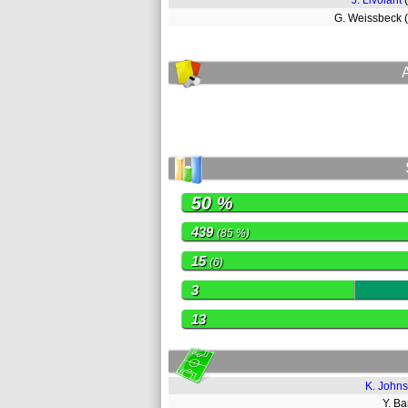
J. Livolant
G. Weissbeck
50 %
439
(85 %)
15
(6)
3
13
K. John
Y. B