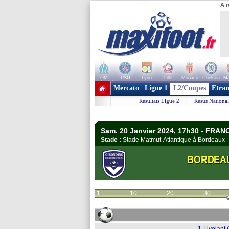
A r
OM
PSG
Lyon
Lille
Monaco
Chelsea
Ma
+ de clubs
Mercato
Ligue 1
L2/Coupes
Etran
Résultats Ligue 2
|
Résus National
Sam. 20 Janvier 2024, 17h30 - FRAN
Stade :
Stade Matmut-Atlantique à Bordeau
BORDEA
1
10
20
30