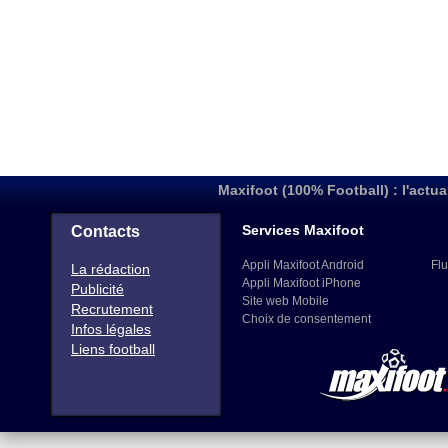
Maxifoot (100% Football) : l'actua
Services Maxifoot
Contacts
Appli Maxifoot Android
Flu
La rédaction
Appli Maxifoot iPhone
Publicité
Site web Mobile
Recrutement
Choix de consentement
Infos légales
Liens football