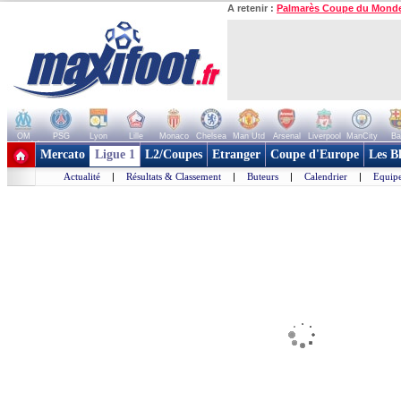
A retenir :
Palmarès Coupe du Mond
OM
PSG
Lyon
Lille
Monaco
Chelsea
Man Utd
Arsenal
Liverpool
ManCity
Ba
+ de clubs
Mercato
Ligue 1
L2/Coupes
Etranger
Coupe d'Europe
Les B
Actualité
|
Résultats & Classement
|
Buteurs
|
Calendrier
|
Equipe