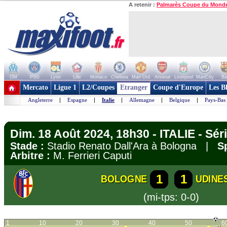
A retenir :
Palmarès Coupe du Mond
OM
PSG
Lyon
Lille
Monaco
Chelsea
Man Utd
Arsenal
Liverpool
ManCity
Ba
+ de clubs
Mercato
Ligue 1
L2/Coupes
Etranger
Coupe d'Europe
Les B
Angleterre
|
Espagne
|
Italie
|
Allemagne
|
Belgique
|
Pays-Bas
Dim. 18 Août 2024, 18h30 - ITALIE - Sér
Stade :
Stadio Renato Dall'Ara à Bologna |
S
Arbitre :
M. Ferrieri Caputi
1
1
BOLOGNE
UDINE
(mi-tps: 0-0)
1
10
20
30
40
50
6