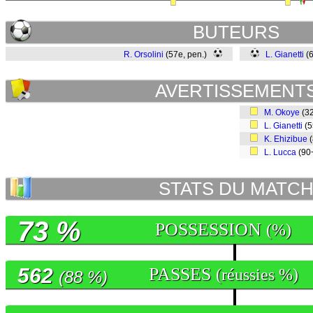
BUTEURS
R. Orsolini
(57e, pen.)
L. Gianetti
(
AVERTISSEMENT
M. Okoye
(3
L. Gianetti
(
K. Ehizibue
(
L. Lucca
(90
STATS DU MATC
73 %
POSSESSION
(%)
562
PASSES
(réussies %)
(88 %)