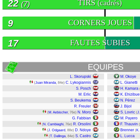
22
TIRS
(cadrés)
(7)
9
CORNERS JOUES
17
FAUTES SUBIES
EQUIPES
L. Skorupski
M. Okoye
C. Lykogiannis
L. Gianetti
(
Juan Miranda
, 84e)
S. Posch
H. Kamara
M. Erlic
K. Ehizibue
S. Beukema
N. Pérez
R. Freuler
J. Bijol
N. Moro
S. Lovric
(
M. Aebischer
, 76e)
(
J
G. Fabbian
M. Payero
R. Orsolini
F. Thauvin
(
N. Cambiaghi
, 76e)
(
D. Ndoye
Brenner
(
J. Odgaard
, 88e)
(
K.
S. Castro
L. Lucca
(
T. Dallinga
, 84e)