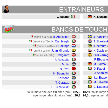
ENTRAINEURS
V. Italiano
K. Runjaic
BANCS DE TOUCH
M. Aebischer
J. Karlströ
(entré à la 76e)
N. Cambiaghi
J. Ekkele
(entré à la 76e)
T. Dallinga
J. Zemura
(entré à la 84e)
Juan Miranda
K. Davis
(entré à la 84e)
(e
J. Odgaard
Oier Zarra
(entré à la 88e)
F. Ebosele
F. Ravaglia
M. Palma
M. Ilic
D. Padelli
N. Byar
J. Abankw
N. Bagnolini
Iker Bravo
J. Karlsson
M. Silvestri
T. Corazza
C. Kabase
L. De Silvestri
taille moyenne des titulaires (cm) :
185,5
182,9
: taille moye
age moyen des titulaires (ans) :
26,3
26,5
: age moyen de