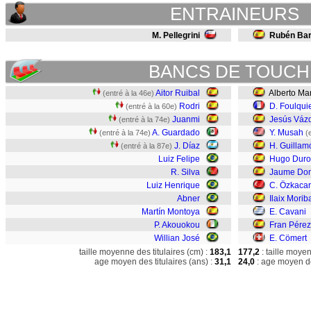
ENTRAINEURS
M. Pellegrini
Rubén Bar
BANCS DE TOUCH
Aitor Ruibal
Alberto Ma
(entré à la 46e)
Rodri
D. Foulqui
(entré à la 60e)
Juanmi
Jesús Váz
(entré à la 74e)
A. Guardado
Y. Musah
(entré à la 74e)
(
J. Díaz
H. Guillam
(entré à la 87e)
Luiz Felipe
Hugo Duro
R. Silva
Jaume Do
Luiz Henrique
C. Özkacar
Abner
Ilaix Morib
Martín Montoya
E. Cavani
P. Akouokou
Fran Pérez
Willian José
E. Cömert
taille moyenne des titulaires (cm) :
183,1
177,2
: taille moye
age moyen des titulaires (ans) :
31,1
24,0
: age moyen de