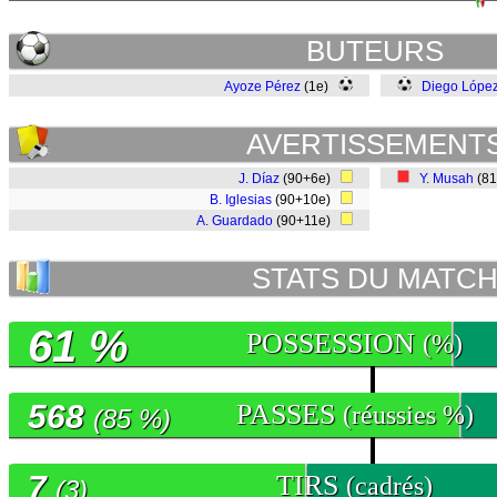
BUTEURS
Ayoze Pérez
(1e)
Diego Lópe
AVERTISSEMENT
J. Díaz
(90+6e)
Y. Musah
(8
B. Iglesias
(90+10e)
A. Guardado
(90+11e)
STATS DU MATC
61 %
POSSESSION
(%)
568
PASSES
(réussies %)
(85 %)
7
TIRS
(cadrés)
(3)