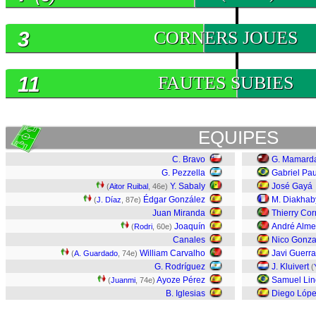
3
CORNERS JOUES
11
FAUTES SUBIES
EQUIPES
C. Bravo
G. Mamarda
G. Pezzella
Gabriel Pau
Y. Sabaly
José Gayá
(
Aitor Ruibal
, 46e)
Édgar González
M. Diakhab
(
J. Díaz
, 87e)
Juan Miranda
Thierry Cor
Joaquín
André Alme
(
Rodri
, 60e)
Canales
Nico Gonza
William Carvalho
Javi Guerra
(
A. Guardado
, 74e)
G. Rodríguez
J. Kluivert
(
Ayoze Pérez
Samuel Lin
(
Juanmi
, 74e)
B. Iglesias
Diego Lóp