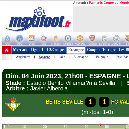
A retenir :
Palmarès Coupe du Mond
OM
PSG
Lyon
Lille
Monaco
Chelsea
Man Utd
Arsenal
Liverpool
ManCity
Ba
+ de clubs
Mercato
Ligue 1
L2/Coupes
Etranger
Coupe d'Europe
Les B
Angleterre
|
Espagne
|
Italie
|
Allemagne
|
Belgique
|
Pays-Bas
Dim. 04 Juin 2023, 21h00 - ESPAGNE - 
Stade :
Estadio Benito Villamar?n à Sevilla |
Arbitre :
Javier Alberola
1
1
BETIS SÉVILLE
FC VA
(mi-tps: 1-0)
1
10
20
30
40
50
6