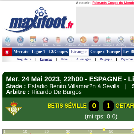
A retenir :
Palmarès Coupe du Mond
OM
PSG
Lyon
Lille
Monaco
Chelsea
Man Utd
Arsenal
Liverpool
ManCity
Ba
+ de clubs
Mercato
Ligue 1
L2/Coupes
Etranger
Coupe d'Europe
Les B
Angleterre
|
Espagne
|
Italie
|
Allemagne
|
Belgique
|
Pays-Bas
Mer. 24 Mai 2023, 22h00 - ESPAGNE - L
Stade :
Estadio Benito Villamar?n à Sevilla |
Arbitre :
Ricardo De Burgos
0
1
BETIS SÉVILLE
GETAF
(mi-tps: 0-0)
1
10
20
30
40
50
6