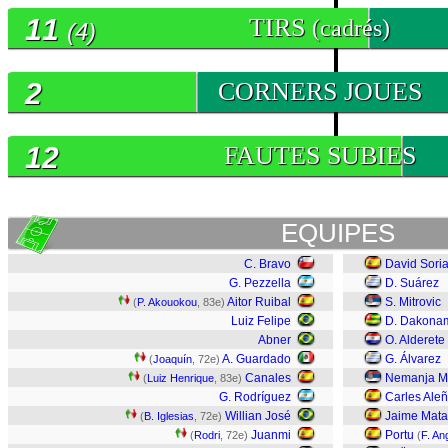
11
TIRS
(cadrés)
(4)
2
CORNERS JOUES
12
FAUTES SUBIES
EQUIPES
C. Bravo
David Sori
G. Pezzella
D. Suárez
Aitor Ruibal
S. Mitrovic
(
P. Akouokou
, 83e)
Luiz Felipe
D. Dakona
Abner
O. Alderete
A. Guardado
G. Álvarez
(
Joaquín
, 72e)
Canales
Nemanja M
(
Luiz Henrique
, 83e)
G. Rodríguez
Carles Ale
Willian José
Jaime Mata
(
B. Iglesias
, 72e)
Juanmi
Portu
(
Rodri
, 72e)
(
F. Ang