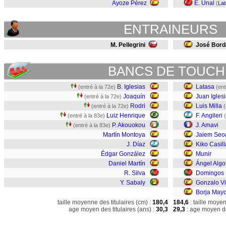
Ayoze Pérez
E. Ünal
(
La
ENTRAINEURS
M. Pellegrini
José Bord
BANCS DE TOUCH
B. Iglesias
Latasa
(entré à la 72e)
(ent
Joaquín
Juan Igles
(entré à la 72e)
Rodri
Luis Milla
(entré à la 72e)
(
Luiz Henrique
F. Angileri
(entré à la 83e)
P. Akouokou
J. Amavi
(entré à la 83e)
Martín Montoya
Jaiem Seo
J. Díaz
Kiko Casill
Édgar González
Munir
Daniel Martín
Ángel Algo
R. Silva
Domingos 
Y. Sabaly
Gonzalo Vi
Borja Mayo
taille moyenne des titulaires (cm) :
180,4
184,6
: taille moye
age moyen des titulaires (ans) :
30,3
29,3
: age moyen de