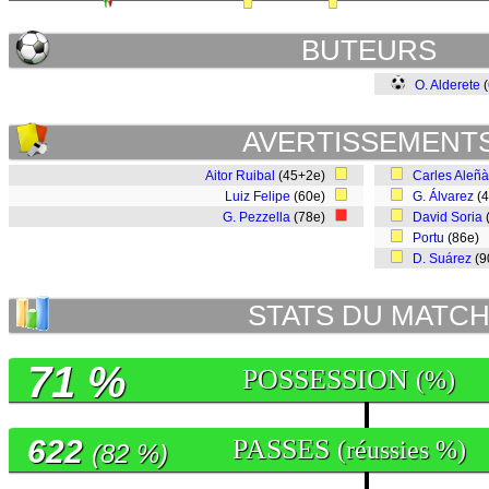
BUTEURS
O. Alderete
(
AVERTISSEMENT
Aitor Ruibal
(45+2e)
Carles Aleñà
Luiz Felipe
(60e)
G. Álvarez
(
G. Pezzella
(78e)
David Soria
Portu
(86e)
D. Suárez
(9
STATS DU MATC
71 %
POSSESSION
(%)
622
PASSES
(réussies %)
(82 %)