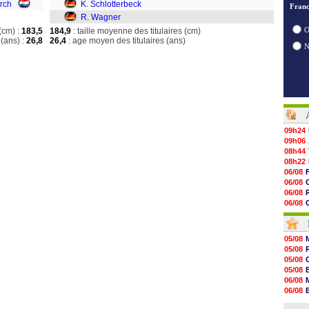
rch
K. Schlotterbeck
Franc
R. Wagner
O
(cm) :
183,5
184,9
: taille moyenne des titulaires (cm)
(ans) :
26,8
26,4
: age moyen des titulaires (ans)
09h24
09h06
08h44
08h22
06/08
06/08
06/08
06/08
06/08
06/08
06/08
05/08
06/08
05/08
06/08
05/08
06/08
05/08
06/08
06/08
06/08
06/08
06/08
06/08
06/08