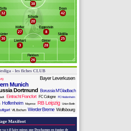
bitzer
38
Banc des remplaçants
Fribourg
usiala
Grifo
Doan
32
42
agner
Schade
chlotterbeck
20
bler
Höfler
Eggestein
tubolu
27
8
ünter
Sildillia
ler
30
25
itel
Lienhart
Ginter
3
28
etersen
eong
Flekken
eißhaupt
26
esliga - les fiches CLUB
Bayer Leverkusen
urg
ern Munich
ussia Dortmund
Borussia M'Gladbach
Eintracht Francfort
FC Cologne
tadt
FC Heidenheim
RB Leipzig
Hoffenheim
Mayence
Union Berlin
Werder Breme
Wolfsbourg
uttgart
VfL Bochum
age Maxifoot
e va t-il faire mieux que Deschamps en équipe de