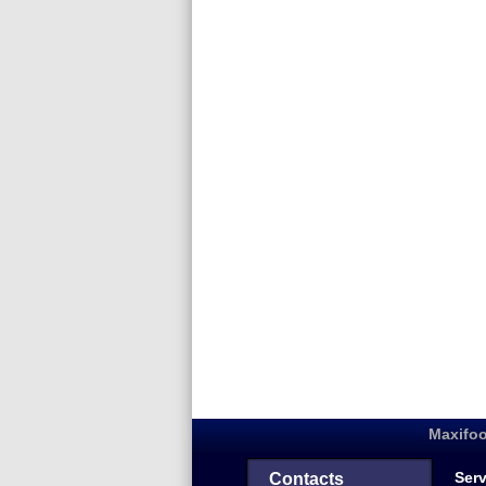
Maxifoo
Serv
Contacts