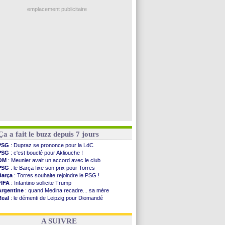
OM
: accord trouvé avec Man City pour Rulli
Real
: Vinicius jusqu'en 2032 (officiel)
emplacement publicitaire
Lyon
: Mangala va rejoindre Getafe
OM
: une offre refusée pour Aguerd
Real
: c'est confirmé pour Vinicius
Troyes
: Junior Diaz jusqu'en 2030 (officiel)
PSG
: Akliouche a signé (officiel)
Voir les brèves précédentes
Ça a fait le buzz depuis 7 jours
PSG
: Dupraz se prononce pour la LdC
PSG
: c'est bouclé pour Akliouche !
OM
: Meunier avait un accord avec le club
PSG
: le Barça fixe son prix pour Torres
Barça
: Torres souhaite rejoindre le PSG !
FIFA
: Infantino sollicite Trump
Argentine
: quand Medina recadre... sa mère
Real
: le démenti de Leipzig pour Diomandé
OM
: Paixão attire un 2e club anglais
FIFA
: le conseiller d'Infantino démissionne !
A SUIVRE