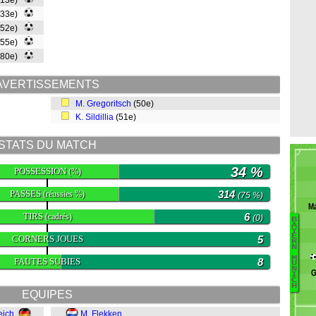
(13e)
(33e)
(52e)
(55e)
(80e)
AVERTISSEMENTS
M. Gregoritsch
(50e)
K. Sildillia
(51e)
STATS DU MATCH
34 %
POSSESSION
(%)
PASSES
314
(réussies %)
(75 %)
Ma
TIRS
6
(cadrés)
(0)
B
B
A
Y
E
CORNERS JOUES
5
G
R
N
S
M
FAUTES SUBIES
8
U
W
N
G
I
St
C
H
EQUIPES
Te
P
eich
M. Flekken