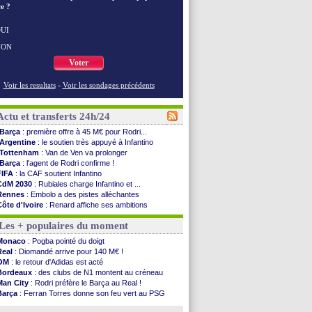
e ?
UI
NON
Voter
Voir les resultats
-
Voir les sondages précédents
Actu et transferts 24h/24
Barça
: première offre à 45 M€ pour Rodri...
Argentine
: le soutien très appuyé à Infantino
Tottenham
: Van de Ven va prolonger
Barça
: l'agent de Rodri confirme !
FIFA
: la CAF soutient Infantino
CdM 2030
: Rubiales charge Infantino et ...
Rennes
: Embolo a des pistes alléchantes
Côte d'Ivoire
: Renard affiche ses ambitions
Rennes
: Haise confirme pour Aït Boudlal
Les + populaires du moment
Man City
: Trafford à Leeds pour 47 M€ (off...
Man Utd
: Zirkzee vers la Juventus ?
Monaco
: Pogba pointé du doigt
Amical
: Monaco s'impose contre Getafe
Real
: Diomandé arrive pour 140 M€ !
Nantes
: Der Zakarian et sa relation avec Kita
OM
: le retour d'Adidas est acté
OM
: le club prêt à libérer Kondogbia ?
Bordeaux
: des clubs de N1 montent au créneau
Monaco
: le message touchant d'Akliouche
Man City
: Rodri préfère le Barça au Real !
FIFA
: Tebas en remet une couche
Barça
: Ferran Torres donne son feu vert au PSG
FIFA
: l'UEFA maintient la pression
PSG
: Luis Enrique satisfait malgré tout
PSG
: Tebas encense Luis Enrique