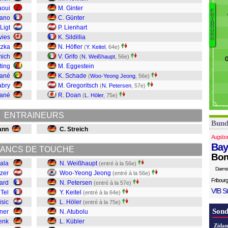
Sa
aoui
M. Ginter
F
M
R
ano
C. Günter
I
W
B
Ligt
P. Lienhart
O
U
S
R
vies
K. Sildillia
G
Kü
tzka
N. Höfler
(
Y. Keitel
, 64e)
A
mich
V. Grifo
(
N. Weißhaupt
, 56e)
G
Hö
ting
M. Eggestein
Ke
Mané
K. Schade
(
Woo-Yeong Jeong
, 56e)
P
abry
M. Gregoritsch
(
N. Petersen
, 57e)
J
Sané
R. Doan
(
L. Höler
, 75e)
W
ENTRAINEURS
Bund
ann
C. Streich
Augsbo
Bay
ANCS DE TOUCHE
Bor
iala
N. Weißhaupt
(entré à la 56e)
Darms
tzer
Woo-Yeong Jeong
(entré à la 56e)
Fribourg
ard
N. Petersen
(entré à la 57e)
VfB St
 Tel
Y. Keitel
(entré à la 64e)
isic
L. Höler
(entré à la 75e)
Sond
ner
N. Atubolu
enk
L. Kübler
Zidan