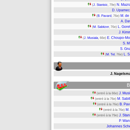
N. Mazr
(
J. Stanisic
, 79e)
D. Upamec
M. de 
(
B. Pavard
, 76e)
A. Da
L. Gore
(
M. Sabitzer
, 76e)
J. Kim
E. Choupo-Mo
(
J. Musiala
, 66e)
S. 
S. Gn
L. 
(
M. Tel
, 76e)
J. Nagelsm
B
J. Mus
(entré à la 66e)
M. Sabi
(entré à la 76e)
B. Pav
(entré à la 76e)
M.
(entré à la 76e)
J. Stan
(entré à la 79e)
P. Wan
Johannes Sch