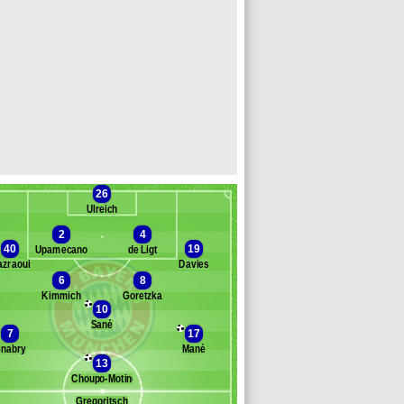
26
Ulreich
2
4
40
19
Upamecano
de Ligt
zraoui
Davies
6
8
anc des remplaçants
Bayern Munich
Kimmich
Goretzka
10
ravenberch
Sané
chenk
7
17
anner
nabry
Mané
anisic
13
l
Choupo-Moting
avard
Gregoritsch