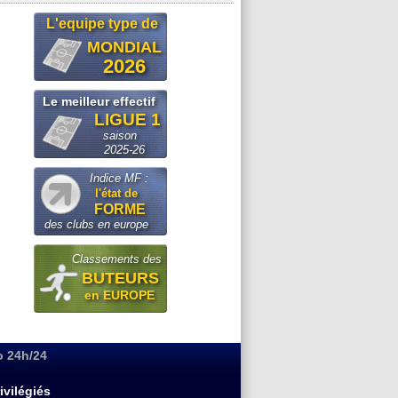
L'equipe type de
MONDIAL
2026
Le meilleur effectif
LIGUE 1
saison
2025-26
Indice MF :
l'état de
FORME
des clubs en europe
Classements des
BUTEURS
en EUROPE
o 24h/24
ivilégiés