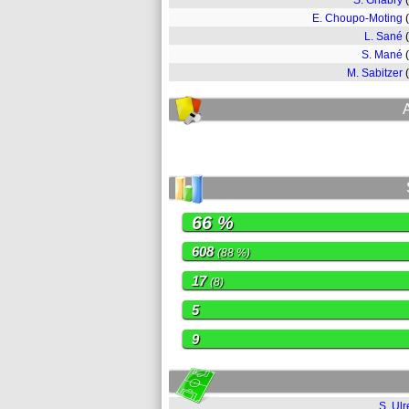
S. Gnabry
E. Choupo-Moting
L. Sané
S. Mané
M. Sabitzer
66 %
608
(88 %)
17
(8)
5
9
S. Ulr