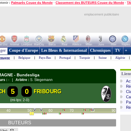
etenir :
Palmarès Coupe du Monde
-
Classement des BUTEURS Coupe du Monde
-
TA
emplacement publicitaire
n Utd
Arsenal
Liverpool
ManCity
Barca
Real
Atletico
Milan
Juve
Inter
Naples
ger
Coupe d'Europe
Les Bleus & International
Chroniques
TV
+
emagne
|
Belgique
|
Pays-Bas
|
Portugal
|
Turquie
|
Suisse
|
Algérie
|
Lien
EMAGNE - Bundesliga
urs :
- |
Arbitre :
S. Stegemann
Ac
Ré
5
0
CH
FRIBOURG
Cl
Ca
(mi-tps: 2-0)
Pa
Ré
40
50
60
70
80
90
BUTEURS