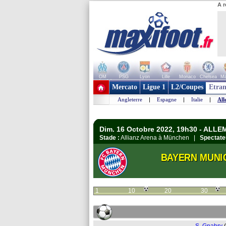
A r
OM
PSG
Lyon
Lille
Monaco
Chelsea
Ma
+ de clubs
Mercato
Ligue 1
L2/Coupes
Etran
Angleterre
|
Espagne
|
Italie
|
All
Dim. 16 Octobre 2022, 19h30 - ALL
Stade :
Allianz Arena à München |
Spectate
BAYERN MUNI
1
10
20
30