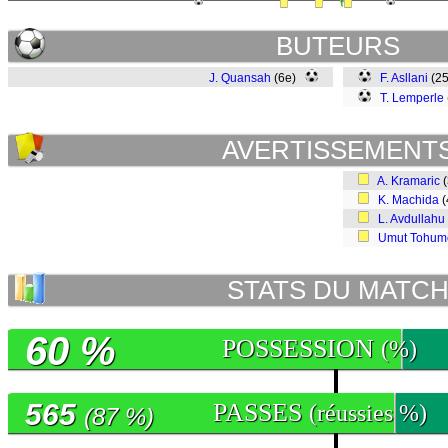
BUTEURS
J. Quansah
(6e)
F. Asllani
(2
T. Lemperle
AVERTISSEMENT
A. Kramaric
(
K. Machida
(
L. Avdullahu
Umut Tohum
STATS DU MATC
60 %
POSSESSION
(%)
565
PASSES
(réussies %)
(87 %)