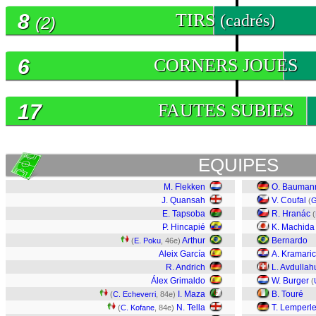
8
TIRS
(cadrés)
(2)
6
CORNERS JOUES
17
FAUTES SUBIES
EQUIPES
M. Flekken
O. Bauman
J. Quansah
V. Coufal
(
G
E. Tapsoba
R. Hranác
(
P. Hincapié
K. Machida
Arthur
Bernardo
(
E. Poku
, 46e)
Aleix García
A. Kramaric
R. Andrich
L. Avdullah
Álex Grimaldo
W. Burger
(
I. Maza
B. Touré
(
C. Echeverri
, 84e)
N. Tella
T. Lemperl
(
C. Kofane
, 84e)