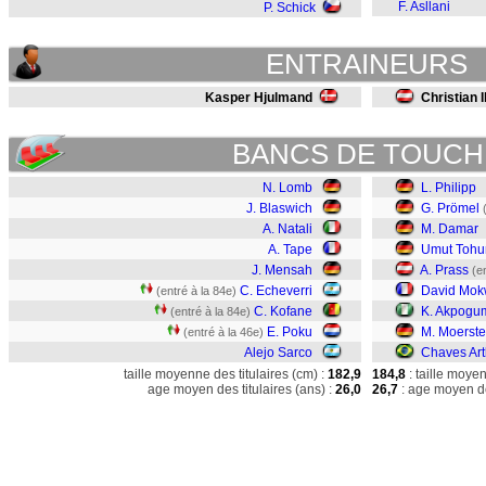
F. Asllani
P. Schick
ENTRAINEURS
Kasper Hjulmand
Christian I
BANCS DE TOUCH
N. Lomb
L. Philipp
J. Blaswich
G. Prömel
A. Natali
M. Damar
A. Tape
Umut Toh
J. Mensah
A. Prass
(e
C. Echeverri
David Mok
(entré à la 84e)
C. Kofane
K. Akpogu
(entré à la 84e)
E. Poku
M. Moerste
(entré à la 46e)
Alejo Sarco
Chaves Art
taille moyenne des titulaires (cm) :
182,9
184,8
: taille moye
age moyen des titulaires (ans) :
26,0
26,7
: age moyen de