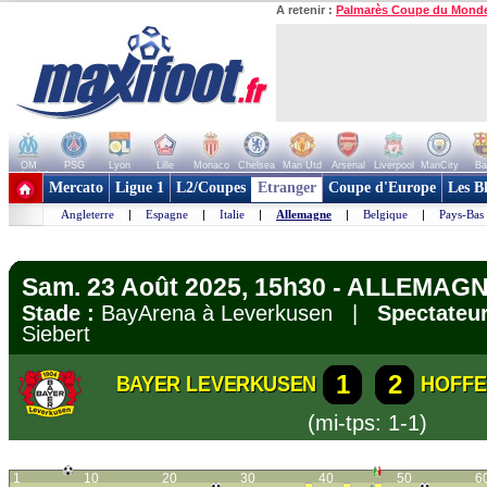
A retenir :
Palmarès Coupe du Mond
OM
PSG
Lyon
Lille
Monaco
Chelsea
Man Utd
Arsenal
Liverpool
ManCity
Ba
+ de clubs
Mercato
Ligue 1
L2/Coupes
Etranger
Coupe d'Europe
Les B
Angleterre
|
Espagne
|
Italie
|
Allemagne
|
Belgique
|
Pays-Bas
Sam. 23 Août 2025, 15h30 - ALLEMAGN
Stade :
BayArena à Leverkusen |
Spectateur
Siebert
1
2
BAYER LEVERKUSEN
HOFFE
(mi-tps: 1-1)
1
10
20
30
40
50
6