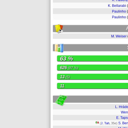
K. Havertz
K. Bellarabi
Paulinho
Paulinho
M. Weiser
63 %
626
(87 %)
13
(5)
11
L. Hrád
Wen
E. Tap
S. Be
(
J. Tah
, 35e)