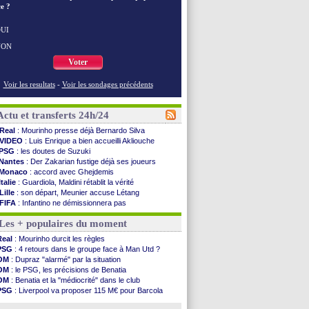
e ?
UI
NON
Voter
Voir les resultats
-
Voir les sondages précédents
Actu et transferts 24h/24
Real
: Mourinho presse déjà Bernardo Silva
VIDEO
: Luis Enrique a bien accueilli Akliouche
PSG
: les doutes de Suzuki
Nantes
: Der Zakarian fustige déjà ses joueurs
Monaco
: accord avec Ghejdemis
Italie
: Guardiola, Maldini rétablit la vérité
Lille
: son départ, Meunier accuse Létang
FIFA
: Infantino ne démissionnera pas
Barça
: Flick esquive pour Ferran Torres
Les + populaires du moment
Liverpool
: Araujo, une option d'achat à 55 M€
Lens
: inquiétude pour Édouard
Real
: Mourinho durcit les règles
Man Utd
: Vitek vendu à Middlesbrough (off.)
PSG
: 4 retours dans le groupe face à Man Utd ?
PSV
: Sano recruté pour 14,5 M€ (officiel)
OM
: Dupraz "alarmé" par la situation
OM
: Coventry pense à Angel Gomes
OM
: le PSG, les précisions de Benatia
PSG
: Rafel Pol satisfait des progrès
OM
: Benatia et la "médiocrité" dans le club
Amical
: le Barça vainqueur puis battu
PSG
: Liverpool va proposer 115 M€ pour Barcola
Inter
: Calhanoglu prêt à prolonger
OM
: B. Genesio - "ce n'est pas idéal"
Nice
: Abdelmonem veut rester