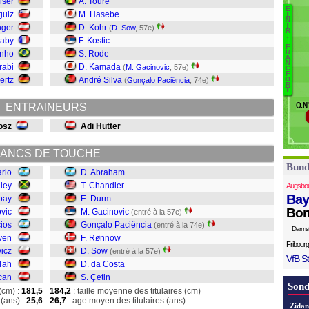
iser
A. Touré
S
E
B
guiz
M. Hasebe
I
Ta
N
T
nger
D. Kohr
(
D. Sow
, 57e)
Ö
A
R
.
iaby
F. Kostic
C
F
inho
S. Rode
R
D
A
N
rabi
D. Kamada
(
M. Gacinovic
, 57e)
G
C
F
ertz
André Silva
(
Gonçalo Paciência
, 74e)
O
R
T
R
O.N
ENTRAINEURS
S
d
osz
Adi Hütter
Çe
ANCS DE TOUCHE
Bund
ario
D. Abraham
iley
T. Chandler
Augsbo
Bay
bay
E. Durm
Bor
vic
M. Gacinovic
(entré à la 57e)
cios
Gonçalo Paciência
(entré à la 74e)
Darms
ven
F. Rønnow
Fribourg
wicz
D. Sow
(entré à la 57e)
VfB St
 Tah
D. da Costa
can
S. Çetin
Sond
(cm) :
181,5
184,2
: taille moyenne des titulaires (cm)
(ans) :
25,6
26,7
: age moyen des titulaires (ans)
Zidan