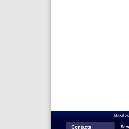
Maxifoo
Serv
Contacts