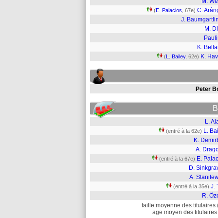
M. We
C. Arán
(
E. Palacios
, 67e)
J. Baumgartli
M. D
Paul
K. Bella
K. Hav
(
L. Bailey
, 62e)
Peter B
B
L. Al
L. Ba
(entré à la 62e)
K. Demir
A. Drago
E. Pala
(entré à la 67e)
D. Sinkgra
A. Stanile
J.
(entré à la 35e)
R. Öz
taille moyenne des titulaires 
age moyen des titulaires 