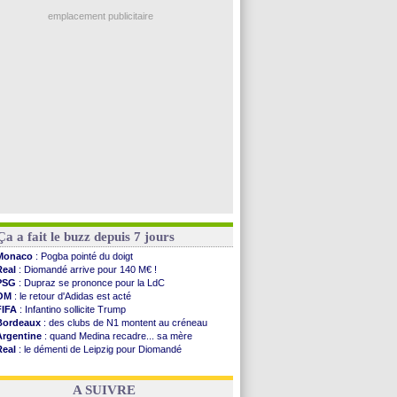
OM
: Côme pousse pour Gouiri
L2
: le classement complet
emplacement publicitaire
L2
: les résultats de la soirée
Amical
: Le Havre renversé par Oviedo
Amical
: Nice battu aux tirs au but
Benfica
: Ivanovic proche de Lens
OM
: Dupraz "alarmé" par la situation
Voir les brèves précédentes
Ça a fait le buzz depuis 7 jours
Monaco
: Pogba pointé du doigt
Real
: Diomandé arrive pour 140 M€ !
PSG
: Dupraz se prononce pour la LdC
OM
: le retour d'Adidas est acté
FIFA
: Infantino sollicite Trump
Bordeaux
: des clubs de N1 montent au créneau
Argentine
: quand Medina recadre... sa mère
Real
: le démenti de Leipzig pour Diomandé
OM
: le club prêt à libérer Kondogbia ?
OM
: Paixão attire un 2e club anglais
A SUIVRE