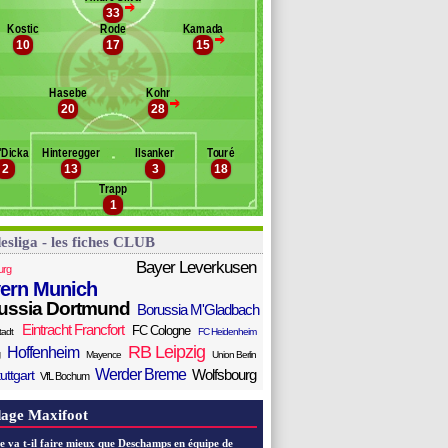
tanilewicz
>
33
anc des remplaçants
Eintr. Francfort
h
Kostic
Rode
Kamada
>
zcan
10
17
15
braham
handler
urm
Hasebe
Kohr
acinovic
>
20
28
Gonçalo Paciência
onnow
'Dicka
Hinteregger
Ilsanker
Touré
ow
2
13
3
18
a Costa
Trapp
tin
1
esliga - les fiches CLUB
Bayer Leverkusen
urg
ern Munich
ussia Dortmund
Borussia M'Gladbach
Eintracht Francfort
FC Cologne
tadt
FC Heidenheim
RB Leipzig
Hoffenheim
Mayence
Union Berlin
Werder Breme
Wolfsbourg
uttgart
VfL Bochum
age Maxifoot
e va t-il faire mieux que Deschamps en équipe de