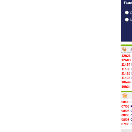
Franc
O
12h26
12h08
11h54
11h30
11h18
11h02
10h49
10h34
10h16
10h00
09h48
08/08
09h25
07/08
09h10
08/08
08h52
08/08
08/08
08/08
08/08
07/08
08/08
07/08
08/08