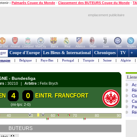
etenir :
Palmarès Coupe du Monde
-
Classement des BUTEURS Coupe du Monde
-
TA
emplacement publicitaire
n Utd
Arsenal
Liverpool
ManCity
Barca
Real
Atletico
Milan
Juve
Inter
Naples
ger
Coupe d'Europe
Les Bleus & International
Chroniques
TV
+
emagne
|
Belgique
|
Pays-Bas
|
Portugal
|
Turquie
|
Suisse
|
Algérie
|
Lien
GNE - Bundesliga
rs :
30210 |
Arbitre :
Felix Brych
Ac
Ré
4
0
EN
EINTR. FRANCFORT
Cl
Ca
(mi-tps: 2-0)
Pa
Ré
40
50
60
70
80
90
BUTEURS