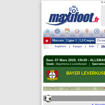
A r
OM
PSG
Lyon
Lille
Monaco
Chelsea
Ma
+ de clubs
Mercato
Ligue 1
L2/Coupes
Etran
Angleterre
|
Espagne
|
Italie
|
All
Sam. 07 Mars 2020, 15h30 - ALLEMA
Stade :
BayArena à Leverkusen |
Spectateu
BAYER LEVERKUS
1
10
20
30