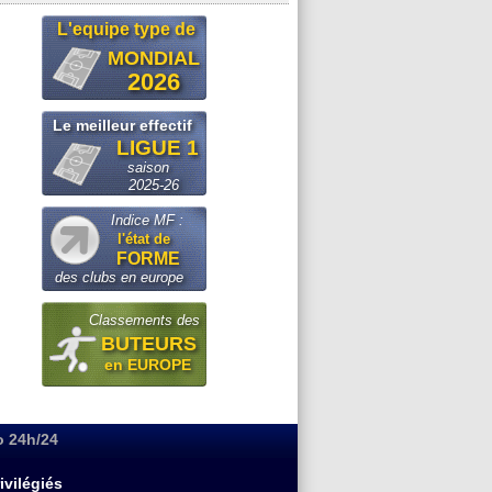
L'equipe type de
MONDIAL
2026
Le meilleur effectif
LIGUE 1
saison
2025-26
Indice MF :
l'état de
FORME
des clubs en europe
Classements des
BUTEURS
en EUROPE
o 24h/24
ivilégiés