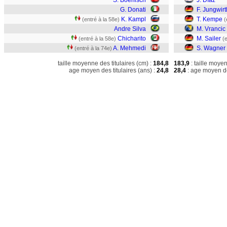
S. Boenisch
J. Díaz
G. Donati
F. Jungwirt
K. Kampl
T. Kempe
(entré à la 58e)
(
Andre Silva
M. Vrancic
Chicharito
M. Sailer
(entré à la 58e)
(
A. Mehmedi
S. Wagner
(entré à la 74e)
taille moyenne des titulaires (cm) :
184,8
183,9
: taille moye
age moyen des titulaires (ans) :
24,8
28,4
: age moyen de