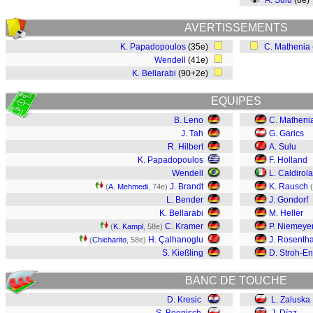
A. Sulu
(8e
AVERTISSEMENTS
K. Papadopoulos
(35e)
C. Mathenia
Wendell
(41e)
K. Bellarabi
(90+2e)
EQUIPES
B. Leno
C. Matheni
J. Tah
G. Garics
R. Hilbert
A. Sulu
K. Papadopoulos
F. Holland
Wendell
L. Caldirola
J. Brandt
K. Rausch
(
A. Mehmedi
, 74e)
(
L. Bender
J. Gondorf
K. Bellarabi
M. Heller
C. Kramer
P. Niemeye
(
K. Kampl
, 58e)
H. Çalhanoglu
J. Rosentha
(
Chicharito
, 58e)
S. Kießling
D. Stroh-En
BANC DE TOUCHE
D. Kresic
L. Zaluska