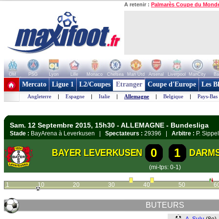
A retenir :
Palmarès Coupe du Mond
OM
PSG
Lyon
Lille
Monaco
Chelsea
Man Utd
Arsenal
Liverpool
ManCity
Ba
+ de clubs
Mercato
Ligue 1
L2/Coupes
Etranger
Coupe d'Europe
Les B
Angleterre
|
Espagne
|
Italie
|
Allemagne
|
Belgique
|
Pays-Bas
Sam. 12 Septembre 2015, 15h30 - ALLEMAGNE - Bundesliga
Stade :
BayArena à Leverkusen |
Spectateurs :
29396 |
Arbitre :
P. Sippel
0
1
BAYER LEVERKUSEN
DARM
(mi-tps: 0-1)
1
10
20
30
40
50
6
BUTEURS