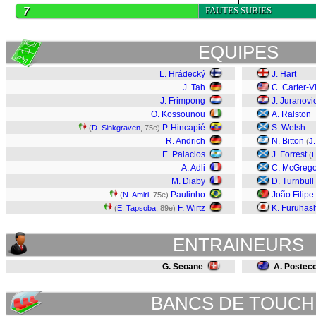
7
FAUTES SUBIES
EQUIPES
L. Hrádecký
J. Hart
J. Tah
C. Carter-V
J. Frimpong
J. Juranovi
O. Kossounou
A. Ralston
P. Hincapié
S. Welsh
(
D. Sinkgraven
, 75e)
R. Andrich
N. Bitton
(
J
E. Palacios
J. Forrest
(
L
A. Adli
C. McGrego
M. Diaby
D. Turnbull
Paulinho
João Filipe
(
N. Amiri
, 75e)
F. Wirtz
K. Furuhas
(
E. Tapsoba
, 89e)
ENTRAINEURS
G. Seoane
A. Postec
BANCS DE TOUCH