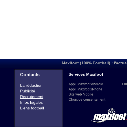
Maxifoot (100% Football) : l'actua
Services Maxifoot
Contacts
Appli Maxifoot Android
Flu
La rédaction
Appli Maxifoot iPhone
Publicité
Site web Mobile
Recrutement
Choix de consentement
Infos légales
Liens football