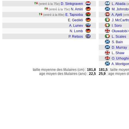
D. Sinkgraven
L. Abada
(entré à la 75e)
(
N. Amiri
M. Johnsto
(entré à la 75e)
E. Tapsoba
A. Ajeti
(entré à la 89e)
(ent
E. Gedikli
J. McCarth
A. Lunev
I. Soro
N. Lomb
Oluwatobi
P. Retsos
L. Scales
S. Bain
D. Murray
L. Shaw
O. Urhogh
A. Montgo
taille moyenne des titulaires (cm) :
181,8
181,5
: taille moye
age moyen des titulaires (ans) :
22,5
25,9
: age moyen de