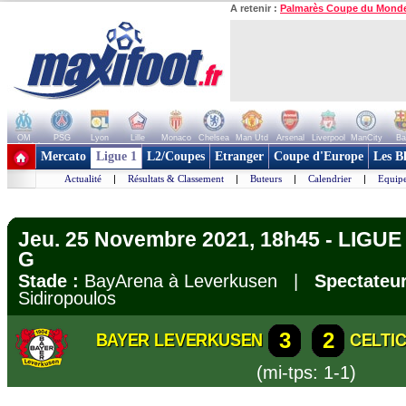
A retenir :
Palmarès Coupe du Mond
OM
PSG
Lyon
Lille
Monaco
Chelsea
Man Utd
Arsenal
Liverpool
ManCity
Ba
+ de clubs
Mercato
Ligue 1
L2/Coupes
Etranger
Coupe d'Europe
Les B
Actualité
|
Résultats & Classement
|
Buteurs
|
Calendrier
|
Equipe
Jeu. 25 Novembre 2021, 18h45 - LIGU
G
Stade :
BayArena à Leverkusen |
Spectateur
Sidiropoulos
3
2
BAYER LEVERKUSEN
CELTI
(mi-tps: 1-1)