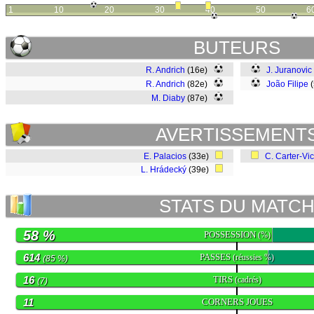
1
10
20
30
40
50
6
BUTEURS
R. Andrich
(16e)
J. Juranovic
R. Andrich
(82e)
João Filipe
(
M. Diaby
(87e)
AVERTISSEMENT
E. Palacios
(33e)
C. Carter-Vi
L. Hrádecký
(39e)
STATS DU MATC
58 %
POSSESSION
(%)
614
PASSES
(réussies %)
(85 %)
16
TIRS
(cadrés)
(7)
11
CORNERS JOUES