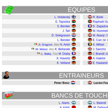
EQUIPES
L. Hrádecký
R. Bürki
E. Tapsoba
Raphaël Gu
S. Bender
D. Zagado
J. Tah
M. Hummel
D. Sinkgraven
M. Akanji
(
T
L. Bender
E. Can
(
M. 
N. Amiri
A. Witsel
(
A. Dragovic
, 89e)
K. Bellarabi
J. Sancho
(
M. Weiser
, 46e)
M. Diaby
J. Brandt
(
L. Bailey
, 71e)
(
G
K. Havertz
A. Hakimi
K. Volland
E. Haaland
ENTRAINEURS
Peter Bosz
Lucien Fa
BANCS DE TOUCH
L. Alario
L. Balerdi
A. Azhil
M. Dahoud