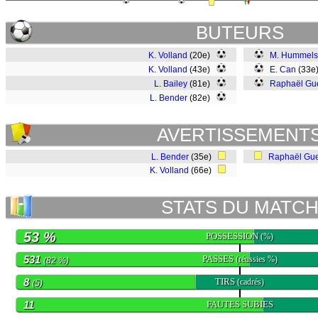
BUTEURS
K. Volland
(20e)
M. Hummels
K. Volland
(43e)
E. Can
(33e
L. Bailey
(81e)
Raphaël Gue
L. Bender
(82e)
AVERTISSEMENT
L. Bender
(35e)
Raphaël Gue
K. Volland
(66e)
STATS DU MATC
53 %
POSSESSION
(%)
531
PASSES
(réussies %)
(82 %)
8
TIRS
(cadrés)
(5)
11
FAUTES SUBIES