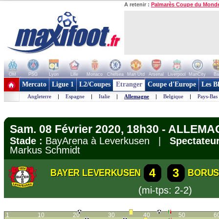
A retenir :
Palmarès Coupe du Mond
OM
PSG
Lyon
Lille
Monaco
Chelsea
Man Utd
Arsenal
Liverpool
ManCity
Ba
+ de clubs
Mercato
Ligue 1
L2/Coupes
Etranger
Coupe d'Europe
Les B
Angleterre
|
Espagne
|
Italie
|
Allemagne
|
Belgique
|
Pays-Bas
Sam. 08 Février 2020, 18h30 - ALLEMA
Stade :
BayArena à Leverkusen |
Spectateur
Markus Schmidt
4
3
BAYER LEVERKUSEN
BORUS
(mi-tps: 2-2)
1
10
20
30
40
50
6