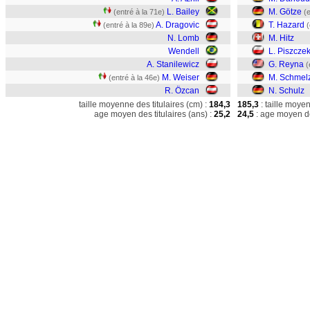
L. Bailey
M. Götze
(entré à la 71e)
(
A. Dragovic
T. Hazard
(entré à la 89e)
(
N. Lomb
M. Hitz
Wendell
L. Piszcze
A. Stanilewicz
G. Reyna
(
M. Weiser
M. Schmel
(entré à la 46e)
R. Özcan
N. Schulz
taille moyenne des titulaires (cm) :
184,3
185,3
: taille moye
age moyen des titulaires (ans) :
25,2
24,5
: age moyen de