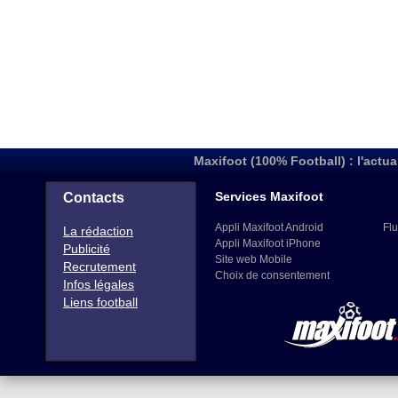
Maxifoot (100% Football) : l'actua
Services Maxifoot
Contacts
Appli Maxifoot Android
Flu
La rédaction
Appli Maxifoot iPhone
Publicité
Site web Mobile
Recrutement
Choix de consentement
Infos légales
Liens football