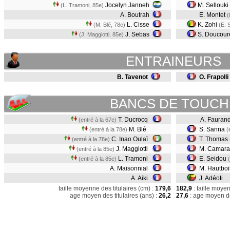
Jocelyn Janneh
M. Sellouki
(L. Tramoni, 85e)
A. Boutrah
E. Montet
(
L. Cisse
K. Zohi
(M. Blé, 78e)
(E. 
J. Sebas
S. Doucou
(J. Maggiotti, 85e)
ENTRAINEURS
B. Tavenot
O. Frapolli
BANCS DE TOUCH
T. Ducrocq
A. Faurand
(entré à la 67e)
M. Blé
S. Sanna
(entré à la 78e)
(
C. Inao Oulaï
T. Thomas
(entré à la 78e)
J. Maggiotti
M. Camar
(entré à la 85e)
L. Tramoni
E. Seidou
(entré à la 85e)
A. Maisonnial
M. Hautboi
A. Aiki
J. Adéoti
taille moyenne des titulaires (cm) :
179,6
182,9
: taille moye
age moyen des titulaires (ans) :
26,2
27,6
: age moyen de