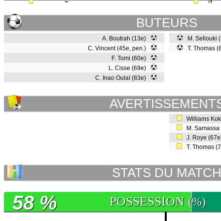
BUTEURS
A. Boutrah (13e)
M. Sellouki 
C. Vincent (45e, pen.)
T. Thomas (
F. Tomi (60e)
L. Cisse (69e)
C. Inao Oulaï (83e)
AVERTISSEMENT
Williams Kok
M. Samassa 
J. Roye (67
T. Thomas (
STATS DU MATC
58 %
POSSESSION
(%)