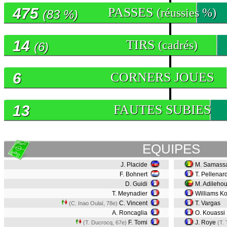
475
PASSES
(réussies %)
(83 %)
14
TIRS
(cadrés)
(6)
6
CORNERS JOUES
13
FAUTES SUBIES
EQUIPES
J. Placide
M. Samass
F. Bohnert
T. Pellenar
D. Guidi
M. Adileho
T. Meynadier
Williams Ko
C. Vincent
T. Vargas
(C. Inao Oulaï, 78e)
A. Roncaglia
O. Kouassi
F. Tomi
J. Roye
(T. Ducrocq, 67e)
(T.