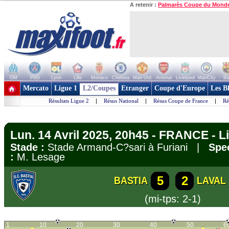
A retenir :
Palmarès Coupe du Mond
OM
PSG
Lyon
Lille
Monaco
Chelsea
Man Utd
Arsenal
Liverpool
ManCity
Ba
+ de clubs
Mercato
Ligue 1
L2/Coupes
Etranger
Coupe d'Europe
Les B
Résultats Ligue 2
|
Résus National
|
Résus Coupe de France
|
Ré
Lun. 14 Avril 2025, 20h45 - FRANCE - L
Stade :
Stade Armand-C?sari à Furiani |
Spec
:
M. Lesage
5
2
BASTIA
LAVAL
(mi-tps: 2-1)
1
10
20
30
40
50
6