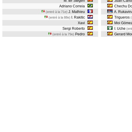
M. ter Stegen
Juan Carlo
Adriano Correia
Chechu Do
J. Mathieu
A. Rukavin
(entré à la 71e)
I. Rakitic
Trigueros
(entré à la 88e)
(
Xavi
Moi Góme
Sergi Roberto
I. Uche
(ent
Pedro
Gerard Mo
(entré à la 79e)