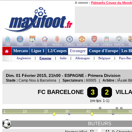
A retenir :
Palmarès Coupe du Mond
OM
PSG
Lyon
Lille
Monaco
Chelsea
Man Utd
Arsenal
Liverpool
ManCity
Ba
+ de clubs
Mercato
Ligue 1
L2/Coupes
Etranger
Coupe d'Europe
Les B
Angleterre
|
Espagne
|
Italie
|
Allemagne
|
Belgique
|
Pays-Bas
Dim. 01 Février 2015, 21h00 - ESPAGNE - Primera Division
Stade :
Camp Nou à Barcelona |
Spectateurs :
60005 |
Arbitre :
IÃ±aki Bi
3
2
FC BARCELONE
VILL
(mi-tps: 1-1)
1
10
20
30
40
50
6
BUTEURS