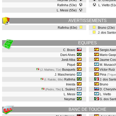
Neymar (45e)
D. Cheryshe
Rafinha (53e)
L. Vietto (5
L. Messi (55e)
AVERTISSEMENTS
Rafinha (63e)
Bruno (23e
J. dos Santo
EQUIPES
C. Bravo
Sergio Ase
Dani Alves
Mario Gasp
Jordi Alba
Jaume Cos
Piqué
M. Musacch
Busquets
Víctor Ruíz
(J. Mathieu, 71e
)
J. Mascherano
Pina
(Trigue
Rafinha
J. dos San
(I. Rakitic, 88e
)
Iniesta
Bruno
L. Suárez
D. Cherysh
(Pedro, 79e
)
L. Messi
L. Vietto
Neymar
G. dos San
BANC DE TOUCHE