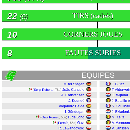
22
TIRS
(cadrés)
(9)
10
CORNERS JOUES
8
FAUTES SUBIES
EQUIPES
M. ter Stegen
J. Butez
João Cancelo
T. Alderwei
(
Sergi Roberto
, 76e)
A. Christensen
O. Wijndal
J. Koundé
J. Bataille
(
Alejandro Balde
S. Coulibal
I. Gündogan
J. Ekkelen
F. de Jong
M. Keita
(
Oriol Romeu
, 58e)
Gavi
A. Vermeer
(
Fermín
, 58e)
R. Lewandowski
V. Janssen