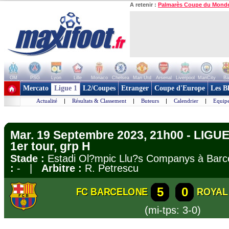
A retenir :
Palmarès Coupe du Mond
OM
PSG
Lyon
Lille
Monaco
Chelsea
Man Utd
Arsenal
Liverpool
ManCity
Ba
+ de clubs
Mercato
Ligue 1
L2/Coupes
Etranger
Coupe d'Europe
Les B
Actualité
|
Résultats & Classement
|
Buteurs
|
Calendrier
|
Equipe
Mar. 19 Septembre 2023, 21h00 - LIG
1er tour, grp H
Stade :
Estadi Ol?mpic Llu?s Companys à Ba
:
- |
Arbitre :
R. Petrescu
5
0
FC BARCELONE
ROYAL
(mi-tps: 3-0)