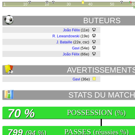
1
10
20
30
40
50
6
BUTEURS
João Félix
(11e)
R. Lewandowski
(19e)
J. Bataille
(22e, csc)
Gavi
(54e)
João Félix
(66e)
AVERTISSEMENT
Gavi
(36e)
STATS DU MATC
70 %
POSSESSION
(%)
799
PASSES
(réussies %)
(94 %)