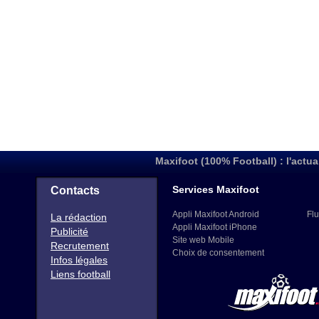
Maxifoot (100% Football) : l'actua
Services Maxifoot
Contacts
Appli Maxifoot Android
Flu
La rédaction
Appli Maxifoot iPhone
Publicité
Site web Mobile
Recrutement
Choix de consentement
Infos légales
Liens football