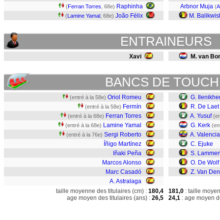
Raphinha
Arbnor Muja
(
Ferran Torres
, 68e)
(
A
João Félix
M. Balikwi
(
Lamine Yamal
, 68e)
ENTRAINEURS
Xavi
M. van B
BANCS DE TOUCH
Oriol Romeu
G. Ilenikh
(entré à la 58e)
Fermín
R. De Laet
(entré à la 58e)
Ferran Torres
A. Yusuf
(entré à la 68e)
(en
Lamine Yamal
G. Kerk
(entré à la 68e)
(en
Sergi Roberto
A. Valencia
(entré à la 76e)
Íñigo Martínez
C. Ejuke
Iñaki Peña
S. Lamme
Marcos Alonso
O. De Wolf
Marc Casadó
Z. Van De
A. Astralaga
taille moyenne des titulaires (cm) :
180,4
181,0
: taille moye
age moyen des titulaires (ans) :
26,5
24,1
: age moyen de