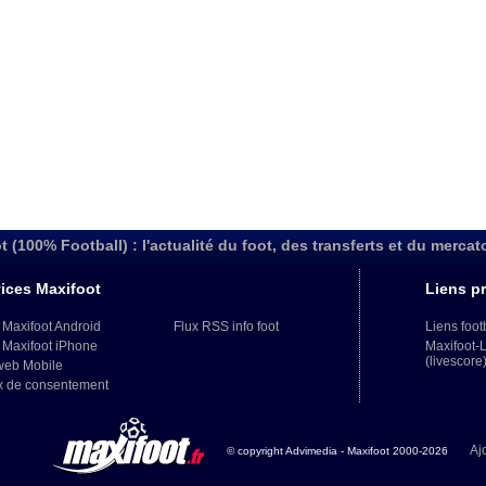
t (100% Football) : l'actualité du foot, des transferts et du mercat
ices Maxifoot
Liens pr
 Maxifoot Android
Flux RSS info foot
Liens foot
 Maxifoot iPhone
Maxifoot-
(livescore
web Mobile
x de consentement
Aj
© copyright Advimedia - Maxifoot 2000-2026