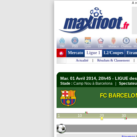
A r
OM
PSG
Lyon
Lille
Monaco
Chelsea
Ma
+ de clubs
Mercato
Ligue 1
L2/Coupes
Etran
Actualité
|
Résultats & Classement
|
Mar. 01 Avril 2014, 20h45 - LIGUE de
Stade :
Camp Nou à Barcelona |
Spectateu
FC BARCELO
1
10
20
30