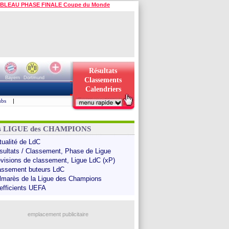
BLEAU PHASE FINALE Coupe du Monde
Résultats
Bayern
Dortmund
Classements
Calendriers
ubs
|
ns LIGUE des CHAMPIONS
tualité de LdC
sultats / Classement, Phase de Ligue
évisions de classement, Ligue LdC (xP)
assement buteurs LdC
lmarès de la Ligue des Champions
efficients UEFA
emplacement publicitaire