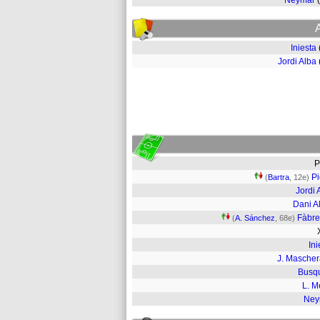
Neymar
Iniesta
Jordi Alba
P
P
(
Bartra
, 12e)
Jordi 
Dani A
Fàbr
(
A. Sánchez
, 68e)
Ini
J. Masche
Busq
L. M
Ney