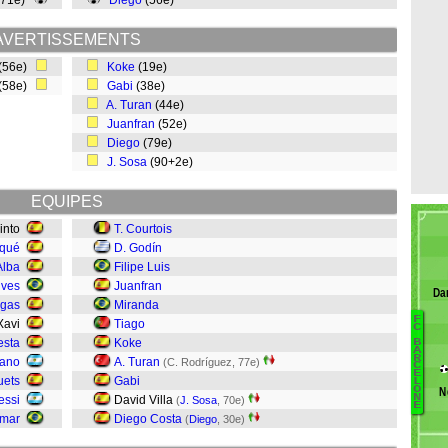
(71e)
Diego
(56e)
AVERTISSEMENTS
(56e)
Koke
(19e)
(58e)
Gabi
(38e)
A. Turan
(44e)
Juanfran
(52e)
Diego
(79e)
J. Sosa
(90+2e)
EQUIPES
into
T. Courtois
iqué
D. Godín
Alba
Filipe Luis
lves
Juanfran
Da
egas
Miranda
F
Xavi
Tiago
B
C
esta
Koke
B
Oi
A
R
rano
A. Turan
(C. Rodríguez, 77e)
C
Ba
E
uets
Gabi
L
Co
O
N
N
essi
David Villa
(
J. Sosa
, 70e)
S
E
mar
Diego Costa
(
Diego
, 30e)
R
Pe