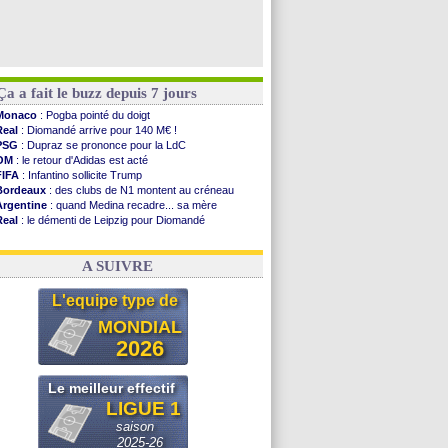
Ça a fait le buzz depuis 7 jours
Monaco
: Pogba pointé du doigt
Real
: Diomandé arrive pour 140 M€ !
PSG
: Dupraz se prononce pour la LdC
OM
: le retour d'Adidas est acté
FIFA
: Infantino sollicite Trump
Bordeaux
: des clubs de N1 montent au créneau
Argentine
: quand Medina recadre... sa mère
Real
: le démenti de Leipzig pour Diomandé
OM
: le club prêt à libérer Kondogbia ?
OM
: Paixão attire un 2e club anglais
A SUIVRE
L'equipe type de
MONDIAL
2026
Le meilleur effectif
LIGUE 1
saison
2025-26