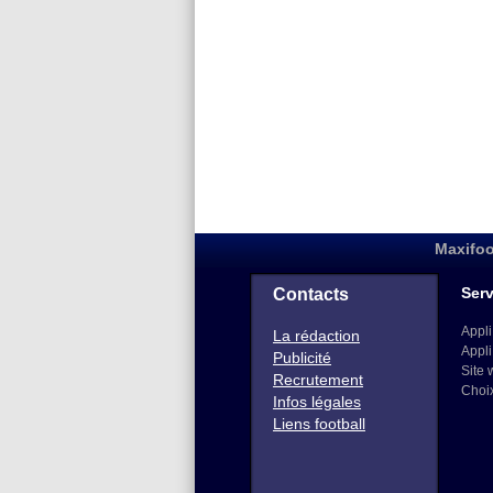
Maxifoo
Serv
Contacts
Appli
La rédaction
Appli
Publicité
Site 
Recrutement
Choi
Infos légales
Liens football