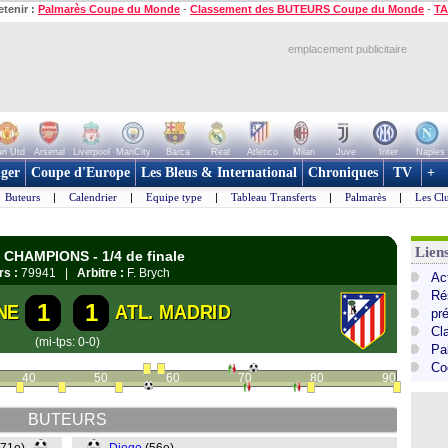
etenir :
Palmarès Coupe du Monde
-
Classement des BUTEURS Coupe du Monde
-
TA
emplacement publicitaire
n Utd
Arsenal
Liverpool
ManCity
Barca
Real
Atletico
Milan
Juve
Inter
Naples
ger
Coupe d'Europe
Les Bleus & International
Chroniques
TV
+
Buteurs
|
Calendrier
|
Equipe type
|
Tableau Transferts
|
Palmarès
|
Les Cl
Lie
s CHAMPIONS - 1/4 de finale
rs :
79941 |
Arbitre :
F. Brych
Ac
Ré
1
1
NE
ATL. MADRID
pr
Cl
(mi-tps: 0-0)
Pa
Co
40
50
60
70
80
90
BUTEURS