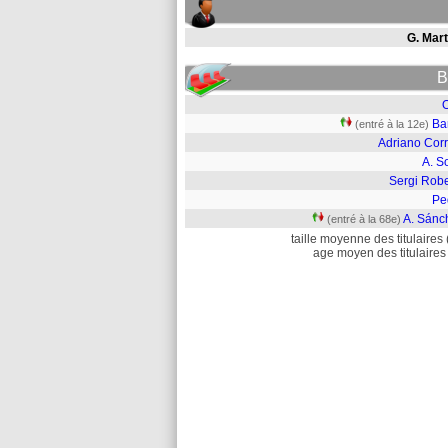
G. Mart
B
O
Ba
(entré à la 12e)
Adriano Corr
A. S
Sergi Robe
Pe
A. Sánc
(entré à la 68e)
taille moyenne des titulaires 
age moyen des titulaires 