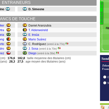
ENTRAINEURS
S
A
T
L
ino
D. Simeone
.
M
A
A
D
ANCS DE TOUCHE
R
In
I
D
Su
ier
Daniel Aranzubia
Fil
rtra
T. Alderweireld
So
eia
E. Insúa
Di
ong
Mario Suárez
rto
C. Rodríguez
(entré à la 77e)
dro
J. Sosa
(entré à la 70e)
hez
Diego
(entré à la 30e)
(cm) :
176,6
182,8
: taille moyenne des titulaires (cm)
Sond
(ans) :
28,3
27,5
: age moyen des titulaires (ans)
Zidan
Franc
O