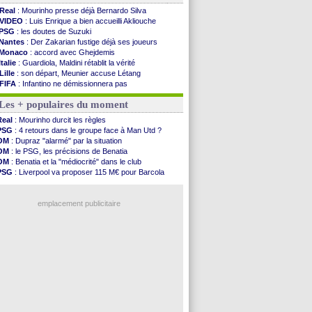
Real
: Mourinho presse déjà Bernardo Silva
VIDEO
: Luis Enrique a bien accueilli Akliouche
PSG
: les doutes de Suzuki
Nantes
: Der Zakarian fustige déjà ses joueurs
Monaco
: accord avec Ghejdemis
Italie
: Guardiola, Maldini rétablit la vérité
Lille
: son départ, Meunier accuse Létang
FIFA
: Infantino ne démissionnera pas
Barça
: Flick esquive pour Ferran Torres
Les + populaires du moment
Liverpool
: Araujo, une option d'achat à 55 M€
Lens
: inquiétude pour Édouard
Real
: Mourinho durcit les règles
Man Utd
: Vitek vendu à Middlesbrough (off.)
PSG
: 4 retours dans le groupe face à Man Utd ?
PSV
: Sano recruté pour 14,5 M€ (officiel)
OM
: Dupraz "alarmé" par la situation
OM
: Coventry pense à Angel Gomes
OM
: le PSG, les précisions de Benatia
PSG
: Rafel Pol satisfait des progrès
OM
: Benatia et la "médiocrité" dans le club
Amical
: le Barça vainqueur puis battu
PSG
: Liverpool va proposer 115 M€ pour Barcola
Inter
: Calhanoglu prêt à prolonger
OM
: B. Genesio - "ce n'est pas idéal"
Nice
: Abdelmonem veut rester
OM
: Côme pousse pour Gouiri
L2
: le classement complet
emplacement publicitaire
L2
: les résultats de la soirée
Amical
: Le Havre renversé par Oviedo
Amical
: Nice battu aux tirs au but
Benfica
: Ivanovic proche de Lens
OM
: Dupraz "alarmé" par la situation
Voir les brèves précédentes