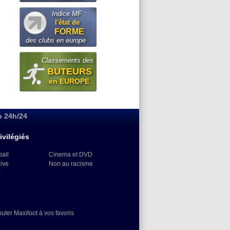
Indice MF :
l'état de
FORME
des clubs en europe
Classements des
BUTEURS
en EUROPE
o 24h/24
ivilégiés
ball
Cinema et DVD
Live
Non au racisme
)
outer Maxifoot à vos favoris