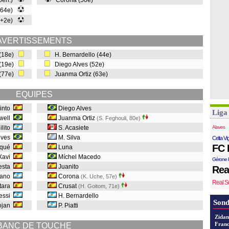
 pen.)
Corona (50e)
 (64e)
90+2e)
AVERTISSEMENTS
 (18e)
H. Bernardello (44e)
 (19e)
Diego Alves (52e)
 (77e)
Juanma Ortiz (63e)
EQUIPES
into
Diego Alves
Liga
well
Juanma Ortiz
(S. Feghouli, 80e
)
ilito
S. Acasiete
Alaves
Alves
M. Silva
Celta Vi
FC 
iqué
Luna
Xavi
Míchel Macedo
Gérone 
iesta
Juanito
Rea
rano
Corona
(K. Uche, 57e
)
Real S
ntara
Crusat
(H. Goitom, 71e
)
Messi
H. Bernardello
Sond
ojan
P. Piatti
Zidan
Franc
BANC DE TOUCHE