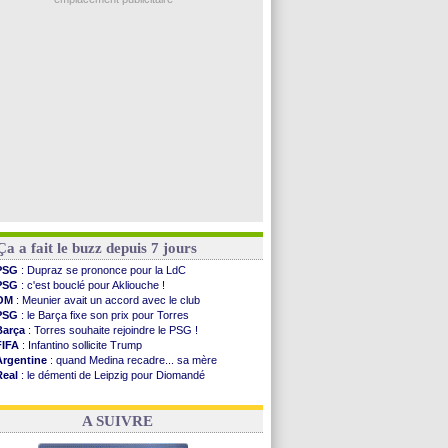
Troyes
: Junior Diaz jusqu'en 2030 (officiel)
PSG
: Akliouche a signé (officiel)
OM
: une offre pour Bulka
PSG
: contrat signé pour Akliouche
Ouganda
: Owori battu à mort à Kampala
Voir les brèves précédentes
Ça a fait le buzz depuis 7 jours
PSG
: Dupraz se prononce pour la LdC
PSG
: c'est bouclé pour Akliouche !
OM
: Meunier avait un accord avec le club
PSG
: le Barça fixe son prix pour Torres
Barça
: Torres souhaite rejoindre le PSG !
FIFA
: Infantino sollicite Trump
Argentine
: quand Medina recadre... sa mère
Real
: le démenti de Leipzig pour Diomandé
OM
: Paixão attire un 2e club anglais
FIFA
: le conseiller d'Infantino démissionne !
A SUIVRE