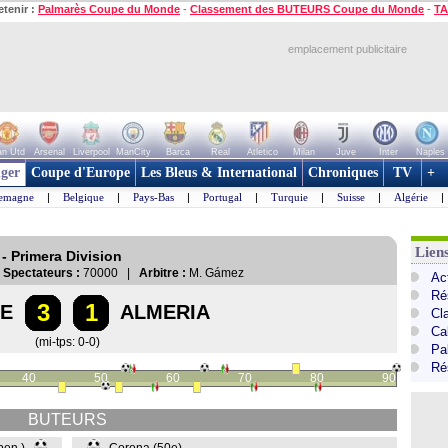
etenir :
Palmarès Coupe du Monde
-
Classement des BUTEURS Coupe du Monde
-
TA
emplacement publicitaire
n Utd
Arsenal
Liverpool
ManCity
Barca
Real
Atletico
Milan
Juve
Inter
Naples
ger
Coupe d'Europe
Les Bleus & International
Chroniques
TV
+
lemagne
|
Belgique
|
Pays-Bas
|
Portugal
|
Turquie
|
Suisse
|
Algérie
|
Lien
- Primera Division
|
Spectateurs :
70000 |
Arbitre :
M. Gámez
Ac
Ré
3
1
E
ALMERIA
Cl
Cal
(mi-tps: 0-0)
Pa
Ré
40
50
60
70
80
90
BUTEURS