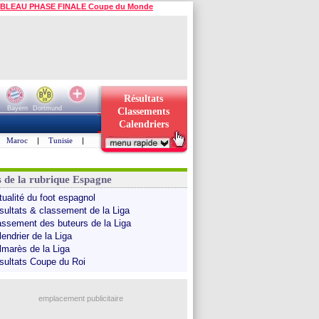
BLEAU PHASE FINALE Coupe du Monde
Résultats
Bayern
Dortmund
Classements
Calendriers
Maroc
|
Tunisie
|
s de la rubrique Espagne
tualité du foot espagnol
sultats & classement de la Liga
assement des buteurs de la Liga
endrier de la Liga
lmarès de la Liga
sultats Coupe du Roi
emplacement publicitaire