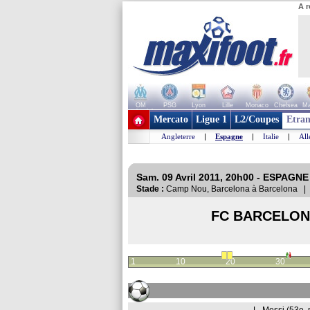
A r
OM
PSG
Lyon
Lille
Monaco
Chelsea
Ma
+ de clubs
Mercato
Ligue 1
L2/Coupes
Etran
Angleterre
|
Espagne
|
Italie
|
Al
Sam. 09 Avril 2011, 20h00 - ESPAGNE 
Stade :
Camp Nou, Barcelona à Barcelona 
FC BARCELON
1
10
20
30