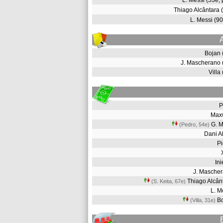
L. Messi (53e,
Thiago Alcântara
L. Messi (
Bojan
J. Mascherano
Villa
P
Max
G. M
(Pedro, 54e
)
Dani 
P
In
J. Masche
Thiago Alcâ
(S. Keita, 67e
)
L. 
B
(Villa, 31e
)