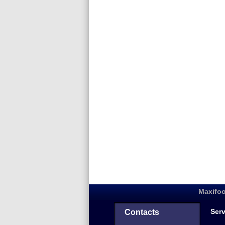
Maxifoo
Serv
Contacts