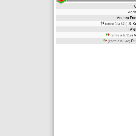
Adr
Andreu Fo
S. K
(entré à la 67e)
I. Af
V
(entré à la 31e)
Pe
(entré à la 54e)