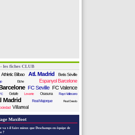
 - les fiches CLUB
Atl. Madrid
Athletic Bilbao
Betis Séville
Espanyol Barcelone
go
Elche
Barcelone
FC Seville
FC Valence
Getafe
Osasuna
Levante
Rayo Vallecano
FC
l Madrid
Real Majorque
Real Oviedo
Villarreal
ociedad
age Maxifoot
e va t-il faire mieux que Deschamps en équipe de
e ?