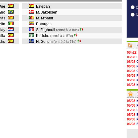
Oier
Esteban
O
iano
M. Jakobsen
ntàs
M. M'bami
eita
F. Vargas
ellay
S. Feghouli
(entré à la 80e)
illa
K. Uche
(entré à la 57e)
dro
H. Goitom
(entré à la 71e)
08h22
06/08
06/08
06/08
06/08
06/08
06/08
06/08
06/08
06/08
06/08
05/08
06/08
05/08
06/08
05/08
06/08
05/08
06/08
06/08
06/08
06/08
06/08
05/08
06/08
06/08
06/08