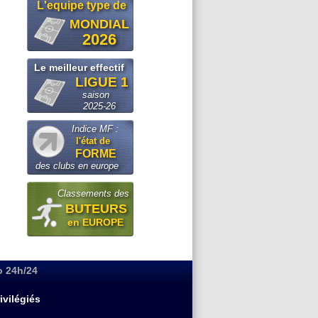
L'equipe type de
MONDIAL
2026
Le meilleur effectif
LIGUE 1
saison
2025-26
Indice MF :
l'état de
FORME
des clubs en europe
Classements des
BUTEURS
en EUROPE
o 24h/24
ivilégiés