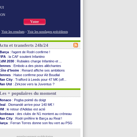
UI
NON
Voter
Voir les resultats
-
Voir les sondages précédents
Actu et transferts 24h/24
Barça
: l'agent de Rodri confirme !
FIFA
: la CAF soutient Infantino
CdM 2030
: Rubiales charge Infantino et ...
Rennes
: Embolo a des pistes alléchantes
Côte d'Ivoire
: Renard affiche ses ambitions
Rennes
: Haise confirme pour Aït Boudlal
Man City
: Trafford à Leeds pour 47 M€ (off...
Man Utd
: Zirkzee vers la Juventus ?
Amical
: Monaco s'impose contre Getafe
Les + populaires du moment
Nantes
: Der Zakarian et sa relation avec Kita
OM
: le club prêt à libérer Kondogbia ?
Monaco
: Pogba pointé du doigt
Monaco
: le message touchant d'Akliouche
Real
: Diomandé arrive pour 140 M€ !
FIFA
: Tebas en remet une couche
OM
: le retour d'Adidas est acté
FIFA
: l'UEFA maintient la pression
Bordeaux
: des clubs de N1 montent au créneau
PSG
: Tebas encense Luis Enrique
Man City
: Rodri préfère le Barça au Real !
Real
: Vinicius jusqu'en 2032 (officiel)
Barça
: Ferran Torres donne son feu vert au PSG
Lyon
: Mangala va rejoindre Getafe
PSG
: Liverpool accélère pour Mbaye
OM
: une offre refusée pour Aguerd
PSG
: Luis Enrique satisfait malgré tout
Real
: c'est confirmé pour Vinicius
emplacement publicitaire