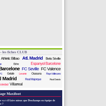
 - les fiches CLUB
Atl. Madrid
Athletic Bilbao
Betis Séville
Espanyol Barcelone
go
Elche
Barcelone
FC Seville
FC Valence
Getafe
Osasuna
Levante
Rayo Vallecano
FC
l Madrid
Real Majorque
Real Oviedo
Villarreal
ociedad
age Maxifoot
e va t-il faire mieux que Deschamps en équipe de
e ?