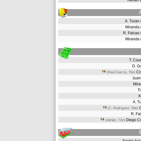
Adrián 
A. Turan
Miranda
R. Falcao
Miranda
T. Cou
D. G
Ci
(Raúl García, 76e
)
Juan
Mir
T
A. T
G
(C. Rodríguez, 59e
)
R. F
Diego C
(Adrián, 72e
)