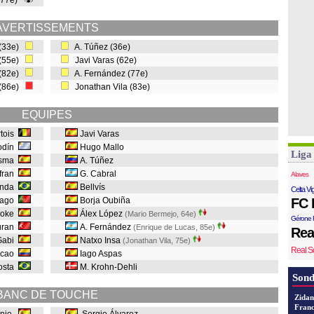
(77e)
AVERTISSEMENTS
 (33e)
A. Túñez (36e)
 (55e)
Javi Varas (62e)
 (82e)
A. Fernández (77e)
 (86e)
Jonathan Vila (83e)
EQUIPES
rtois
Javi Varas
odín
Hugo Mallo
Liga
sma
A. Túñez
fran
G. Cabral
Alaves
anda
Bellvís
Celta Vi
iago
Borja Oubiña
FC 
Koke
Álex López
(Mario Bermejo, 64e
)
Gérone 
uran
A. Fernández
(Enrique de Lucas, 85e
)
Rea
abi
Natxo Insa
(Jonathan Vila, 75e
)
Real S
alcao
Iago Aspas
osta
M. Krohn-Dehli
Sond
BANC DE TOUCHE
Zidan
Franc