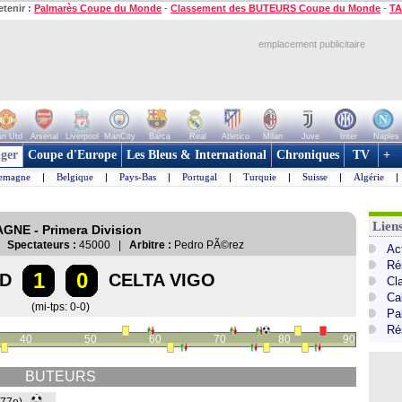
etenir :
Palmarès Coupe du Monde
-
Classement des BUTEURS Coupe du Monde
-
TA
emplacement publicitaire
n Utd
Arsenal
Liverpool
ManCity
Barca
Real
Atletico
Milan
Juve
Inter
Naples
ger
Coupe d'Europe
Les Bleus & International
Chroniques
TV
+
lemagne
|
Belgique
|
Pays-Bas
|
Portugal
|
Turquie
|
Suisse
|
Algérie
|
Lien
AGNE - Primera Division
 |
Spectateurs :
45000 |
Arbitre :
Pedro PÃ©rez
Ac
Ré
1
0
ID
CELTA VIGO
Cl
Cal
(mi-tps: 0-0)
Pa
Ré
40
50
60
70
80
90
BUTEURS