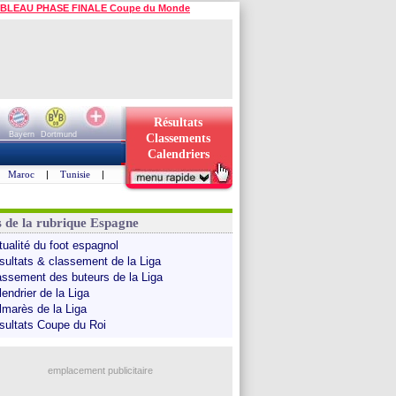
BLEAU PHASE FINALE Coupe du Monde
Résultats
Bayern
Dortmund
Classements
Calendriers
Maroc
|
Tunisie
|
s de la rubrique Espagne
tualité du foot espagnol
sultats & classement de la Liga
assement des buteurs de la Liga
endrier de la Liga
lmarès de la Liga
sultats Coupe du Roi
emplacement publicitaire