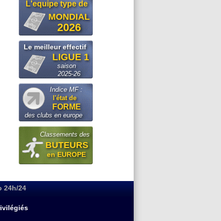
L'equipe type de
MONDIAL
2026
Le meilleur effectif
LIGUE 1
saison
2025-26
Indice MF :
l'état de
FORME
des clubs en europe
Classements des
BUTEURS
en EUROPE
o 24h/24
ivilégiés