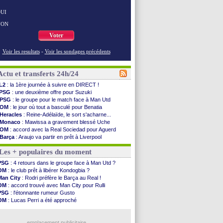
UI
NON
Voter
Voir les resultats
-
Voir les sondages précédents
Actu et transferts 24h/24
L2
: la 1ère journée à suivre en DIRECT !
PSG
: une deuxième offre pour Suzuki
PSG
: le groupe pour le match face à Man Utd
OM
: le jour où tout a basculé pour Benatia
Heracles
: Reine-Adélaïde, le sort s'acharne...
Monaco
: Mawissa a gravement blessé Uche
OM
: accord avec la Real Sociedad pour Aguerd
Barça
: Araujo va partir en prêt à Liverpool
OM
: Côme pousse pour Gouiri
Les + populaires du moment
Man Utd
: le groupe pour défier le PSG
L3
: Caen premier leader
PSG
: 4 retours dans le groupe face à Man Utd ?
OM
: Højbjerg, son agent maintient le suspense
OM
: le club prêt à libérer Kondogbia ?
OM
: Gouiri évoque son avenir
Man City
: Rodri préfère le Barça au Real !
Leipzig
: le transfert d'Asllani tombe à l'eau
OM
: accord trouvé avec Man City pour Rulli
L3
: 1ère utilisation du Football Video Support
PSG
: l'étonnante rumeur Gusto
OM
: Benatia envoie une pique à Longoria
OM
: Lucas Perri a été approché
illarreal
: Al-Ahli veut Pape Gueye
OM
: une offre pour Bulka
Lyon
: la dernière saison de Fonseca ?
Ouganda
: Owori battu à mort à Kampala
OM
: un nouveau prétendant pour Højbjerg
emplacement publicitaire