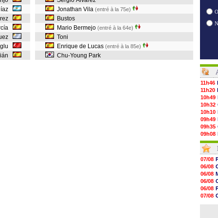
enjo
Sergio Álvarez
Díaz
Jonathan Vila
(entré à la 75e)
O
árez
Bustos
rcía
Mario Bermejo
(entré à la 64e)
guez
Toni
oglu
Enrique de Lucas
(entré à la 85e)
rián
Chu-Young Park
11h46
11h20
10h49
10h32
10h10
09h49
09h35
09h08
08h54
08h32
07/08
07/08
07/08
06/08
07/08
06/08
07/08
06/08
07/08
06/08
07/08
07/08
07/08
V
06/08
07/08
06/08
07/08