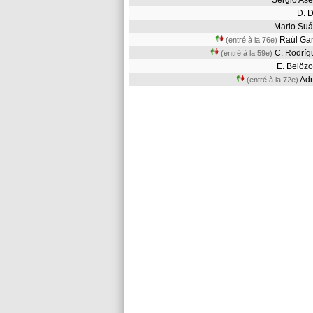
Sergio As
D. 
Mario Su
Raúl Ga
(entré à la 76e)
C. Rodrí
(entré à la 59e)
E. Belöz
Ad
(entré à la 72e)