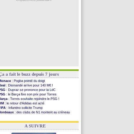
Brest
: un gardien norvégien en approche ?
OM
: McCourt a versé 120 M€ en 2026
PSG
: 4 retours dans le groupe face à Man Utd ...
Nice
: Kevin Carlos va partir en Italie
L1
: prison avec sursis requis contre un arbitre
Voir les brèves précédentes
Ça a fait le buzz depuis 7 jours
Monaco
: Pogba pointé du doigt
Real
: Diomandé arrive pour 140 M€ !
PSG
: Dupraz se prononce pour la LdC
PSG
: le Barça fixe son prix pour Torres
Barça
: Torres souhaite rejoindre le PSG !
OM
: le retour d'Adidas est acté
FIFA
: Infantino sollicite Trump
Bordeaux
: des clubs de N1 montent au créneau
Argentine
: quand Medina recadre... sa mère
Real
: le démenti de Leipzig pour Diomandé
A SUIVRE