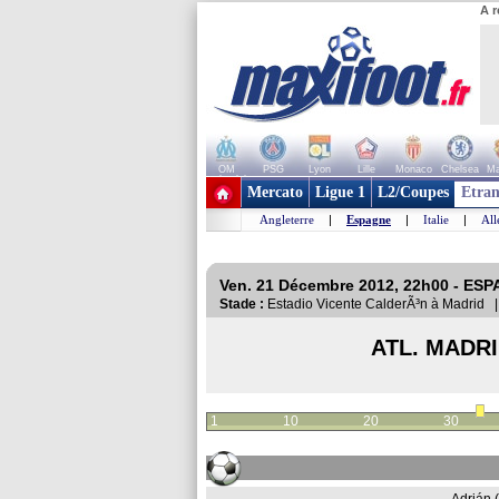
A r
OM
PSG
Lyon
Lille
Monaco
Chelsea
Ma
+ de clubs
Mercato
Ligue 1
L2/Coupes
Etran
Angleterre
|
Espagne
|
Italie
|
Al
Ven. 21 Décembre 2012, 22h00 - ESP
Stade :
Estadio Vicente CalderÃ³n à Madrid
ATL. MADR
1
10
20
30