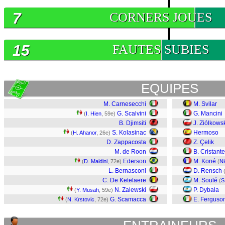
7
CORNERS JOUES
15
FAUTES SUBIES
EQUIPES
M. Carnesecchi
M. Svilar
G. Scalvini
G. Mancini
(
I. Hien
, 59e)
B. Djimsiti
J. Ziólkows
S. Kolasinac
Hermoso
(
H. Ahanor
, 26e)
D. Zappacosta
Z. Çelik
M. de Roon
B. Cristante
Ederson
M. Koné
(
D. Maldini
, 72e)
(
Ni
L. Bernasconi
D. Rensch
C. De Ketelaere
M. Soulé
(
S
N. Zalewski
P. Dybala
(
Y. Musah
, 59e)
G. Scamacca
E. Ferguso
(
N. Krstovic
, 72e)