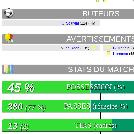
BUTEURS
G. Scalvini
(12e)
AVERTISSEMENT
M. de Roon
(19e)
G. Mancini
(
Hermoso
(4
STATS DU MATC
45 %
POSSESSION
(%)
380
PASSES
(réussies %)
(77 %)
13
TIRS
(cadrés)
(2)