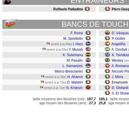
ENTRAINEURS
Raffaele Palladino
Piero Gasp
BANCS DE TOUCH
F. Rossi
D. Vásque
M. Sportiello
P. Gollini
I. Hien
Angeliño
(entré à la 59e)
Y. Musah
A. Dovbyk
(entré à la 59e)
K. Sulemana
K. Tsimika
M. Pasalic
Wesley
(en
L. Samardzic
A. Romano
Marco Brescianini
Niccolò Pisi
H. Ahanor
J. Mirra
(entré à la 26e)
D. Maldini
Emanuele L
(entré à la 72e)
N. Krstovic
D. Ghilardi
(entré à la 72e)
S. El Shaa
taille moyenne des titulaires (cm) :
187,7
185,1
: taille moye
age moyen des titulaires (ans) :
27,3
25,8
: age moyen de