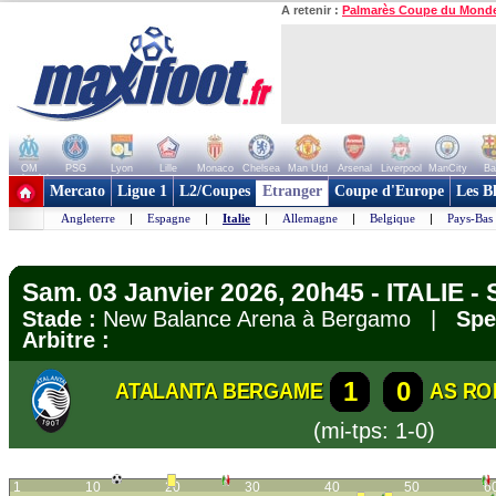
A retenir :
Palmarès Coupe du Mond
OM
PSG
Lyon
Lille
Monaco
Chelsea
Man Utd
Arsenal
Liverpool
ManCity
Ba
+ de clubs
Mercato
Ligue 1
L2/Coupes
Etranger
Coupe d'Europe
Les B
Angleterre
|
Espagne
|
Italie
|
Allemagne
|
Belgique
|
Pays-Bas
Sam. 03 Janvier 2026, 20h45 - ITALIE - 
Stade :
New Balance Arena à Bergamo |
Spe
Arbitre :
1
0
ATALANTA BERGAME
AS RO
(mi-tps: 1-0)
1
10
20
30
40
50
6