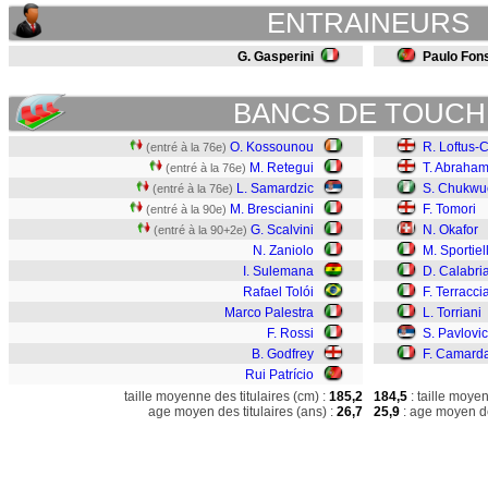
ENTRAINEURS
G. Gasperini
Paulo Fon
BANCS DE TOUCH
O. Kossounou
R. Loftus-
(entré à la 76e)
M. Retegui
T. Abraha
(entré à la 76e)
L. Samardzic
S. Chukwu
(entré à la 76e)
M. Brescianini
F. Tomori
(entré à la 90e)
G. Scalvini
N. Okafor
(entré à la 90+2e)
N. Zaniolo
M. Sportiel
I. Sulemana
D. Calabri
Rafael Tolói
F. Terracci
Marco Palestra
L. Torriani
F. Rossi
S. Pavlovic
B. Godfrey
F. Camard
Rui Patrício
taille moyenne des titulaires (cm) :
185,2
184,5
: taille moye
age moyen des titulaires (ans) :
26,7
25,9
: age moyen de