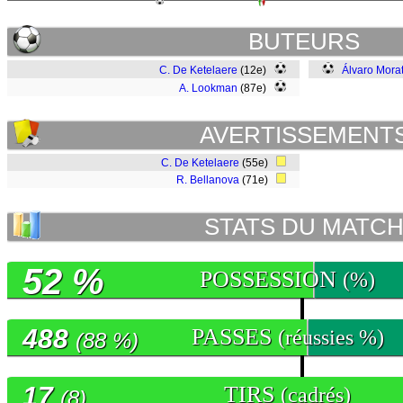
BUTEURS
C. De Ketelaere
(12e)
Álvaro Mora
A. Lookman
(87e)
AVERTISSEMENT
C. De Ketelaere
(55e)
R. Bellanova
(71e)
STATS DU MATC
52 %
POSSESSION
(%)
488
PASSES
(réussies %)
(88 %)
17
TIRS
(cadrés)
(8)