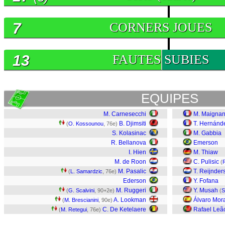
7
CORNERS JOUES
13
FAUTES SUBIES
EQUIPES
M. Carnesecchi
M. Maigna
B. Djimsiti
T. Hernánd
(
O. Kossounou
, 76e)
S. Kolasinac
M. Gabbia
R. Bellanova
Emerson
I. Hien
M. Thiaw
M. de Roon
C. Pulisic
(
M. Pasalic
T. Reijnder
(
L. Samardzic
, 76e)
Ederson
Y. Fofana
M. Ruggeri
Y. Musah
(
G. Scalvini
, 90+2e)
(
S
A. Lookman
Álvaro Mor
(
M. Brescianini
, 90e)
C. De Ketelaere
Rafael Leã
(
M. Retegui
, 76e)