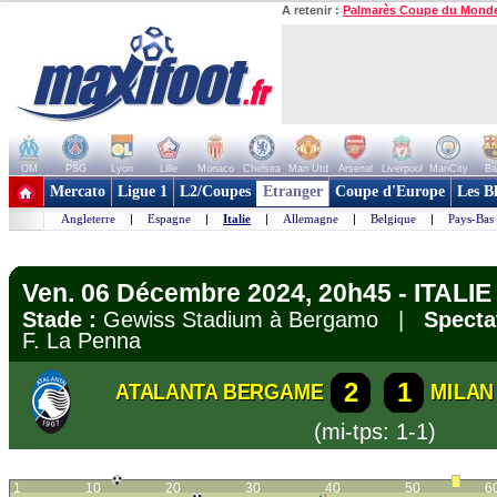
A retenir :
Palmarès Coupe du Mond
OM
PSG
Lyon
Lille
Monaco
Chelsea
Man Utd
Arsenal
Liverpool
ManCity
Ba
+ de clubs
Mercato
Ligue 1
L2/Coupes
Etranger
Coupe d'Europe
Les B
Angleterre
|
Espagne
|
Italie
|
Allemagne
|
Belgique
|
Pays-Bas
Ven. 06 Décembre 2024, 20h45 - ITALIE 
Stade :
Gewiss Stadium à Bergamo |
Specta
F. La Penna
2
1
ATALANTA BERGAME
MILAN
(mi-tps: 1-1)
1
10
20
30
40
50
6