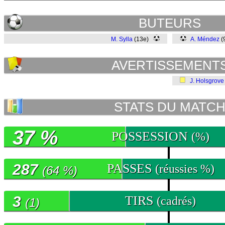
BUTEURS
M. Sylla
(13e)
A. Méndez
(
AVERTISSEMENT
J. Holsgrove
STATS DU MATC
37 %
POSSESSION
(%)
287
PASSES
(réussies %)
(64 %)
3
TIRS
(cadrés)
(1)