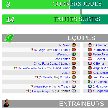
3
CORNERS JOUES
14
FAUTES SUBIES
EQUIPES
N. Mantl
K. Chamorr
Tiago Esgaio
Pedro Amar
(
G. Yalçin
, 79e)
Weverson
Pedro Álva
José Fontán
F. Bacher
Chico Faria Camará Lamba
K. Boma
David Simão
Wagner Pi
(
Pedro Carvalho Santos
, 23e)
Jason
Xeka
(
Jandr
M. Sylla
João Carva
(
B. Mansilla
, 79e)
T. Fukui
R. Guitane
A. Trezza
J. Holsgrov
(
Miguel Puche
, 79e)
D. Nandín
Y. Begraoui
(
Henrique Araújo
, 55e)
ENTRAINEURS