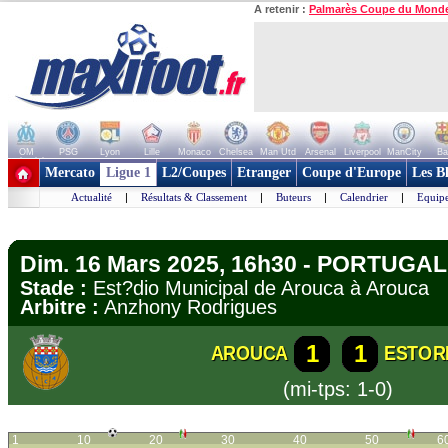
A retenir :
Palmarès Coupe du Mond
OM
PSG
Lyon
Lille
Monaco
Chelsea
Man Utd
Arsenal
Liverpool
ManCity
Ba
+ de clubs
Mercato
Ligue 1
L2/Coupes
Etranger
Coupe d'Europe
Les B
Actualité
|
Résultats & Classement
|
Buteurs
|
Calendrier
|
Equipe
Dim. 16 Mars 2025, 16h30 - PORTUGAL 
Stade :
Est?dio Municipal de Arouca à Arouc
Arbitre :
Anzhony Rodrigues
1
1
AROUCA
ESTORI
(mi-tps: 1-0)
1
10
20
30
40
50
6