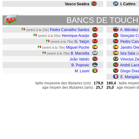
Vasco Seabra
I. Cathro
BANCS DE TOUCH
Pedro Carvalho Santos
A. Méndez
(entré à la 23e)
Henrique Araújo
Gonçalo C
(entré à la 55e)
G. Yalçin
Pedro Car
(entré à la 79e)
Miguel Puche
Jandro Ore
(entré à la 79e)
B. Mansilla
Isra Sala
(entré à la 79e)
(
João Valido
Vinicius Z
B. Popovic
André Lacx
M. Loum
Diogo Dia
E. Mangal
taille moyenne des titulaires (cm) :
179,0
180,4
: taille moye
age moyen des titulaires (ans) :
25,7
25,0
: age moyen de