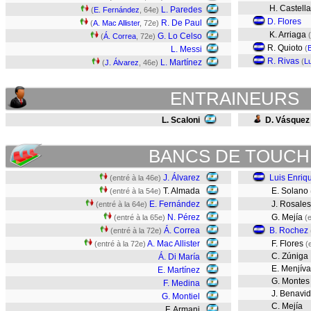
H. Castell
L. Paredes
(
E. Fernández
, 64e)
D. Flores
R. De Paul
(
A. Mac Allister
, 72e)
K. Arriaga
G. Lo Celso
(
Á. Correa
, 72e)
R. Quioto
(
L. Messi
R. Rivas
(
L
L. Martínez
(
J. Álvarez
, 46e)
ENTRAINEURS
L. Scaloni
D. Vásquez
BANCS DE TOUCH
J. Álvarez
Luis Enri
(entré à la 46e)
T. Almada
E. Solano
(entré à la 54e)
E. Fernández
J. Rosale
(entré à la 64e)
N. Pérez
G. Mejía
(entré à la 65e)
(
Á. Correa
B. Rochez
(entré à la 72e)
A. Mac Allister
F. Flores
(entré à la 72e)
(
C. Zúniga
Á. Di María
E. Menjíva
E. Martínez
G. Montes
F. Medina
J. Benavid
G. Montiel
C. Mejía
F. Armani