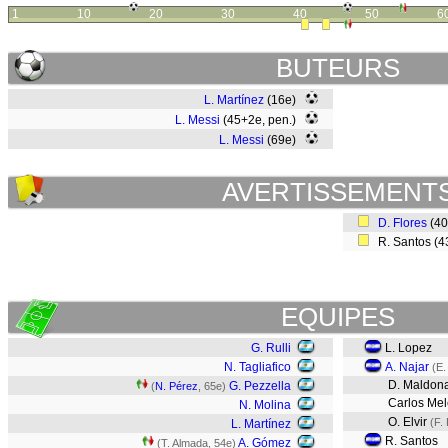
1
10
20
30
40
50
6
BUTEURS
L. Martínez
(16e)
L. Messi
(45+2e, pen.)
L. Messi
(69e)
AVERTISSEMENT
D. Flores
(4
R. Santos (
EQUIPES
G. Rulli
L. Lopez
N. Tagliafico
A. Najar
(E.
D. Maldon
G. Pezzella
(
N. Pérez
, 65e)
Carlos Mel
N. Molina
O. Elvir
(F.
L. Martínez
R. Santos
A. Gómez
(T. Almada, 54e)