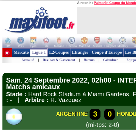
A retenir :
Palmarès Coupe du Mond
OM
PSG
Lyon
Lille
Monaco
Chelsea
Man Utd
Arsenal
Liverpool
ManCity
Ba
+ de clubs
Mercato
Ligue 1
L2/Coupes
Etranger
Coupe d'Europe
Les B
Actualité
|
Résultats & Classement
|
Buteurs
|
Calendrier
|
Equipe
Sam. 24 Septembre 2022, 02h00 - INT
Matchs amicaux
Stade :
Hard Rock Stadium à Miami Gardens, 
:
- |
Arbitre :
R. Vazquez
3
0
ARGENTINE
HOND
(mi-tps: 2-0)