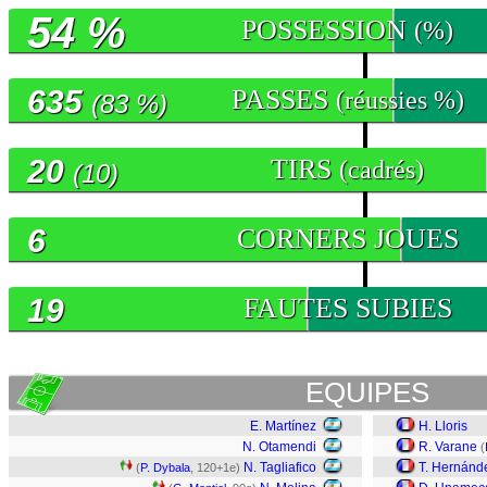
54 %
POSSESSION
(%)
635
PASSES
(réussies %)
(83 %)
20
TIRS
(cadrés)
(10)
6
CORNERS JOUES
19
FAUTES SUBIES
EQUIPES
E. Martínez
H. Lloris
N. Otamendi
R. Varane
(
N. Tagliafico
T. Hernánd
(
P. Dybala
, 120+1e)