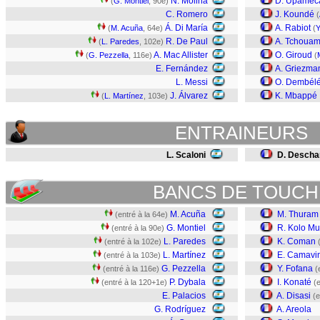
N. Molina
D. Upamec
(
G. Montiel
, 90e)
C. Romero
J. Koundé
(
Á. Di María
A. Rabiot
(
M. Acuña
, 64e)
(
Y
R. De Paul
A. Tchouam
(
L. Paredes
, 102e)
A. Mac Allister
O. Giroud
(
G. Pezzella
, 116e)
(
E. Fernández
A. Griezma
L. Messi
O. Dembél
J. Álvarez
K. Mbappé
(
L. Martínez
, 103e)
ENTRAINEURS
L. Scaloni
D. Desch
BANCS DE TOUCH
M. Acuña
M. Thuram
(entré à la 64e)
G. Montiel
R. Kolo Mu
(entré à la 90e)
L. Paredes
K. Coman
(entré à la 102e)
L. Martínez
E. Camavi
(entré à la 103e)
G. Pezzella
Y. Fofana
(entré à la 116e)
(
P. Dybala
I. Konaté
(entré à la 120+1e)
(
E. Palacios
A. Disasi
(e
G. Rodríguez
A. Areola