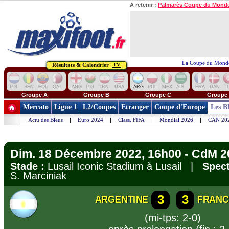
A retenir :
Palmarès Coupe du Mond
La Coupe du Monde
Résultats & Calendrier
TV
P-B
SEN
EQU
QAT
ANG
P-G
IRN
USA
ARG
POL
MEX
A-S
FRA
DAN
T
Groupe A
Groupe B
Groupe C
Groupe
Mercato
Ligue 1
L2/Coupes
Etranger
Coupe d'Europe
Les B
Actu des Bleus
|
Euro 2024
|
Class. FIFA
|
Mondial 2026
|
CAN 20
Dim. 18 Décembre 2022, 16h00 - CdM 20
Stade :
Lusail Iconic Stadium à Lusail |
Spect
S. Marciniak
3
3
ARGENTINE
FRANC
(mi-tps: 2-0)