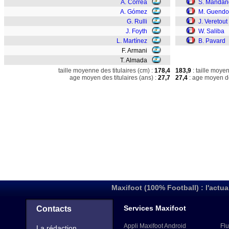
Á. Correa
S. Mandan
A. Gómez
M. Guendo
G. Rulli
J. Veretout
J. Foyth
W. Saliba
L. Martínez
B. Pavard
F. Armani
T. Almada
taille moyenne des titulaires (cm) :
178,4
183,9
: taille moye
age moyen des titulaires (ans) :
27,7
27,4
: age moyen de
Maxifoot (100% Football) : l'actua
Services Maxifoot
Contacts
Appli Maxifoot Android
Flu
La rédaction