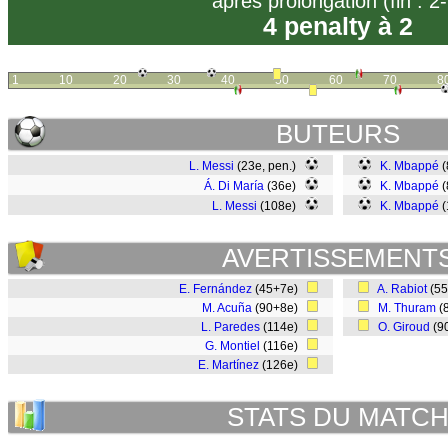
après prolongation (fin : 2-
4 penalty à 2
1
10
20
30
40
50
60
70
8
BUTEURS
L. Messi
(23e, pen.)
K. Mbappé
(
Á. Di María
(36e)
K. Mbappé
(
L. Messi
(108e)
K. Mbappé
(
AVERTISSEMENT
E. Fernández
(45+7e)
A. Rabiot
(5
M. Acuña
(90+8e)
M. Thuram
(
L. Paredes
(114e)
O. Giroud
(9
G. Montiel
(116e)
E. Martínez
(126e)
STATS DU MATC