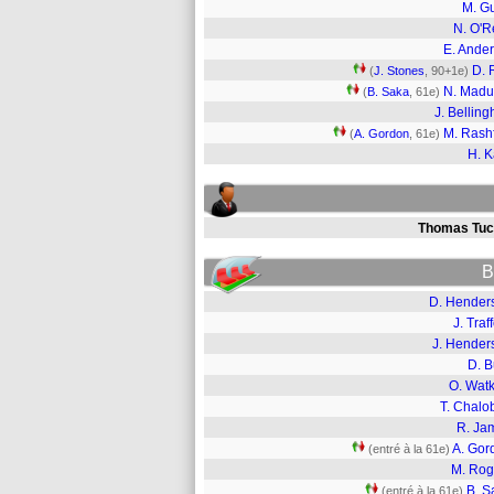
M. G
N. O'Re
E. Ande
D. 
(
J. Stones
, 90+1e)
N. Mad
(
B. Saka
, 61e)
J. Bellin
M. Rash
(
A. Gordon
, 61e)
H. 
Thomas Tuc
B
D. Hender
J. Traf
J. Hender
D. B
O. Watk
T. Chalo
R. Ja
A. Gor
(entré à la 61e)
M. Rog
B. S
(entré à la 61e)