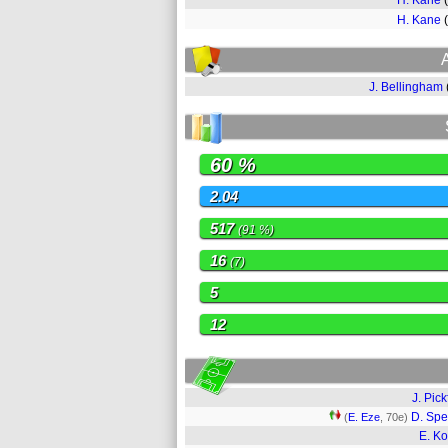
H. Kane
H. Kane
J. Bellingham
60 %
2.04
517
(91 %)
16
(7)
5
12
J. Pick
D. Sp
(
E. Eze
, 70e)
E. K