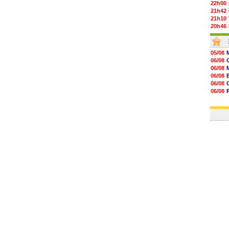
22h00
21h42
21h10
20h46
20h30
20h01
19h18
05/08
19h09
06/08
18h48
06/08
18h37
06/08
18h29
06/08
17h58
06/08
17h46
06/08
17h32
06/08
17h16
16h59
16h37
16h33
16h27
16h22