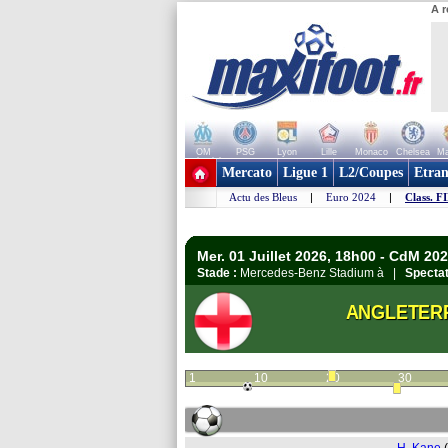
A r
OM
PSG
Lyon
Lille
Monaco
Chelsea
Ma
+ de clubs
Mercato
Ligue 1
L2/Coupes
Etran
Actu des Bleus
|
Euro 2024
|
Class. F
Mer. 01 Juillet 2026, 18h00 - CdM 202
Stade :
Mercedes-Benz Stadium à |
Spectat
ANGLETER
1
10
20
30