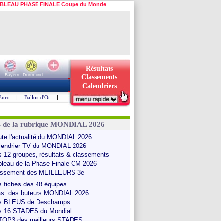
BLEAU PHASE FINALE Coupe du Monde
Résultats
Bayern
Dortmund
Classements
Calendriers
Euro
|
Ballon d'Or
|
s de la rubrique MONDIAL 2026
ute l'actualité du MONDIAL 2026
lendrier TV du MONDIAL 2026
s 12 groupes, résultats & classements
bleau de la Phase Finale CM 2026
assement des MEILLEURS 3e
s fiches des 48 équipes
as. des buteurs MONDIAL 2026
s BLEUS de Deschamps
s 16 STADES du Mondial
 TOP3 des meilleurs STADES