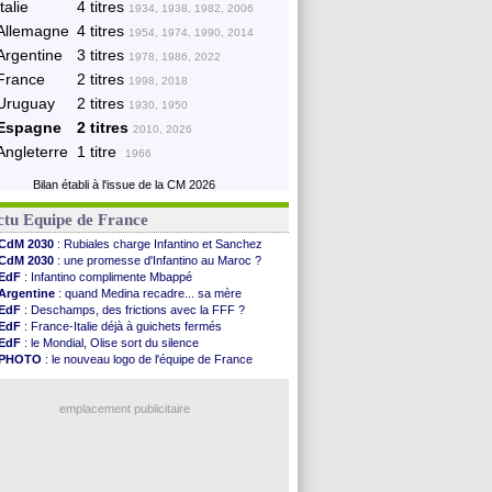
Italie
4 titres
1934, 1938, 1982, 2006
Allemagne
4 titres
1954, 1974, 1990, 2014
Argentine
3 titres
1978, 1986, 2022
France
2 titres
1998, 2018
Uruguay
2 titres
1930, 1950
Espagne
2 titres
2010, 2026
Angleterre
1 titre
1966
Bilan établi à l'issue de la CM 2026
ctu Equipe de France
CdM 2030
: Rubiales charge Infantino et Sanchez
CdM 2030
: une promesse d'Infantino au Maroc ?
EdF
: Infantino complimente Mbappé
Argentine
: quand Medina recadre... sa mère
EdF
: Deschamps, des frictions avec la FFF ?
EdF
: France-Italie déjà à guichets fermés
EdF
: le Mondial, Olise sort du silence
PHOTO
: le nouveau logo de l'équipe de France
EdF
: Trezeguet valide le choix Zidane
EdF
: Zidane et l'argent, les mots de Diallo
EdF
: Zidane pense déjà à un retour de Mendy
emplacement publicitaire
EdF
: le message de Mbappé à Zidane
EdF
: les mots de Genesio pour Zidane
VIDEO
: Zidane a rencontré les supporters
EdF
: Zidane soutient Christophe Gleizes