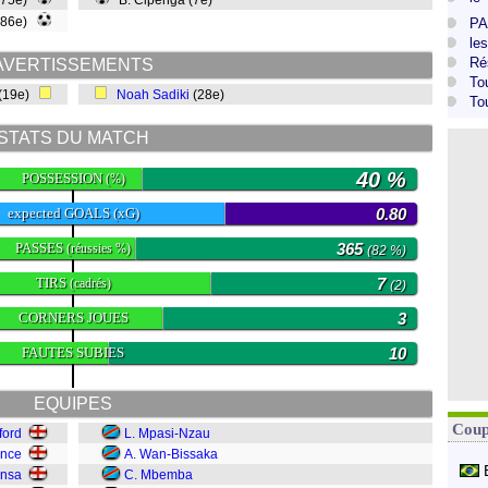
(75e)
B. Cipenga (7e)
(86e)
PA
le
Ré
AVERTISSEMENTS
To
(19e)
Noah Sadiki
(28e)
To
STATS DU MATCH
40 %
POSSESSION
(%)
expected GOALS (xG)
0.80
PASSES
365
(réussies %)
(82 %)
TIRS
7
(cadrés)
(2)
CORNERS JOUES
3
FAUTES SUBIES
10
EQUIPES
Coup
ford
L. Mpasi-Nzau
ence
A. Wan-Bissaka
onsa
C. Mbemba