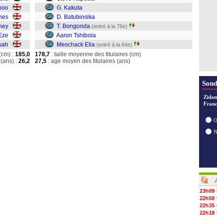
noo
G. Kakuta
ones
D. Batubinsika
oney
T. Bongonda
(entré à la 76e)
Eze
Aaron Tshibola
sah
Meschack Elia
(entré à la 64e)
(cm) :
185,0
178,7
: taille moyenne des titulaires (cm)
(ans) :
26,2
27,5
: age moyen des titulaires (ans)
Sond
Zidan
Franc
O
23h09
22h50
22h35
22h18