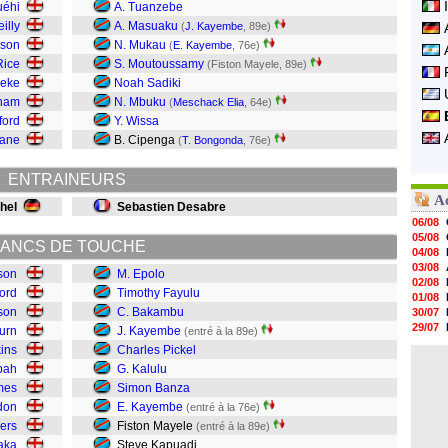
uéhi
A. Tuanzebe
illy
A. Masuaku
(
J. Kayembe
, 89e)
rson
N. Mukau
(
E. Kayembe
, 76e)
Rice
S. Moutoussamy
(Fiston Mayele, 89e)
ueke
Noah Sadiki
gham
N. Mbuku
(
Meschack Elia
, 64e)
ford
Y. Wissa
Kane
B. Cipenga
(
T. Bongonda
, 76e)
ENTRAINEURS
A
hel
Sebastien Desabre
06/08
05/08
ANCS DE TOUCHE
04/08
03/08
son
M. Epolo
02/08
ford
Timothy Fayulu
01/08
son
C. Bakambu
30/07
29/07
urn
J. Kayembe
(entré à la 89e)
29/07
ins
Charles Pickel
29/07
bah
G. Kalulu
29/07
mes
Simon Banza
28/07
28/07
don
E. Kayembe
(entré à la 76e)
28/07
ers
Fiston Mayele
(entré à la 89e)
28/07
aka
Steve Kapuadi