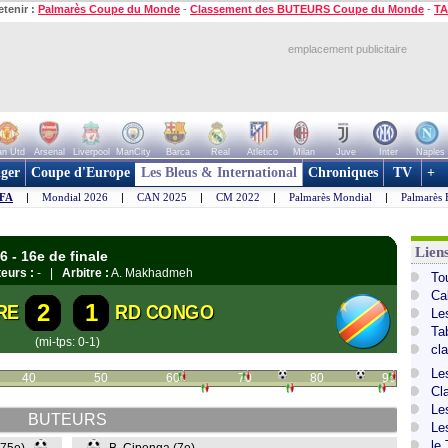
etenir :
Palmarès Coupe du Monde
-
Classement des BUTEURS Coupe du Monde
-
TA
emplacement publicitaire
n Utd
Arsenal
Liverpool
ManCity
Barca
Real
Atletico
Milan
Juve
Inter
Naples
ger
Coupe d'Europe
Les Bleus & International
Chroniques
TV
+
IFA
|
Mondial 2026
|
CAN 2025
|
CM 2022
|
Palmarès Mondial
|
Palmarès 
Lien
6 - 16e de finale
eurs :
- |
Arbitre :
A. Makhadmeh
To
Ca
2
1
RE
RD CONGO
Le
Ta
(mi-tps: 0-1)
cl
Le
40
50
60
70
80
90
Cl
Le
BUTEURS
Le
le