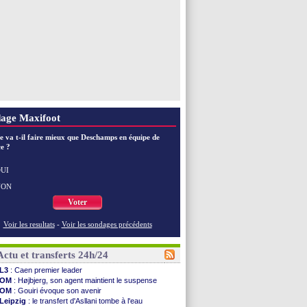
Voir toutes les brèves
age Maxifoot
e va t-il faire mieux que Deschamps en équipe de
e ?
UI
NON
Voter
Voir les resultats
-
Voir les sondages précédents
Actu et transferts 24h/24
L3
: Caen premier leader
OM
: Højbjerg, son agent maintient le suspense
OM
: Gouiri évoque son avenir
Leipzig
: le transfert d'Asllani tombe à l'eau