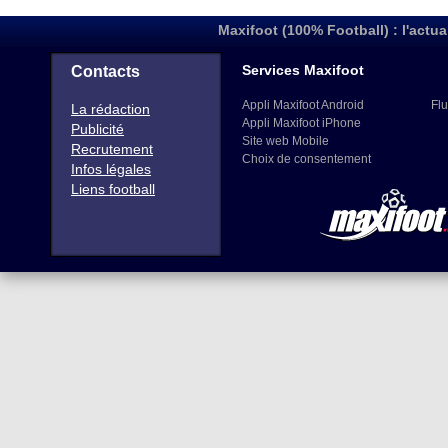
Maxifoot (100% Football) : l'actua
Services Maxifoot
Contacts
Appli Maxifoot Android
Flu
La rédaction
Appli Maxifoot iPhone
Publicité
Site web Mobile
Recrutement
Choix de consentement
Infos légales
Liens football