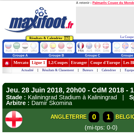
A retenir :
Palmarès Coupe du Mond
La Coupe 
Résultats & Calendrier
TV
RUS
A-S
EGY
URU
POR
ESP
MAR
IRN
FRA
AUS
PER
DAN
ARG
ISL
C
Groupe A
Groupe B
Groupe C
Groupe
Mercato
Ligue 1
L2/Coupes
Etranger
Coupe d'Europe
Les B
Actualité
|
Résultats & Classement
|
Buteurs
|
Calendrier
|
Equipe
Jeu. 28 Juin 2018, 20h00 - CdM 2018 - 
Stade :
Kaliningrad Stadium à Kaliningrad |
S
Arbitre :
Damir Skomina
0
1
ANGLETERRE
BELGI
(mi-tps: 0-0)