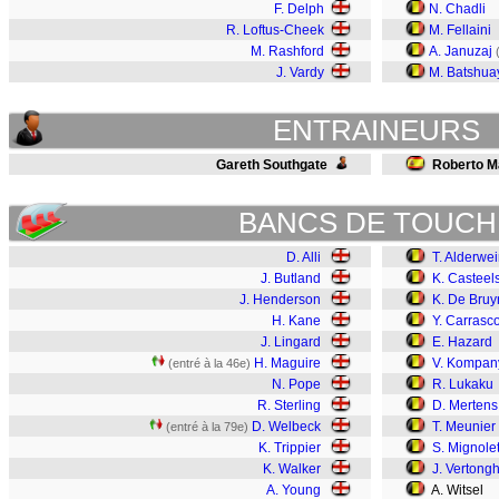
F. Delph
N. Chadli
R. Loftus-Cheek
M. Fellaini
M. Rashford
A. Januzaj
J. Vardy
M. Batshua
ENTRAINEURS
Gareth Southgate
Roberto Ma
BANCS DE TOUCH
D. Alli
T. Alderwei
J. Butland
K. Casteel
J. Henderson
K. De Bruy
H. Kane
Y. Carrasc
J. Lingard
E. Hazard
H. Maguire
V. Kompan
(entré à la 46e)
N. Pope
R. Lukaku
R. Sterling
D. Mertens
D. Welbeck
T. Meunier
(entré à la 79e)
K. Trippier
S. Mignole
K. Walker
J. Vertong
A. Young
A. Witsel