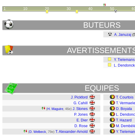
1
10
20
30
40
50
6
BUTEURS
A. Januzaj
(
AVERTISSEMENT
Y. Tielemans
L. Dendonck
EQUIPES
J. Pickford
T. Courtois
G. Cahill
T. Vermael
J. Stones
D. Boyata
(
H. Maguire
, 46e)
P. Jones
L. Dendonc
E. Dier
T. Hazard
D. Rose
M. Dembél
T. Alexander-Arnold
Y. Tielema
(
D. Welbeck
, 79e)