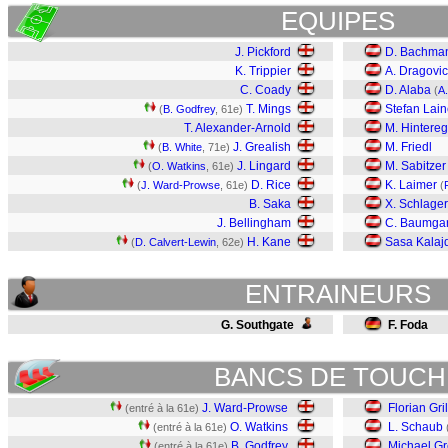
EQUIPES
J. Pickford
D. Bachma
K. Trippier
A. Dragovic
C. Coady
D. Alaba
(
A
T. Mings
Stefan Lain
(
B. Godfrey
, 61e)
T. Alexander-Arnold
M. Hintere
J. Grealish
M. Friedl
(
B. White
, 71e)
J. Lingard
M. Sabitzer
(
O. Watkins
, 61e)
D. Rice
K. Laimer
(
J. Ward-Prowse
, 61e)
(
B. Saka
X. Schlager
J. Bellingham
C. Baumgar
H. Kane
Sasa Kalaj
(
D. Calvert-Lewin
, 62e)
ENTRAINEURS
G. Southgate
F. Foda
BANCS DE TOUCH
J. Ward-Prowse
Florian Gril
(entré à la 61e)
O. Watkins
L. Schaub
(entré à la 61e)
B. Godfrey
Michael Gr
(entré à la 61e)