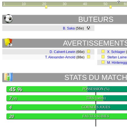
1
10
20
30
40
50
6
BUTEURS
B. Saka
(56e)
AVERTISSEMENT
D. Calvert-Lewin
(66e)
X. Schlager
T. Alexander-Arnold
(88e)
Stefan Laine
M. Hinteregg
STATS DU MATC
45 %
POSSESSION
(%)
7
TIRS
(cadrés)
(4)
4
CORNERS JOUES
20
FAUTES SUBIES