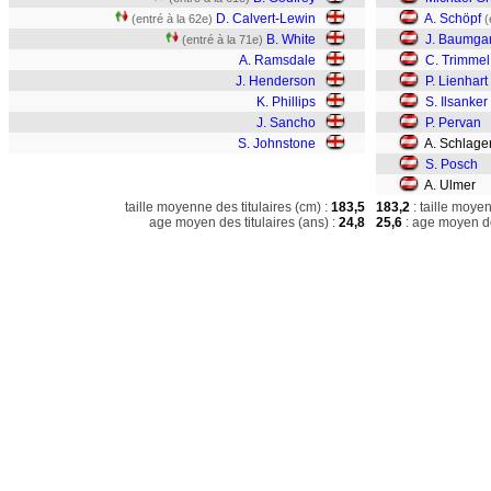
D. Calvert-Lewin
A. Schöpf
(entré à la 62e)
(
B. White
J. Baumgar
(entré à la 71e)
A. Ramsdale
C. Trimmel
J. Henderson
P. Lienhart
K. Phillips
S. Ilsanker
J. Sancho
P. Pervan
S. Johnstone
A. Schlage
S. Posch
A. Ulmer
taille moyenne des titulaires (cm) :
183,5
183,2
: taille moye
age moyen des titulaires (ans) :
24,8
25,6
: age moyen de