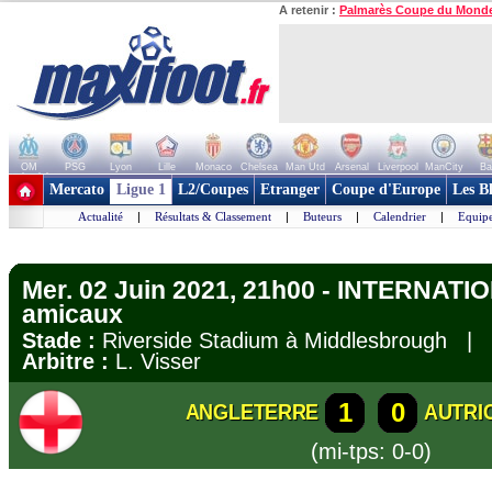
A retenir :
Palmarès Coupe du Mond
OM
PSG
Lyon
Lille
Monaco
Chelsea
Man Utd
Arsenal
Liverpool
ManCity
Ba
+ de clubs
Mercato
Ligue 1
L2/Coupes
Etranger
Coupe d'Europe
Les B
Actualité
|
Résultats & Classement
|
Buteurs
|
Calendrier
|
Equipe
Mer. 02 Juin 2021, 21h00 - INTERNATI
amicaux
Stade :
Riverside Stadium à Middlesbrough |
Arbitre :
L. Visser
1
0
ANGLETERRE
AUTRI
(mi-tps: 0-0)