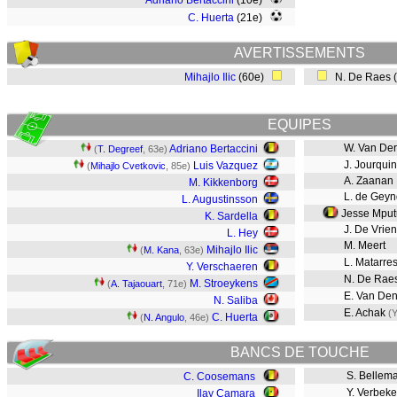
Adriano Bertaccini
(10e)
C. Huerta
(21e)
AVERTISSEMENTS
Mihajlo Ilic
(60e)
N. De Raes 
EQUIPES
W. Van Der
Adriano Bertaccini
(
T. Degreef
, 63e)
J. Jourqui
Luis Vazquez
(
Mihajlo Cvetkovic
, 85e)
A. Zaanan
M. Kikkenborg
L. de Geyn
L. Augustinsson
Jesse Mput
K. Sardella
J. De Vrien
L. Hey
M. Meert
Mihajlo Ilic
(
M. Kana
, 63e)
L. Matarre
Y. Verschaeren
N. De Rae
M. Stroeykens
(
A. Tajaouart
, 71e)
E. Van Den
N. Saliba
E. Achak
(Y
C. Huerta
(
N. Angulo
, 46e)
BANCS DE TOUCHE
S. Bellem
C. Coosemans
Y. Verbek
Ilay Camara