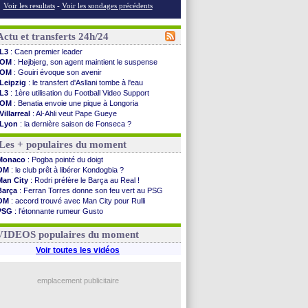
Voir les resultats
-
Voir les sondages précédents
Actu et transferts 24h/24
L3
: Caen premier leader
OM
: Højbjerg, son agent maintient le suspense
OM
: Gouiri évoque son avenir
Leipzig
: le transfert d'Asllani tombe à l'eau
L3
: 1ère utilisation du Football Video Support
OM
: Benatia envoie une pique à Longoria
Villarreal
: Al-Ahli veut Pape Gueye
Lyon
: la dernière saison de Fonseca ?
OM
: un nouveau prétendant pour Højbjerg
Les + populaires du moment
Brest
: un gardien norvégien en approche ?
OM
: McCourt a versé 120 M€ en 2026
Monaco
: Pogba pointé du doigt
PSG
: 4 retours dans le groupe face à Man Utd ...
OM
: le club prêt à libérer Kondogbia ?
Nice
: Kevin Carlos va partir en Italie
Man City
: Rodri préfère le Barça au Real !
L1
: prison avec sursis requis contre un arbitre
Barça
: Ferran Torres donne son feu vert au PSG
Leganés
: c'est signé pour Luca Zidane (off.)
OM
: accord trouvé avec Man City pour Rulli
Atletico
: Ruggeri en route pour Aston Villa
PSG
: l'étonnante rumeur Gusto
Monaco
: Filipe Luis soutient Biereth
OM
: une offre pour Bulka
Lyon
: Mangala prêté à Getafe (officiel)
Ouganda
: Owori battu à mort à Kampala
VIDEOS populaires du moment
PSG
: Nsoki va signer en Croatie
Arsenal
: Naples vise Gabriel Jesus
Voir toutes les vidéos
Real
: Mastantuono prêté à la Fiorentina (off.)
Man City
: accord avec le Barça pour Rodri ?
Rennes
: Haise a prolongé (officiel)
emplacement publicitaire
Palace
: Tomiyasu a convaincu (officiel)
Voir les brèves précédentes