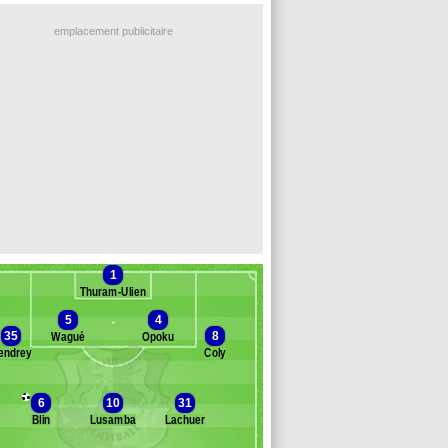
emplacement publicitaire
1
Thuram-Ulien
5
4
35
8
Wagué
Opoku
endrey
Coly
Banc des remplaçants
Amiens
6
10
31
Blin
Lusamba
Lachuer
omez
mite