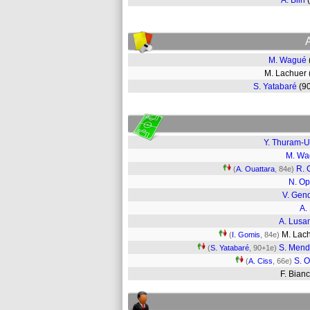
A. Blin
M. Wagué
M. Lachuer
S. Yatabaré
(9
Y. Thuram-U
M. Wa
R. 
(
A. Ouattara
, 84e)
N. O
V. Gen
A. 
A. Lus
M. Lac
(
I. Gomis
, 84e)
S. Men
(
S. Yatabaré
, 90+1e)
S. 
(
A. Ciss
, 66e)
F. Bian