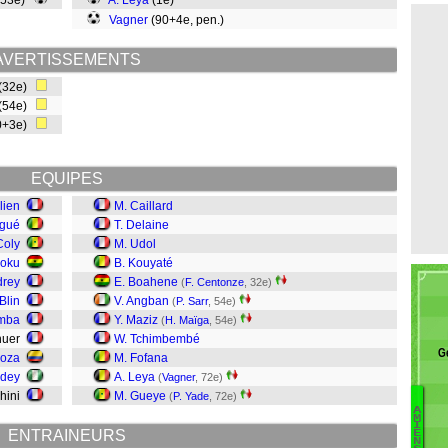
(53e)
A. Leya
(1e)
Vagner
(90+4e, pen.)
AVERTISSEMENTS
(32e)
 (54e)
0+3e)
EQUIPES
lien
M. Caillard
gué
T. Delaine
Coly
M. Udol
poku
B. Kouyaté
drey
E. Boahene
(
F. Centonze
, 32e)
Blin
V. Angban
(
P. Sarr
, 54e)
amba
Y. Maziz
(
H. Maïga
, 54e)
huer
W. Tchimbembé
G
doza
M. Fofana
Odey
A. Leya
(
Vagner
, 72e)
chini
M. Gueye
(
P. Yade
, 72e)
A
M
G
I
ENTRAINEURS
E
N
Ti