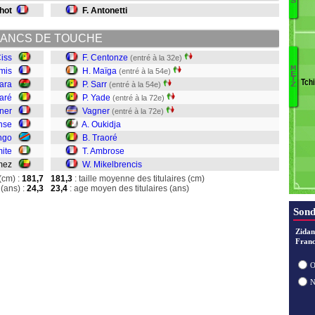
S
hot
F. Antonetti
M
A
G
ANCS DE TOUCHE
Y
Ciss
F. Centonze
(entré à la 32e)
O
M
omis
H. Maïga
(entré à la 54e)
M
E
G
T
Tch
tara
P. Sarr
(entré à la 54e)
Z
A
Ci
aré
P. Yade
(entré à la 72e)
Tr
tner
Vagner
(entré à la 72e)
O
nse
A. Oukidja
V
ngo
B. Traoré
Ya
mite
T. Ambrose
Sa
M
omez
W. Mikelbrencis
C
(cm) :
181,7
181,3
: taille moyenne des titulaires (cm)
(ans) :
24,3
23,4
: age moyen des titulaires (ans)
Sond
Zidan
Franc
O