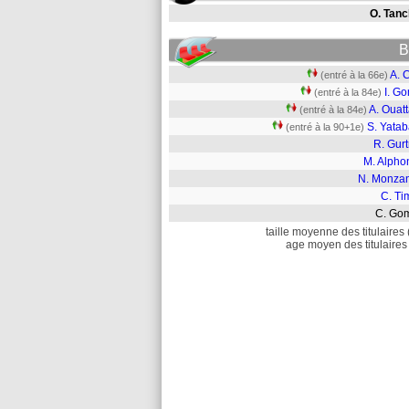
O. Tanc
B
A. 
(entré à la 66e)
I. G
(entré à la 84e)
A. Ouat
(entré à la 84e)
S. Yatab
(entré à la 90+1e)
R. Gur
M. Alpho
N. Monza
C. Ti
C. G
taille moyenne des titulaires 
age moyen des titulaires 