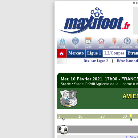
A r
OM
PSG
Lyon
Lille
Monaco
Chelsea
Ma
+ de clubs
Mercato
Ligue 1
L2/Coupes
Etran
Résultats Ligue 2
|
Résus National
Mer. 10 Février 2021, 17h00 - FRANC
Stade :
Stade Cr?dit Agricole de la Licorne 
AMIE
1
10
20
30