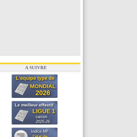
A SUIVRE
L'equipe type de
MONDIAL
2026
Le meilleur effectif
LIGUE 1
saison
2025-26
Indice MF :
l'état de