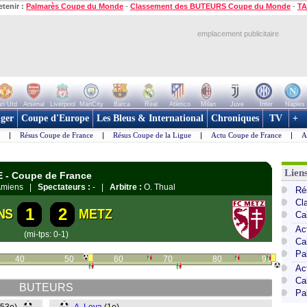
etenir :
Palmarès Coupe du Monde
-
Classement des BUTEURS Coupe du Monde
-
TA
emplacement publicitaire
n Utd
Arsenal
Liverpool
ManCity
Barca
Real
Atletico
Milan
Juve
Inter
Naples
ger
Coupe d'Europe
Les Bleus & International
Chroniques
TV
+
|
Résus Coupe de France
|
Résus Coupe de la Ligue
|
Actu Coupe de France
|
A
Lien
E - Coupe de France
à Amiens |
Spectateurs :
- |
Arbitre :
O. Thual
Ré
Cl
1
2
NS
METZ
Ca
Ac
(mi-tps: 0-1)
Ca
Pa
40
50
60
70
80
90
Ac
Ca
BUTEURS
Pa