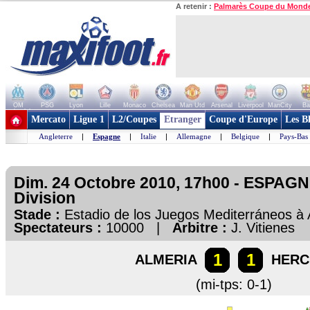
A retenir :
Palmarès Coupe du Mond
OM
PSG
Lyon
Lille
Monaco
Chelsea
Man Utd
Arsenal
Liverpool
ManCity
Ba
+ de clubs
Mercato
Ligue 1
L2/Coupes
Etranger
Coupe d'Europe
Les B
Angleterre
|
Espagne
|
Italie
|
Allemagne
|
Belgique
|
Pays-Bas
Dim. 24 Octobre 2010, 17h00 - ESPAGN
Division
Stade :
Estadio de los Juegos Mediterráneos 
Spectateurs :
10000 |
Arbitre :
J. Vitienes
1
1
ALMERIA
HERC
(mi-tps: 0-1)