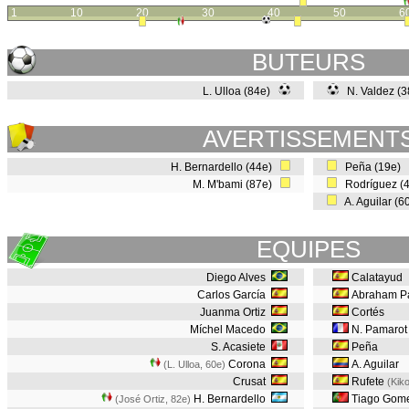
1
10
20
30
40
50
6
BUTEURS
L. Ulloa (84e)
N. Valdez (
AVERTISSEMENT
H. Bernardello (44e)
Peña (19e)
M. M'bami (87e)
Rodríguez (
A. Aguilar (
EQUIPES
Diego Alves
Calatayud
Carlos García
Abraham P
Juanma Ortiz
Cortés
Míchel Macedo
N. Pamarot
S. Acasiete
Peña
Corona
A. Aguilar
(L. Ulloa, 60e
)
Crusat
Rufete
(Kik
H. Bernardello
Tiago Gom
(José Ortiz, 82e
)