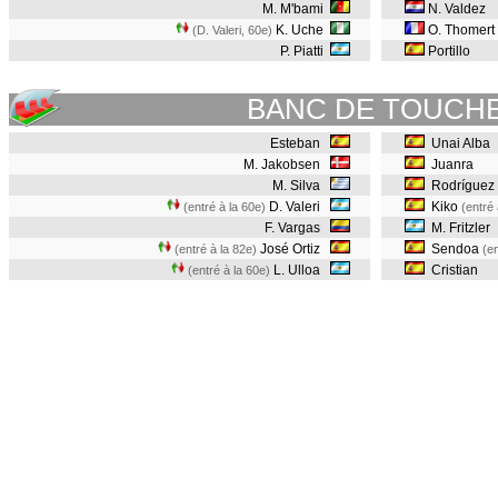
M. M'bami
N. Valdez
K. Uche
O. Thomert
(D. Valeri, 60e
)
P. Piatti
Portillo
BANC DE TOUCH
Esteban
Unai Alba
M. Jakobsen
Juanra
M. Silva
Rodríguez
D. Valeri
Kiko
(entré à la 60e)
(entré 
F. Vargas
M. Fritzler
José Ortiz
Sendoa
(entré à la 82e)
(en
L. Ulloa
Cristian
(entré à la 60e)