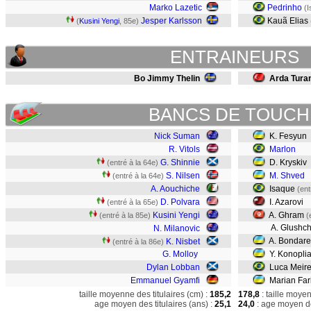
Marko Lazetic
Pedrinho
(I
Jesper Karlsson
Kauã Elias
(
Kusini Yengi
, 85e)
ENTRAINEURS
Bo Jimmy Thelin
Arda Tura
BANCS DE TOUCH
Nick Suman
K. Fesyun
R. Vitols
Marlon
G. Shinnie
D. Kryskiv
(entré à la 64e)
S. Nilsen
M. Shved
(entré à la 64e)
A. Aouchiche
Isaque
(ent
D. Polvara
I. Azarovi
(entré à la 65e)
Kusini Yengi
A. Ghram
(entré à la 85e)
(
A. Glushc
N. Milanovic
A. Bondar
K. Nisbet
(entré à la 86e)
G. Molloy
Y. Konopli
Dylan Lobban
Luca Meire
Emmanuel Gyamfi
Marian Far
taille moyenne des titulaires (cm) :
185,2
178,8
: taille moye
age moyen des titulaires (ans) :
25,1
24,0
: age moyen de