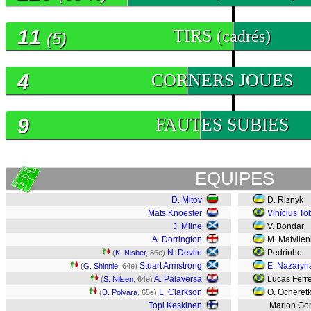
11
TIRS
(cadrés)
(5)
4
CORNERS JOUES
9
FAUTES SUBIES
EQUIPES
D. Mitov
D. Riznyk
Mats Knoester
Vinícius To
J. Milne
V. Bondar
A. Dorrington
M. Matviien
N. Devlin
Pedrinho
(
K. Nisbet
, 86e)
Stuart Armstrong
E. Nazaryn
(
G. Shinnie
, 64e)
A. Palaversa
Lucas Ferr
(
S. Nilsen
, 64e)
L. Clarkson
O. Ocheret
(
D. Polvara
, 65e)
Topi Keskinen
Marlon G