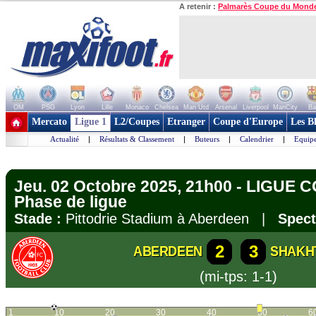
A retenir :
Palmarès Coupe du Mond
OM
PSG
Lyon
Lille
Monaco
Chelsea
Man Utd
Arsenal
Liverpool
ManCity
Ba
+ de clubs
Mercato
Ligue 1
L2/Coupes
Etranger
Coupe d'Europe
Les B
Actualité
|
Résultats & Classement
|
Buteurs
|
Calendrier
|
Equipe
Jeu. 02 Octobre 2025, 21h00 - LIGUE
Phase de ligue
Stade :
Pittodrie Stadium à Aberdeen |
Spect
2
3
ABERDEEN
SHAKH
(mi-tps: 1-1)
1
10
20
30
40
50
6