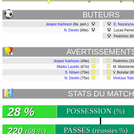
BUTEURS
Jesper Karlsson
(8e, pen.)
E. Nazaryna
N. Devlin
(69e)
Lucas Ferrei
Pedrinho (6
AVERTISSEMENT
Jesper Karlsson
(49e)
Pedrinho (2
Marko Lazetic
(67e)
M. Matviienk
S. Nilsen
(70e)
V. Bondar (
N. Devlin
(75e)
Vinícius Tob
STATS DU MATC
28 %
POSSESSION
(%)
220
PASSES
(réussies %)
(68 %)