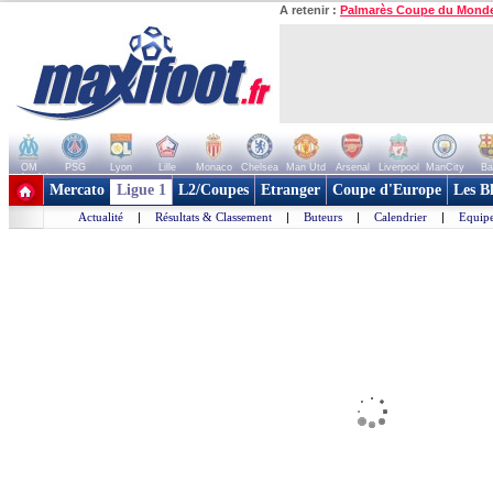
A retenir :
Palmarès Coupe du Mond
OM
PSG
Lyon
Lille
Monaco
Chelsea
Man Utd
Arsenal
Liverpool
ManCity
Ba
+ de clubs
Mercato
Ligue 1
L2/Coupes
Etranger
Coupe d'Europe
Les B
Actualité
|
Résultats & Classement
|
Buteurs
|
Calendrier
|
Equipe