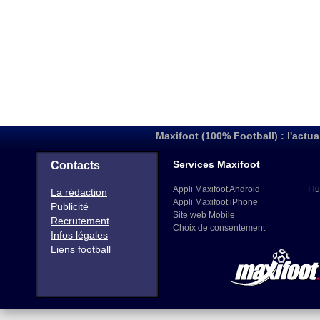
Maxifoot (100% Football) : l'actua
Services Maxifoot
Contacts
Appli Maxifoot Android
Flu
La rédaction
Appli Maxifoot iPhone
Publicité
Site web Mobile
Recrutement
Choix de consentement
Infos légales
Liens football