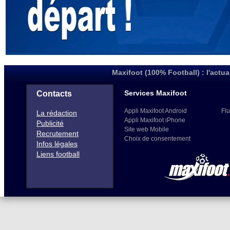
Maxifoot (100% Football) : l'actua
Services Maxifoot
Contacts
Appli Maxifoot Android
Flu
La rédaction
Appli Maxifoot iPhone
Publicité
Site web Mobile
Recrutement
Choix de consentement
Infos légales
Liens football