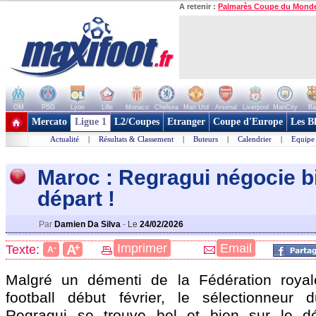
A retenir :
Palmarès Coupe du Mond
OM
PSG
Lyon
Lille
Monaco
Chelsea
Man Utd
Arsenal
Liverpool
ManCity
Ba
+ de clubs
Mercato
Ligue 1
L2/Coupes
Etranger
Coupe d'Europe
Les B
Actualité
|
Résultats & Classement
|
Buteurs
|
Calendrier
|
Equipe
Maroc : Regragui négocie b
dépar
t !
Par
Damien Da Silva
-
Le
24/02/2026
+
Imprimer
Email
A
Texte:
-
A
Malgré un démenti de la Fédération roya
football début février, le sélectionneur
Regragui se trouve bel et bien sur le dé