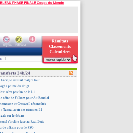
BLEAU PHASE FINALE Coupe du Monde
Résultats
Bayern
Dortmund
Classements
Calendriers
s
|
ransferts 24h/24
 Enrique satisfait malgré tout
ogba pointé du doigt
biri n'est pas fan de la L1
ne offre de Fulham pour Aït Boudlal
omasson et Cresswell réconciliés
: Nzonzi avait des pistes en L1
gala sur le départ
senal s'incline face au Real Betis
urde défaite pour le PSG