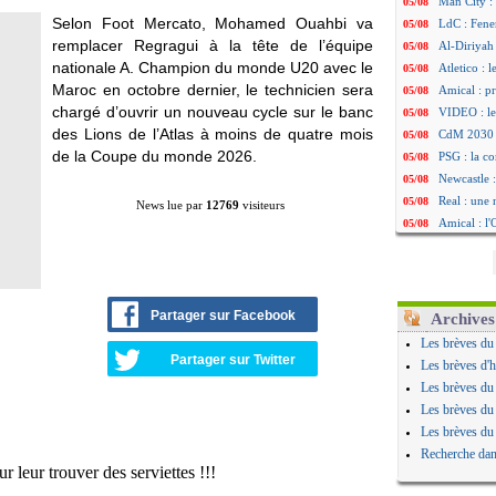
Man City :
05/08
Selon Foot Mercato, Mohamed Ouahbi va
LdC : Fene
05/08
remplacer Regragui à la tête de l’équipe
Al-Diriyah 
05/08
nationale A. Champion du monde U20 avec le
Atletico : 
05/08
Maroc en octobre dernier, le technicien sera
Amical : p
05/08
chargé d’ouvrir un nouveau cycle sur le banc
VIDEO : le
05/08
des Lions de l’Atlas à moins de quatre mois
CdM 2030 :
05/08
de la Coupe du monde 2026.
PSG : la c
05/08
Newcastle :
05/08
Real : une 
05/08
News lue par
12769
visiteurs
Amical : l
05/08
Monaco : Ca
05/08
Atletico : 
05/08
Real : Dio
05/08
Arsenal : H
05/08
Partager sur Facebook
Archives
Man Utd : B
05/08
Les brèves du
Roma : Mol
05/08
Partager sur Twitter
Les brèves d'h
Le Havre : 
05/08
Les brèves du
Chelsea : 
05/08
Les brèves du
Atletico : 
05/08
Les brèves du
FIFA : Figo
05/08
Recherche dan
Naples : L
05/08
Feyenoord :
05/08