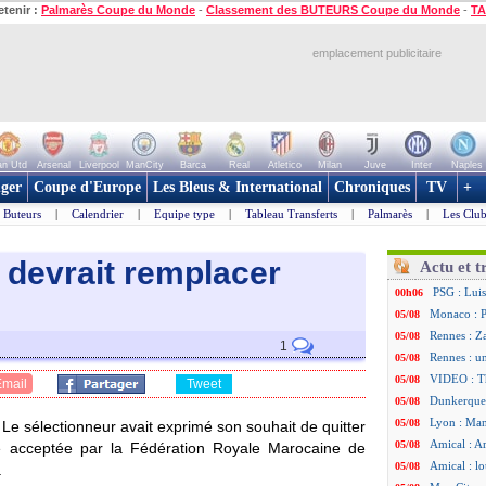
etenir :
Palmarès Coupe du Monde
-
Classement des BUTEURS Coupe du Monde
-
TA
emplacement publicitaire
n Utd
Arsenal
Liverpool
ManCity
Barca
Real
Atletico
Milan
Juve
Inter
Naples
ger
Coupe d'Europe
Les Bleus & International
Chroniques
TV
+
Buteurs
|
Calendrier
|
Equipe type
|
Tableau Transferts
|
Palmarès
|
Les Club
 devrait remplacer
Actu et t
PSG : Luis
00h06
Monaco : P
05/08
Rennes : Za
05/08
1
Rennes : u
05/08
VIDEO : Th
05/08
Email
Tweet
Dunkerque 
05/08
Lyon : Man
05/08
Le sélectionneur avait exprimé son souhait de quitter
Amical : Ar
05/08
 acceptée par la Fédération Royale Marocaine de
Amical : lo
05/08
.