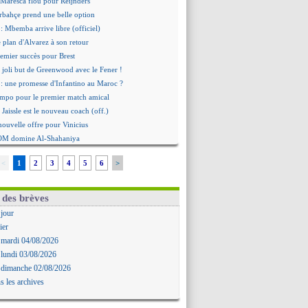
 Maresca flou pour Reijnders
rbahçe prend une belle option
: Mbemba arrive libre (officiel)
le plan d'Alvarez à son retour
remier succès pour Brest
 joli but de Greenwood avec le Fener !
 une promesse d'Infantino au Maroc ?
ompo pour le premier match amical
 Jaissle est le nouveau coach (off.)
nouvelle offre pour Vinicius
'OM domine Al-Shahaniya
bral a prolongé (officiel)
<
1
2
3
4
5
6
>
Molina va signer à la Roma
mandé arrive pour 140 M€ !
avertz en veut encore plus
 des brèves
ayindir en route pour le Celta
 jour
ina en cas d'échec avec Read
ier
Zouaoui plutôt vers Montpellier ?
 mardi 04/08/2026
Côme touche au but pour Chalobah
 lundi 03/08/2026
Romero toujours souhaité
 dimanche 02/08/2026
 réclame la démission d'Infantino
s les archives
ukaku absent du stage
 Lille recalé pour Zechiël