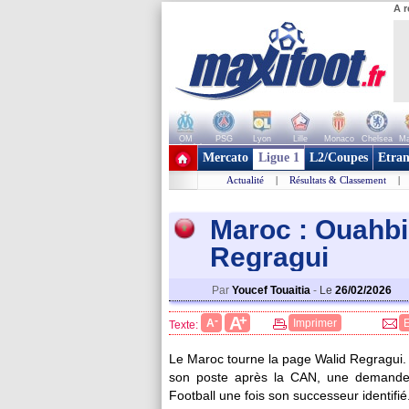
A r
OM
PSG
Lyon
Lille
Monaco
Chelsea
Ma
+ de clubs
Mercato
Ligue 1
L2/Coupes
Etran
Actualité
|
Résultats & Classement
|
Maroc : Ouahbi
Regragui
Par
Youcef Touaitia
-
Le
26/02/2026
+
A
-
A
Imprimer
Texte:
Le Maroc tourne la page Walid Regragui. 
son poste après la CAN, une demande
Football une fois son successeur identifié