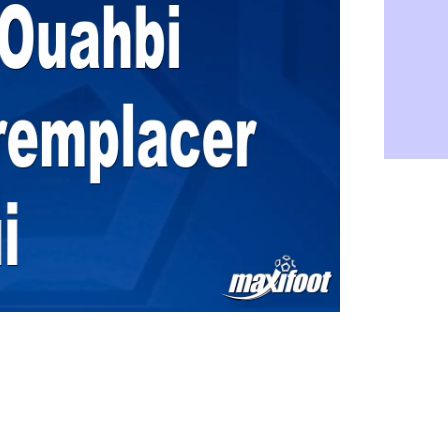
PSG : Live
05/08
Real : le d
05/08
Lyon : Mat
05/08
Lyon : Fons
04/08
Nice : une
04/08
Trabzonspo
04/08
Lyon : Fons
04/08
EdF : Infa
04/08
LdC : du c
04/08
Lyon : la st
04/08
Lyon : Govo
04/08
Lyon : une
04/08
Lyon : Abn
04/08
LdC : Spar
04/08
VIDEO : le
04/08
Man City :
04/08
Strasbourg 
04/08
PSG : Ayari
04/08
Man City : 
04/08
Amical : St
04/08
OM : le me
04/08
Chelsea : 
04/08
LdC : Spar
04/08