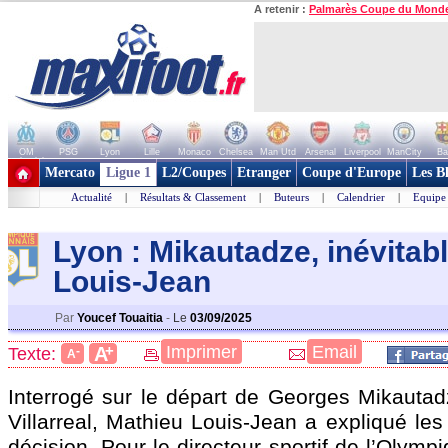
A retenir :
Palmarès Coupe du Mond
OM
PSG
Lyon
Lille
Monaco
Chelsea
Man Utd
Arsenal
Liverpool
ManCity
Ba
+ de clubs
Mercato
Ligue 1
L2/Coupes
Etranger
Coupe d'Europe
Les B
Actualité
|
Résultats & Classement
|
Buteurs
|
Calendrier
|
Equipe
Lyon : Mikautadze, inévitab
Louis-Jean
Par
Youcef Touaitia
-
Le
03/09/2025
+
Imprimer
Email
A
Texte:
-
A
Interrogé sur le départ de Georges Mikautad
Villarreal, Mathieu Louis-Jean a expliqué les
décision. Pour le directeur sportif de l’Olymp