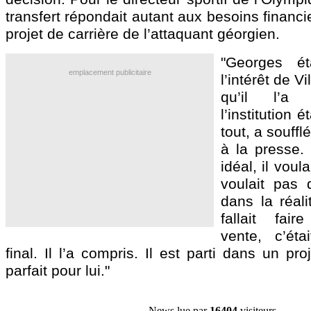
transfert répondait autant aux besoins financi
projet de carrière de l’attaquant géorgien.
"Georges ét
emplacement publicitaire
l’intérêt de V
qu’il l’a
l’institution 
tout, a souffl
à la presse
idéal, il voul
voulait pas q
dans la réalit
fallait fai
vente, c’étai
final. Il l’a compris. Il est parti dans un pr
parfait pour lui."
News lue par
16404
visiteurs