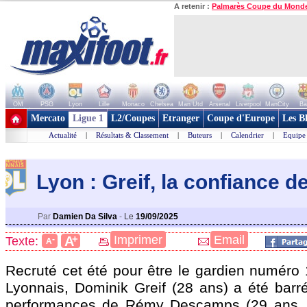
A retenir :
Palmarès Coupe du Mond
OM
PSG
Lyon
Lille
Monaco
Chelsea
Man Utd
Arsenal
Liverpool
ManCity
Ba
+ de clubs
Mercato
Ligue 1
L2/Coupes
Etranger
Coupe d'Europe
Les B
Actualité
|
Résultats & Classement
|
Buteurs
|
Calendrier
|
Equipe
Lyon : Greif, la confiance 
Par
Damien Da Silva
-
Le
19/09/2025
+
Imprimer
Email
A
Texte:
-
A
Recruté cet été pour être le gardien numéro 
Lyonnais, Dominik Greif (28 ans) a été barr
performances de Rémy
Descamps
(29 ans,