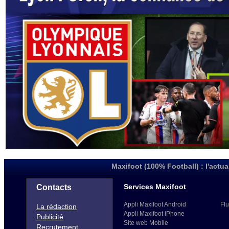
Maxifoot (100% Football) : l'actua
Services Maxifoot
Contacts
Appli Maxifoot Android
Flu
La rédaction
Appli Maxifoot iPhone
Publicité
Site web Mobile
Recrutement