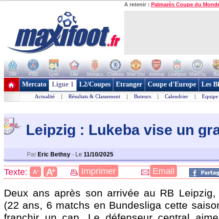
A retenir :
Palmarès Coupe du Mond
OM
PSG
Lyon
Lille
Monaco
Chelsea
Man Utd
Arsenal
Liverpool
ManCity
Ba
+ de clubs
Mercato
Ligue 1
L2/Coupes
Etranger
Coupe d'Europe
Les B
Actualité
|
Résultats & Classement
|
Buteurs
|
Calendrier
|
Equipe
Leipzig : Lukeba vise un gr
Par
Eric Bethsy
-
Le
11/10/2025
+
Imprimer
Email
A
Texte:
-
A
Deux ans après son arrivée au RB Leipzig
(22 ans, 6 matchs en Bundesliga cette saison
franchir un cap. Le défenseur central aimer