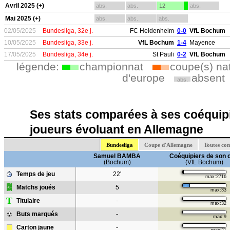
Avril 2025 (+)
abs.
abs.
12
abs.
Mai 2025 (+)
abs.
abs.
abs.
02/05/2025
Bundesliga, 32e j.
FC Heidenheim
0-0
VfL Bochum
10/05/2025
Bundesliga, 33e j.
VfL Bochum
1-4
Mayence
17/05/2025
Bundesliga, 34e j.
St Pauli
0-2
VfL Bochum
légende:
championnat
coupe(s) na
d'europe
absent
abs.
Ses stats comparées à ses coéquipi
joueurs évoluant en Allemagne
Bundesliga
Coupe d'Allemagne
Toutes co
Samuel BAMBA
Coéquipiers de son 
(Bochum)
(VfL Bochum)
Temps de jeu
22'
max:2716
Matchs joués
5
max:33
T
Titulaire
-
max:32
Buts marqués
-
max:9
Carton jaune
-