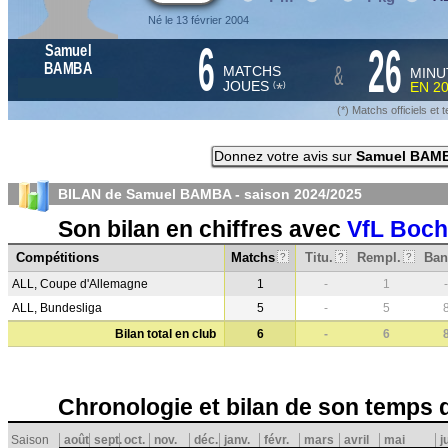
Né le 13 février 2004
6
26
Samuel
&
BAMBA
MATCHS
MINU
JOUES
EN
2
*
(
)
(*) Matchs officiels e
Donnez votre avis sur
Samuel BAM
BILAN de Samuel BAMBA - saison
2024/2025
Son bilan en chiffres avec
VfL Boc
Compétitions
Matchs
Titu.
Rempl.
Ban
?
?
?
ALL, Coupe d'Allemagne
1
-
1
-
ALL, Bundesliga
5
-
5
Bilan total en club
6
-
6
Chronologie et bilan de son temps 
Saison
août
sept.
oct.
nov.
déc.
janv.
févr.
mars
avril
mai
j