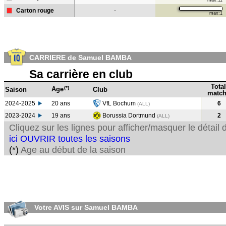
max:11
Carton rouge
-
max:1
CARRIERE de Samuel BAMBA
Sa carrière en club
Total
(*)
Age
Saison
Club
match
2024-2025
20 ans
VfL Bochum
6
(ALL)
2023-2024
19 ans
Borussia Dortmund
2
(ALL
)
Cliquez sur les lignes pour afficher/masquer le détai
ici OUVRIR toutes les saisons
(*)
Age au début de la saison
Votre AVIS sur Samuel BAMBA