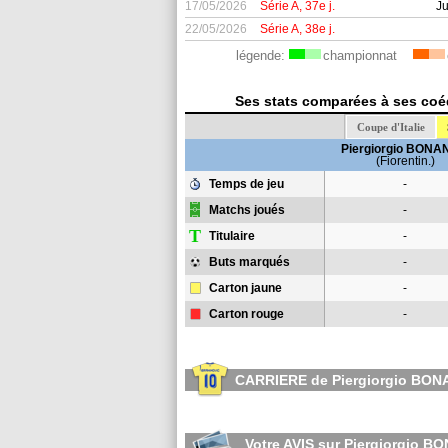
17/05/2026
Série A, 37e j.
Ju
22/05/2026
Série A, 38e j.
légende:
championnat
Ses stats comparées à ses coéqu
Coupe d'Italie
Piergiorgio BON
(Fiorentin.)
Temps de jeu
-
Matchs joués
-
T
Titulaire
-
Buts marqués
-
Carton jaune
-
Carton rouge
-
CARRIERE de Piergiorgio BO
Votre AVIS sur Piergiorgio 