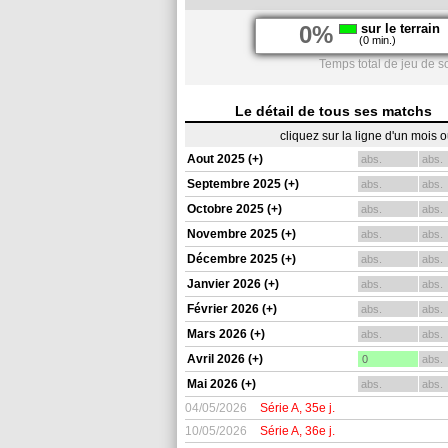
0%
sur le terrain
(0 min.)
Temps total de jeu de s
Le détail de tous ses matchs
cliquez sur la ligne d'un mois 
Aout 2025 (+)
abs.
abs.
Septembre 2025 (+)
abs.
abs.
Octobre 2025 (+)
abs.
abs.
Novembre 2025 (+)
abs.
abs.
Décembre 2025 (+)
abs.
abs.
Janvier 2026 (+)
abs.
abs.
Février 2026 (+)
abs.
abs.
Mars 2026 (+)
abs.
abs.
Avril 2026 (+)
0
abs.
Mai 2026 (+)
abs.
abs.
04/05/2026
Série A, 35e j.
10/05/2026
Série A, 36e j.