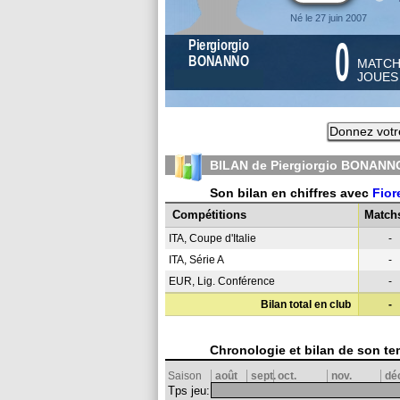
Né le 27 juin 2007
0
Piergiorgio
BONANNO
MATC
JOUE
Donnez votr
BILAN de Piergiorgio BONANN
Son bilan en chiffres avec
Fior
Compétitions
Match
ITA, Coupe d'Italie
-
ITA, Série A
-
EUR, Lig. Conférence
-
Bilan total en club
-
Chronologie et bilan de son te
Saison
août
sept.
oct.
nov.
dé
Tps jeu: