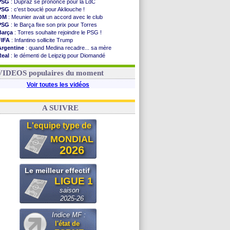
PSG
: Dupraz se prononce pour la LdC
PSG
: c'est bouclé pour Akliouche !
OM
: Meunier avait un accord avec le club
PSG
: le Barça fixe son prix pour Torres
Barça
: Torres souhaite rejoindre le PSG !
FIFA
: Infantino sollicite Trump
Argentine
: quand Medina recadre... sa mère
Real
: le démenti de Leipzig pour Diomandé
OM
: Paixão attire un 2e club anglais
FIFA
: le conseiller d'Infantino démissionne !
VIDEOS populaires du moment
Voir toutes les vidéos
A SUIVRE
L'equipe type de
MONDIAL
2026
Le meilleur effectif
LIGUE 1
saison
2025-26
Indice MF :
l'état de