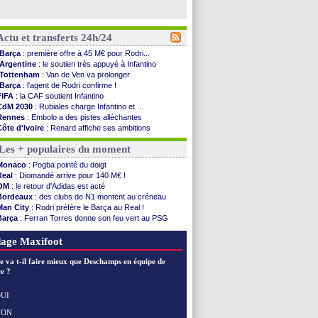
Actu et transferts 24h/24
Barça
: première offre à 45 M€ pour Rodri...
Argentine
: le soutien très appuyé à Infantino
Tottenham
: Van de Ven va prolonger
Barça
: l'agent de Rodri confirme !
FIFA
: la CAF soutient Infantino
CdM 2030
: Rubiales charge Infantino et ...
Rennes
: Embolo a des pistes alléchantes
Côte d'Ivoire
: Renard affiche ses ambitions
Rennes
: Haise confirme pour Aït Boudlal
Les + populaires du moment
Man City
: Trafford à Leeds pour 47 M€ (off...
Man Utd
: Zirkzee vers la Juventus ?
Monaco
: Pogba pointé du doigt
Amical
: Monaco s'impose contre Getafe
Real
: Diomandé arrive pour 140 M€ !
Nantes
: Der Zakarian et sa relation avec Kita
OM
: le retour d'Adidas est acté
OM
: le club prêt à libérer Kondogbia ?
Bordeaux
: des clubs de N1 montent au créneau
Monaco
: le message touchant d'Akliouche
Man City
: Rodri préfère le Barça au Real !
FIFA
: Tebas en remet une couche
Barça
: Ferran Torres donne son feu vert au PSG
FIFA
: l'UEFA maintient la pression
PSG
: Luis Enrique satisfait malgré tout
PSG
: Tebas encense Luis Enrique
OM
: accord trouvé avec Man City pour Rulli
age Maxifoot
Real
: Vinicius jusqu'en 2032 (officiel)
Lyon
: Mangala va rejoindre Getafe
e va t-il faire mieux que Deschamps en équipe de
OM
: une offre refusée pour Aguerd
e ?
Real
: c'est confirmé pour Vinicius
Troyes
: Junior Diaz jusqu'en 2030 (officiel)
UI
PSG
: Akliouche a signé (officiel)
NON
Voir les brèves précédentes