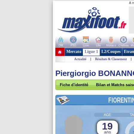
A r
OM
PSG
Lyon
Lille
Monaco
Chelsea
Ma
+ de clubs
Mercato
Ligue 1
L2/Coupes
Etran
Actualité
|
Résultats & Classement
|
Piergiorgio BONAN
Fiche d'identité
Bilan et Matchs sai
FIORENTI
AGE
TA
19
ans