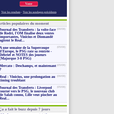
Voter
Voir les resultats
-
Voir les sondages précédents
articles populaires du moment
(06/08)
Journal des Transferts : la volte-face
de Rodri, l'OM finalise deux ventes
importantes, Vinicius et Diomandé
agitent le Real...
(05/08)
A une semaine de la Supercoupe
d'Europe, le PSG rate sa rentrée -
Débrief et NOTES des joueurs
(Majorque 3-0 PSG)
(05/08)
Mercato : Deschamps, et maintenant
?
(06/08)
Real : Vinicius, une prolongation au
timing troublant
(05/08)
Journal des Transferts : Liverpool
tourné vers le PSG, le nouveau club
de Salah connu, Lille veut piocher au
Real...
Ça a fait le buzz depuis 7 jours