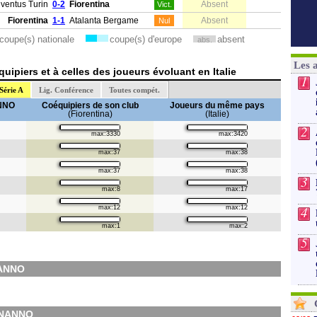
ventus Turin
0-2
Fiorentina
Absent
Vict.
Fiorentina
1-1
Atalanta Bergame
Absent
Nul
coupe(s) nationale
coupe(s) d'europe
absent
abs.
Les 
ipiers et à celles des joueurs évoluant en Italie
1
Série A
Lig. Conférence
Toutes compét.
ANNO
Coéquipiers de son club
Joueurs du même pays
(Fiorentina)
(Italie)
2
max:3330
max:3420
max:37
max:38
max:37
max:38
3
max:8
max:17
4
max:12
max:12
max:1
max:2
5
NANNO
BONANNO