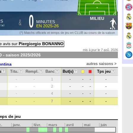
0
MILIEU
&
HS
MINUTES
S
EN
2025-26
*
(
)
(*) Matchs officiels et temps de jeu en CLUB au cours de la saison
e avis sur
Piergiorgio BONANNO
mis à jour le 7 aoû. 2026
O - saison
2025/2026
autres saisons >
entina
s
Titu.
Rempl.
Banc
But(s)
Tps jeu
?
?
?
?
?
?
-
-
1
-
-
-
-
-
-
2
-
-
-
-
-
-
4
-
-
-
-
-
-
7
-
-
-
-
mps de jeu
c.
janv.
févr.
mars
avril
mai
juin