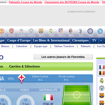
etenir :
Palmarès Coupe du Monde
-
Classement des BUTEURS Coupe du Monde
-
TA
emplacement publicitaire
n Utd
Arsenal
Liverpool
ManCity
Barca
Real
Atletico
Milan
Juve
Inter
Naples
ger
Coupe d'Europe
Les Bleus & International
Chroniques
TV
+
Buteurs
|
Calendrier
|
Equipe type
|
Tableau Transferts
|
Palmarès
|
Les Cl
NO
Les autres joueurs de Fiorentina
son
Carrière & Sélections
Début Contrat :
Fin de contrat :
NA
(ITA)
n.c.
n.c.
ILLE
POIDS
NATIONALITE
? m
? kg
ITALIE