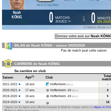
Né le 17 mai 2003
0
0
Noah
&
KÖNIG
MATCHS
MINUTE
JOUES
EN
2025
*
(
)
(*) Matchs officiels e
Donnez votre avis sur
Noah KÖNI
BILAN de Noah KÖNIG - saison
2025/2026
Pas de match joué cette saison
CARRIERE de Noah KÖNIG
Sa carrière en club
Total
(*)
Age
Saison
Club
match
2021-2022
18 ans
Hoffenheim
-
(ALL
)
2020-2021
17 ans
Hoffenheim -19
4
(ALL
)
2019-2020
16 ans
Hoffenheim -19
5
(ALL
)
2019-2020
16 ans
16
Cliquez sur les lignes pour afficher/masquer le détail de chaque saison ou
cliquez ici OU
(*)
Age au début de la saison