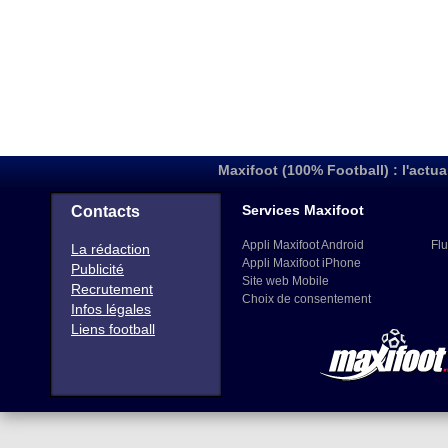
Maxifoot (100% Football) : l'actua
Services Maxifoot
Contacts
Appli Maxifoot Android
Flu
La rédaction
Appli Maxifoot iPhone
Publicité
Site web Mobile
Recrutement
Choix de consentement
Infos légales
Liens football