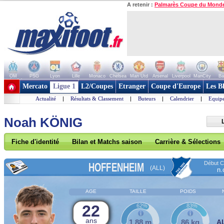
A retenir :
Palmarès Coupe du Mond
OM
PSG
Lyon
Lille
Monaco
Chelsea
Man Utd
Arsenal
Liverpool
ManCity
Ba
+ de clubs
Mercato
Ligue 1
L2/Coupes
Etranger
Coupe d'Europe
Les B
Actualité
|
Résultats & Classement
|
Buteurs
|
Calendrier
|
Equipe
Noah KÖNIG
Fiche d'identité
Bilan et Matchs saison
Carrière & Sélections
Début Co
HOFFENHEIM
(ALL)
n.
AGE
TAILLE
POIDS
22
62%
83%
ans
1,88 m
86 kg
A