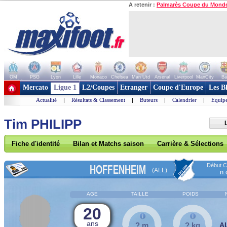
A retenir :
Palmarès Coupe du Mond
OM
PSG
Lyon
Lille
Monaco
Chelsea
Man Utd
Arsenal
Liverpool
ManCity
Ba
+ de clubs
Mercato
Ligue 1
L2/Coupes
Etranger
Coupe d'Europe
Les B
Actualité
|
Résultats & Classement
|
Buteurs
|
Calendrier
|
Equipe
Tim PHILIPP
Fiche d'identité
Bilan et Matchs saison
Carrière & Sélections
Début Co
HOFFENHEIM
(ALL)
n.
AGE
TAILLE
POIDS
20
ans
? m
? kg
A