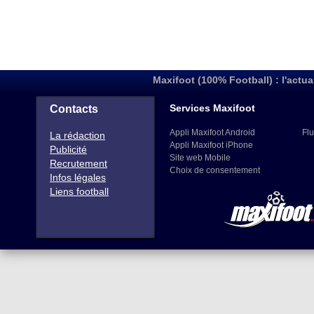
Maxifoot (100% Football) : l'actua
Services Maxifoot
Contacts
Appli Maxifoot Android
Flu
La rédaction
Appli Maxifoot iPhone
Publicité
Site web Mobile
Recrutement
Choix de consentement
Infos légales
Liens football