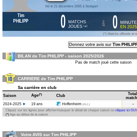
Né le 21 décembre 2005 à Stuttgart
0
0
Tim
&
PHILIPP
MATCHS
MINUTE
JOUES
EN
2025
*
(
)
(*) Matchs officiels e
Donnez votre avis sur
Tim PHILIP
BILAN de Tim PHILIPP - saison
2025/2026
Pas de match joué cette saison
CARRIERE de Tim PHILIPP
Sa carrière en club
Total
(*)
Age
Saison
Club
match
2024-2025
19 ans
Hoffenheim
-
(ALL
)
Cliquez sur les lignes pour afficher/masquer le détail de chaque saison ou
cliquez ici OU
(*)
Age au début de la saison
Votre AVIS sur Tim PHILIPP