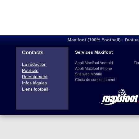
Maxifoot (100% Football) : l'actua
Services Maxifoot
Contacts
Appli Maxifoot Android
Flu
La rédaction
Appli Maxifoot iPhone
Publicité
Site web Mobile
Recrutement
Choix de consentement
Infos légales
Liens football