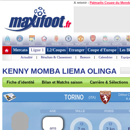
A retenir :
Palmarès Coupe du Mond
OM
PSG
Lyon
Lille
Monaco
Chelsea
Man Utd
Arsenal
Liverpool
ManCity
Ba
+ de clubs
Mercato
Ligue 1
L2/Coupes
Etranger
Coupe d'Europe
Les B
Actualité
|
Résultats & Classement
|
Buteurs
|
Calendrier
|
Equipe
KENNY MOMBA LIEMA OLINGA
Fiche d'identité
Bilan et Matchs saison
Carrière & Sélections
Début Co
TORINO
(ITA)
n.
AGE
TAILLE
POIDS
ans
? m
? kg