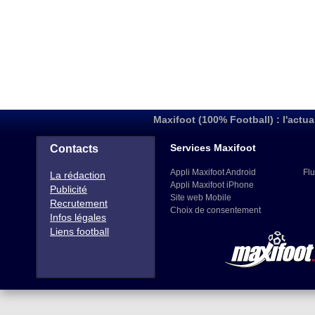
Maxifoot (100% Football) : l'actua
Services Maxifoot
Contacts
Appli Maxifoot Android
Flu
La rédaction
Appli Maxifoot iPhone
Publicité
Site web Mobile
Recrutement
Choix de consentement
Infos légales
Liens football