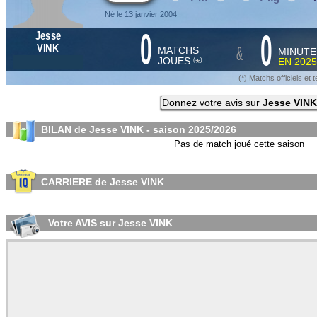
Né le 13 janvier 2004
0
0
Jesse
&
VINK
MATCHS
MINUTE
JOUES
EN
2025
*
(
)
(*) Matchs officiels e
Donnez votre avis sur
Jesse VINK
BILAN de Jesse VINK - saison
2025/2026
Pas de match joué cette saison
CARRIERE de Jesse VINK
Votre AVIS sur Jesse VINK