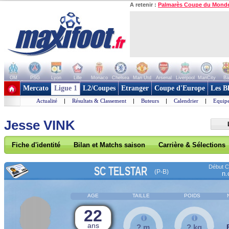
A retenir :
Palmarès Coupe du Mond
OM
PSG
Lyon
Lille
Monaco
Chelsea
Man Utd
Arsenal
Liverpool
ManCity
Ba
+ de clubs
Mercato
Ligue 1
L2/Coupes
Etranger
Coupe d'Europe
Les B
Actualité
|
Résultats & Classement
|
Buteurs
|
Calendrier
|
Equipe
Jesse VINK
Fiche d'identité
Bilan et Matchs saison
Carrière & Sélections
Début Co
SC TELSTAR
(P-B)
n.
AGE
TAILLE
POIDS
22
ans
? m
? kg