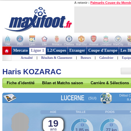
A retenir :
Palmarès Coupe du Mond
OM
PSG
Lyon
Lille
Monaco
Chelsea
Man Utd
Arsenal
Liverpool
ManCity
Ba
+ de clubs
Mercato
Ligue 1
L2/Coupes
Etranger
Coupe d'Europe
Les B
Actualité
|
Résultats & Classement
|
Buteurs
|
Calendrier
|
Equipe
Haris KOZARAC
Fiche d'identité
Bilan et Matchs saison
Carrière & Sélections
Début Co
LUCERNE
(SUI)
n.
AGE
TAILLE
POIDS
19
61%
55%
ans
1,85 m
77 kg