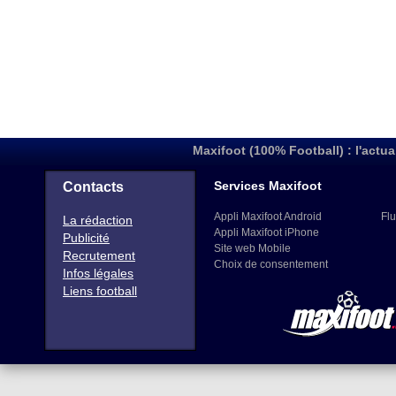
Maxifoot (100% Football) : l'actua
Services Maxifoot
Contacts
Appli Maxifoot Android
Flu
La rédaction
Appli Maxifoot iPhone
Publicité
Site web Mobile
Recrutement
Choix de consentement
Infos légales
Liens football