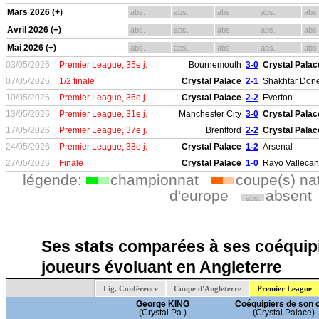
Mars 2026 (+)
abs.
abs.
abs.
abs.
abs.
Avril 2026 (+)
abs.
abs.
abs.
abs.
abs.
Mai 2026 (+)
abs.
abs.
abs.
abs.
abs.
03/05/2026
Premier League, 35e j.
Bournemouth
3-0
Crystal Palac
07/05/2026
1/2 finale
Crystal Palace
2-1
Shakhtar Done
10/05/2026
Premier League, 36e j.
Crystal Palace
2-2
Everton
13/05/2026
Premier League, 31e j.
Manchester City
3-0
Crystal Palac
17/05/2026
Premier League, 37e j.
Brentford
2-2
Crystal Palac
24/05/2026
Premier League, 38e j.
Crystal Palace
1-2
Arsenal
27/05/2026
Finale
Crystal Palace
1-0
Rayo Valleca
légende:
championnat
coupe(s) na
d'europe
absent
abs.
Ses stats comparées à ses coéquipi
joueurs évoluant en Angleterre
Lig. Conférence
Coupe d'Angleterre
Premier League
George KING
Coéquipiers de son 
(Crystal Pa.)
(Crystal Palace)