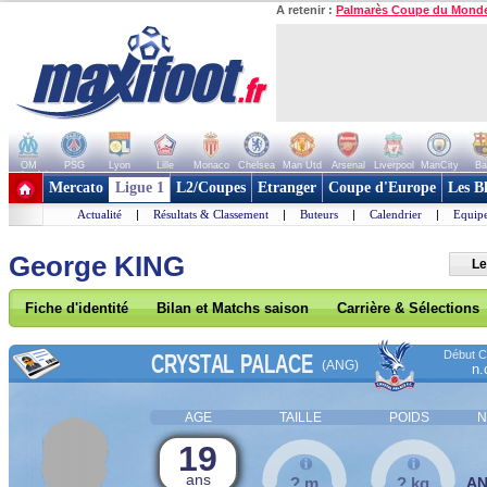
A retenir :
Palmarès Coupe du Mond
OM
PSG
Lyon
Lille
Monaco
Chelsea
Man Utd
Arsenal
Liverpool
ManCity
Ba
+ de clubs
Mercato
Ligue 1
L2/Coupes
Etranger
Coupe d'Europe
Les B
Actualité
|
Résultats & Classement
|
Buteurs
|
Calendrier
|
Equipe
George KING
Le
Fiche d'identité
Bilan et Matchs saison
Carrière & Sélections
Début Co
CRYSTAL PALACE
(ANG)
n.
AGE
TAILLE
POIDS
N
19
ans
? m
? kg
A