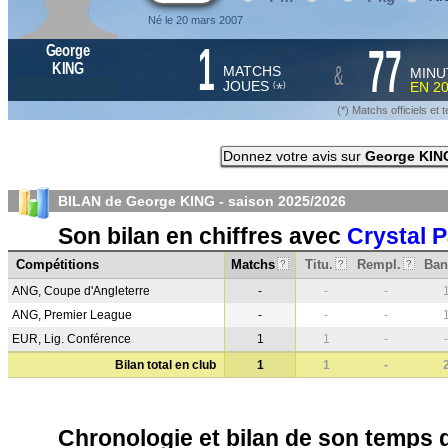
Né le 20 mars 2007
1
77
George
&
KING
MATCHS
MINU
JOUES
EN
2
*
(
)
(*) Matchs officiels e
Donnez votre avis sur
George KIN
BILAN de George KING - saison
2025/2026
Son bilan en chiffres avec
Crystal 
Compétitions
Matchs
Titu.
Rempl.
Ban
?
?
?
ANG, Coupe d'Angleterre
-
-
-
ANG, Premier League
-
-
-
EUR, Lig. Conférence
1
1
-
-
Bilan total en club
1
1
-
Chronologie et bilan de son temps 