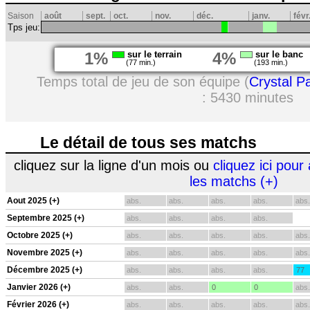
Saison
août
sept.
oct.
nov.
déc.
janv.
févr
Tps jeu:
1%
sur le terrain
4%
sur le banc
(77 min.)
(193 min.)
Temps total de jeu de son équipe (
Crystal P
: 5430 minutes
Le détail de tous ses matchs
cliquez sur la ligne d'un mois ou
cliquez ici pour 
les matchs (+)
Aout 2025 (+)
abs.
abs.
abs.
abs.
abs.
Septembre 2025 (+)
abs.
abs.
abs.
abs.
Octobre 2025 (+)
abs.
abs.
abs.
abs.
abs.
Novembre 2025 (+)
abs.
abs.
abs.
abs.
abs.
Décembre 2025 (+)
abs.
abs.
abs.
abs.
77
Janvier 2026 (+)
abs.
abs.
0
0
abs.
Février 2026 (+)
abs.
abs.
abs.
abs.
abs.