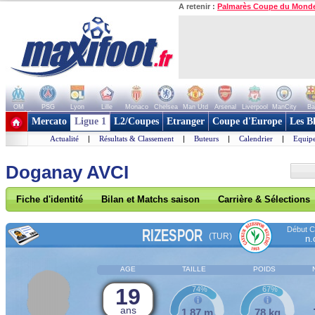
A retenir :
Palmarès Coupe du Mond
OM
PSG
Lyon
Lille
Monaco
Chelsea
Man Utd
Arsenal
Liverpool
ManCity
Ba
+ de clubs
Mercato
Ligue 1
L2/Coupes
Etranger
Coupe d'Europe
Les B
Actualité
|
Résultats & Classement
|
Buteurs
|
Calendrier
|
Equipe
Doganay AVCI
Fiche d'identité
Bilan et Matchs saison
Carrière & Sélections
Début Co
RIZESPOR
(TUR)
n.
AGE
TAILLE
POIDS
19
74%
67%
ans
1,87 m
78 kg