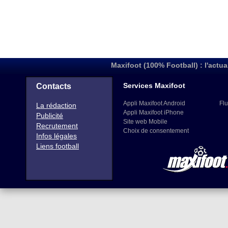
Maxifoot (100% Football) : l'actua
Services Maxifoot
Contacts
Appli Maxifoot Android
Flu
La rédaction
Appli Maxifoot iPhone
Publicité
Site web Mobile
Recrutement
Choix de consentement
Infos légales
Liens football