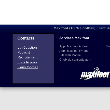
Maxifoot (100% Football) : l'actua
Services Maxifoot
Contacts
Appli Maxifoot Android
Flu
La rédaction
Appli Maxifoot iPhone
Publicité
Site web Mobile
Recrutement
Choix de consentement
Infos légales
Liens football