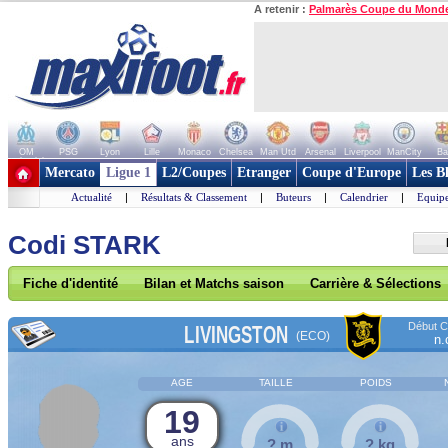
A retenir :
Palmarès Coupe du Mond
OM
PSG
Lyon
Lille
Monaco
Chelsea
Man Utd
Arsenal
Liverpool
ManCity
Ba
+ de clubs
Mercato
Ligue 1
L2/Coupes
Etranger
Coupe d'Europe
Les B
Actualité
|
Résultats & Classement
|
Buteurs
|
Calendrier
|
Equipe
Codi STARK
Fiche d'identité
Bilan et Matchs saison
Carrière & Sélections
Début Co
LIVINGSTON
(ECO)
n.
AGE
TAILLE
POIDS
19
ans
? m
? kg